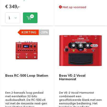
€ 349,-
Niet op voorraad
KORTING
KORTING
-28%
-28%
Boss RC-500 Loop Station
Boss VE-2 Vocal
Harmonist
Een 2-kanaals loop pedaal
De VE-2 Vocal Harmonist
met eersteklas 32-bits
combineert een
audiokwaliteit. De RC-500 zit
gesofisticeerde klank met een
vol met de nieuwste next-gen
eenvoudige bediening. Het
loop Station-functies.
toestel is de perfecte