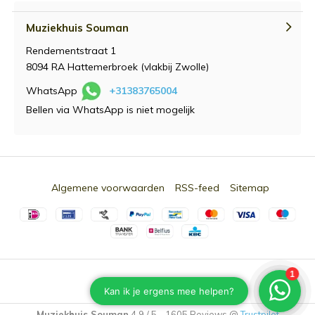
Muziekhuis Souman
Rendementstraat 1
8094 RA Hattemerbroek (vlakbij Zwolle)
WhatsApp
+31383765004
Bellen via WhatsApp is niet mogelijk
Algemene voorwaarden
RSS-feed
Sitemap
© 2026 -
Souman.nl
Muziekhuis Souman
4,9
/
5
-
1605
Reviews @
Trustpilot