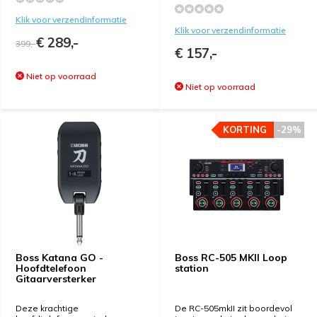
Klik voor verzendinformatie
Klik voor verzendinformatie
€ 289,-
399,-
€ 157,-
Niet op voorraad
Niet op voorraad
KORTING
KORTING
-29%
-29%
Boss Katana GO -
Boss RC-505 MKII Loop
Hoofdtelefoon
station
Gitaarversterker
Deze krachtige
De RC-505mkII zit boordevol