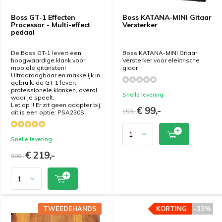
Boss GT-1 Effecten
Boss KATANA-MINI Gitaar
Processor - Multi-effect
Versterker
pedaal
De Boss GT-1 levert een
Boss KATANA-MINI Gitaar
hoogwaardige klank voor
Versterker voor elektrische
mobiele gitaristen!
giaar
Ultradraagbaar en makkelijk in
gebruik: de GT-1 levert
professionele klanken, overal
Snelle levering
waar je speelt.
Let op !! Er zit geen adapter bij,
€ 99,-
159,-
dit is een optie: PSA230S
Snelle levering
€ 219,-
300,-
TWEEDEHANDS
TWEEDEHANDS
KORTING
KORTING
-33%
-33%