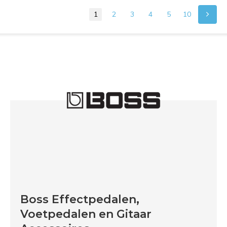
1
2
3
4
5
10
Boss Effectpedalen,
Voetpedalen en Gitaar