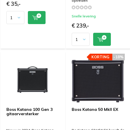
optreden
€ 35,-
Snelle levering
€ 239,-
KORTING
KORTING
-18%
-18%
Boss Katana 100 Gen 3
Boss Katana 50 MkII EX
gitaarversterker