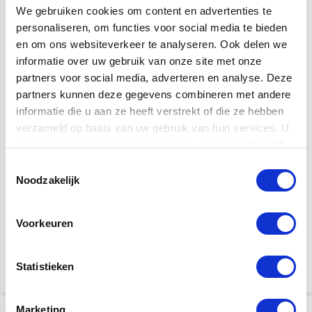
We gebruiken cookies om content en advertenties te
personaliseren, om functies voor social media te bieden
Boss Katana Air EX
Boss Katana 50 MkII
gitaarversterker
en om ons websiteverkeer te analyseren. Ook delen we
informatie over uw gebruik van onze site met onze
partners voor social media, adverteren en analyse. Deze
De Katana-Air EX is een
LET OP: de Boss Katana 50
krachtige draadloze desktop
partners kunnen deze gegevens combineren met andere
MKII wordt niet meer
versterker die een groot
geproduceerd. In plaats
informatie die u aan ze heeft verstrekt of die ze hebben
stereogeluid en authentieke
daarvan is er nu de Boss
Katana-klanken levert in een
Katana 50 gen 3. De 3e
verzameld op basis van uw gebruik van hun services. U
compact formaat. Met twee
generatie Katana 50 heeft niet
gaat akkoord met onze cookies als u onze website blijft
vijf-inch luidsprekers, een
alleen een nog betere sound
custom houten kast en 35 watt
maar ook meer
gebruiken.
Toestemmingsselectie
maximaal vermogen.
aansluitmogelijkheden en een
bluetooth optie
Noodzakelijk
Snelle levering
Klik voor verzendinformatie
Voorkeuren
€ 449,-
649,-
€ 249,-
Statistieken
Niet op voorraad
Marketing