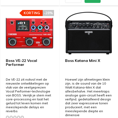
KORTING
KORTING
-28%
-28%
Boss VE-22 Vocal
Boss Katana Mini X
Performer
De VE-22 zit nokvol met de
Hoewel zijn afmetingen klein
nieuwste ontwikkelingen op
zijn, is de sound van de 10
vlak van de veelgeprezen
Watt Katana-Mini X dat
Vocal Performer-technologie
allesbehalve. Het meertraps
van BOSS. Verrijk je stem met
analoge gain-circuit heeft een
core-processing en laat het
verfijnd, gedetailleerd design
geluid tot leven komen met
dat zeer expressieve tonen
meeslepende delays en
produceert, met een
reverbs
meeslepende diepte en
dimensie