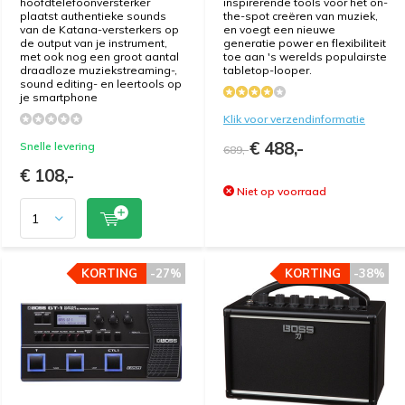
hoofdtelefoonversterker
inspirerende tools voor het on-
plaatst authentieke sounds
the-spot creëren van muziek,
van de Katana-versterkers op
en voegt een nieuwe
de output van je instrument,
generatie power en flexibiliteit
met ook nog een groot aantal
toe aan 's werelds populairste
draadloze muziekstreaming-,
tabletop-looper.
sound editing- en leertools op
je smartphone
Klik voor verzendinformatie
€ 488,-
Snelle levering
689,-
€ 108,-
Niet op voorraad
KORTING
KORTING
-27%
-27%
KORTING
KORTING
-38%
-38%