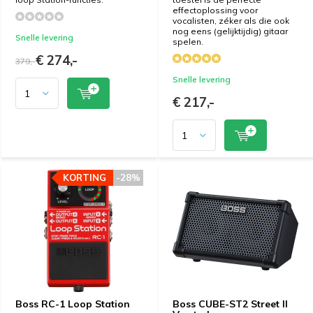
effectoplossing voor
vocalisten, zéker als die ook
nog eens (gelijktijdig) gitaar
Snelle levering
spelen.
€ 274,-
379,-
Snelle levering
€ 217,-
KORTING
KORTING
-28%
-28%
Boss RC-1 Loop Station
Boss CUBE-ST2 Street II