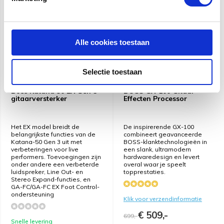
KORTING
KORTING
-27%
-27%
Alle cookies toestaan
Selectie toestaan
Boss Katana 50 EX Gen 3
BOSS GX-100 Gitaar
gitaarversterker
Effecten Processor
Het EX model breidt de
De inspirerende GX-100
belangrijkste functies van de
combineert geavanceerde
Katana-50 Gen 3 uit met
BOSS-klanktechnologieën in
verbeteringen voor live
een slank, ultramodern
performers. Toevoegingen zijn
hardwaredesign en levert
onder andere een verbeterde
overal waar je speelt
luidspreker, Line Out- en
topprestaties.
Stereo Expand-functies, en
GA-FC/GA-FC EX Foot Control-
ondersteuning
Klik voor verzendinformatie
€ 509,-
699,-
Snelle levering