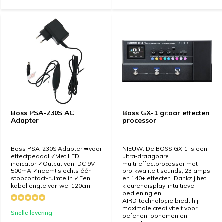
Boss PSA-230S AC
Boss GX-1 gitaar effecten
Adapter
processor
Boss PSA-230S Adapter ➥voor
NIEUW: De BOSS GX‑1 is een
effectpedaal ✓Met LED
ultra‑draagbare
indicator ✓Output van: DC 9V
multi‑effectprocessor met
500mA ✓neemt slechts één
pro‑kwaliteit sounds, 23 amps
stopcontact-ruimte in ✓Een
en 140+ effecten. Dankzij het
kabellengte van wel 120cm
kleurendisplay, intuïtieve
bediening en
AIRD‑technologie biedt hij
maximale creativiteit voor
Snelle levering
oefenen, opnemen en