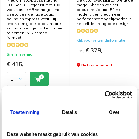
Nieuw in 2024: Boss Katana
De Katana-50 MkII EX breidt de
100 Gen 3 - uitgerust met 100
mogelijkheden van het
watt klasse AB vermogen met
populaire Katana-50 MkII-
geëvolueerde Tube Logic
model uit en biedt meer
sound en expressiviteit. Hij
performancemogelijkheden in
levert een grote, podiumklare
hetzelfde draagbare design.
sound in een gemakkelijk mee
te nemen 1x12 combo-
formaat.
Klik voor verzendinformatie
€ 329,-
399,-
Snelle levering
€ 415,-
Niet op voorraad
KORTING
KORTING
-31%
-31%
Toestemming
Details
Over
Deze website maakt gebruik van cookies