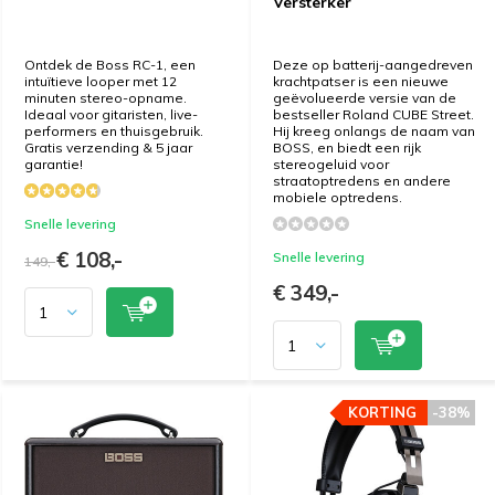
Versterker
Ontdek de Boss RC-1, een
Deze op batterij-aangedreven
intuïtieve looper met 12
krachtpatser is een nieuwe
minuten stereo-opname.
geëvolueerde versie van de
Ideaal voor gitaristen, live-
bestseller Roland CUBE Street.
performers en thuisgebruik.
Hij kreeg onlangs de naam van
Gratis verzending & 5 jaar
BOSS, en biedt een rijk
garantie!
stereogeluid voor
straatoptredens en andere
mobiele optredens.
Snelle levering
€ 108,-
Snelle levering
149,-
€ 349,-
KORTING
KORTING
-38%
-38%