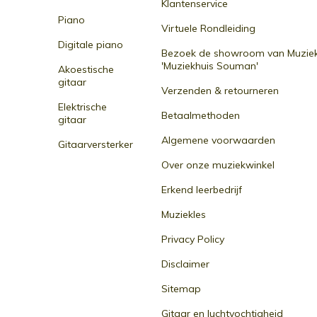
Klantenservice
Piano
Virtuele Rondleiding
Digitale piano
Bezoek de showroom van Muziek
'Muziekhuis Souman'
Akoestische
gitaar
Verzenden & retourneren
Elektrische
Betaalmethoden
gitaar
Algemene voorwaarden
Gitaarversterker
Over onze muziekwinkel
Erkend leerbedrijf
Muziekles
Privacy Policy
Disclaimer
Sitemap
Gitaar en luchtvochtigheid