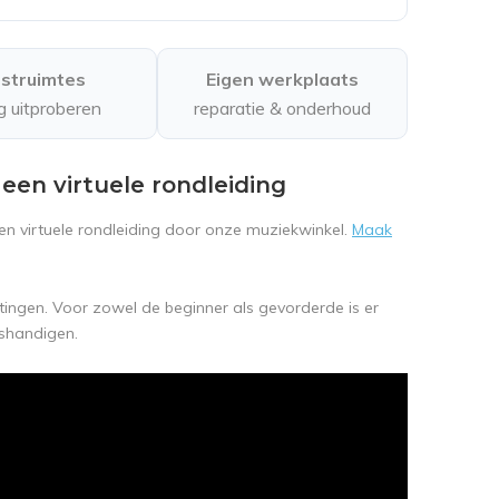
struimtes
Eigen werkplaats
ig uitproberen
reparatie & onderhoud
een virtuele rondleiding
en virtuele rondleiding door onze muziekwinkel.
Maak
tingen. Voor zowel de beginner als gevorderde is er
tshandigen.