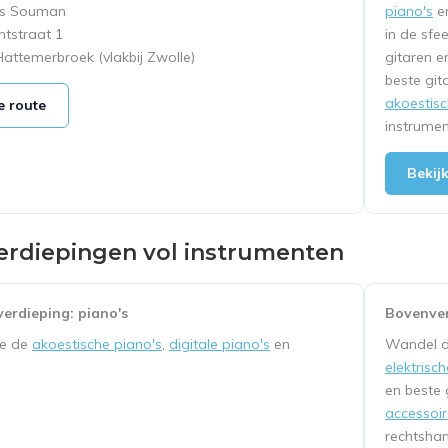
is Souman
piano's
e
tstraat 1
in de sfe
attemerbroek (vlakbij Zwolle)
gitaren e
beste git
akoestisc
e route
instrumen
Bekij
erdiepingen vol instrumenten
erdieping: piano's
Bovenver
je de
akoestische piano's
,
digitale piano's
en
Wandel d
elektrisc
en beste 
accessoir
rechtsha