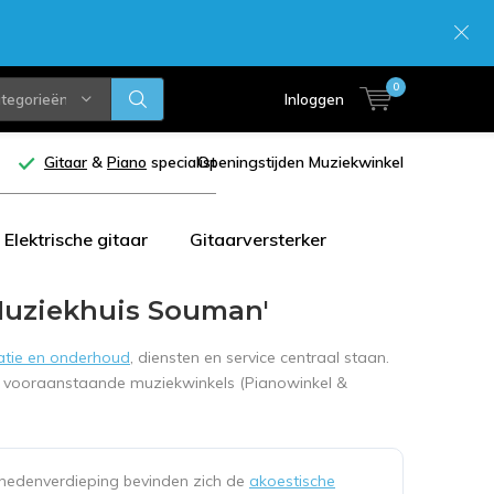
0
ategorieën
Inloggen
Gitaar
&
Piano
specialist
Openingstijden Muziekwinkel
Elektrische gitaar
Gitaarversterker
Muziekhuis Souman'
atie en onderhoud
, diensten en service centraal staan.
st vooraanstaande muziekwinkels (Pianowinkel &
nedenverdieping bevinden zich de
akoestische