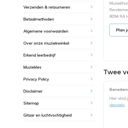
Muziekhu
Verzenden & retourneren
Rendemen
8094 RA H
Betaalmethoden
Plan j
Algemene voorwaarden
Over onze muziekwinkel
Erkend leerbedrijf
Muziekles
Twee v
Privacy Policy
Benedenv
Disclaimer
Hier vind 
Sitemap
vleugels
.
Gitaar en luchtvochtigheid