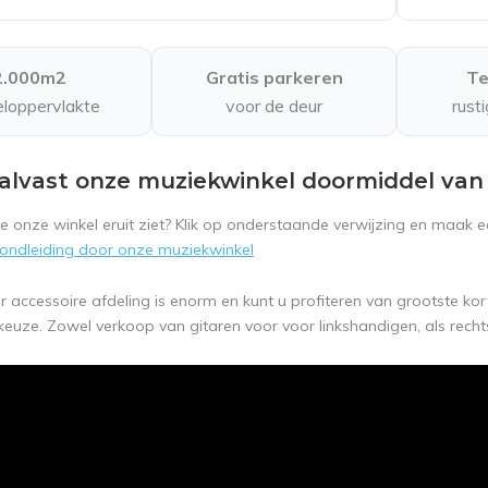
2.000m2
Gratis parkeren
Te
loppervlakte
voor de deur
rust
alvast onze muziekwinkel doormiddel van 
 onze winkel eruit ziet? Klik op onderstaande verwijzing en maak e
 rondleiding door onze muziekwinkel
r accessoire afdeling is enorm en kunt u profiteren van grootste kor
euze. Zowel verkoop van gitaren voor voor linkshandigen, als rech