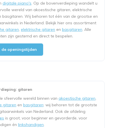
n
digitale piano's
. Op de bovenverdieping wandelt u
ervolle wereld van akoestische gitaren, elektrische
n basgitaren. Wij behoren tot één van de grootse en
aarwinkels in Nederland. Bekijk hier ons assortiment
he gitaren
,
elektrische gitaren
en
basgitaren
. Alle
ten zijn gestemd en direct te bespelen.
k de openingstijden
dieping: gitaren
e sfeervolle wereld binnen van
akoestische gitaren
,
he gitaren
en
basgitaren
: wij behoren tot de grootste
gitaarwinkels van Nederland. Ook de afdeling
es
is groot, voor beginner en gevorderde, voor
ndigen én
linkshandigen
.