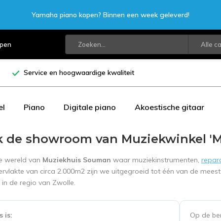
Yamaha piano kopen? Binnen een week geleverd!
open
Alle c
Service en hoogwaardige kwaliteit
el
Piano
Digitale piano
Akoestische gitaar
 de showroom van Muziekwinkel '
e wereld van
Muziekhuis Souman
waar muziekinstrumenten,
repar
rvlakte van circa 2.000m2 zijn we uitgegroeid tot één van de mee
 in de regio van Zwolle.
 is:
Op de be