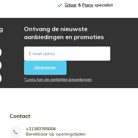
Gitaar
&
Piano
specialist
g
Ontvang de nieuwste
s
aanbiedingen en promoties
Abonneer
* Lees hier de wettelijke beperkingen
Contact
+31383765004
Bereikbaar op openingstijden