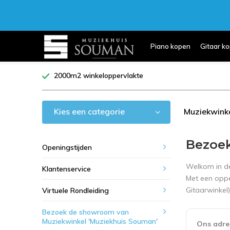
Piano kopen
Gitaar k
2000m2 winkeloppervlakte
Kies een categorie
Muziekwink
Bezoek
Openingstijden
Welkom in d
Klantenservice
Met een oppe
Gitaarwinkel)
Virtuele Rondleiding
Bezoek de showroom van
Muziekwinkel 'Muziekhuis Souman'
Ons adres