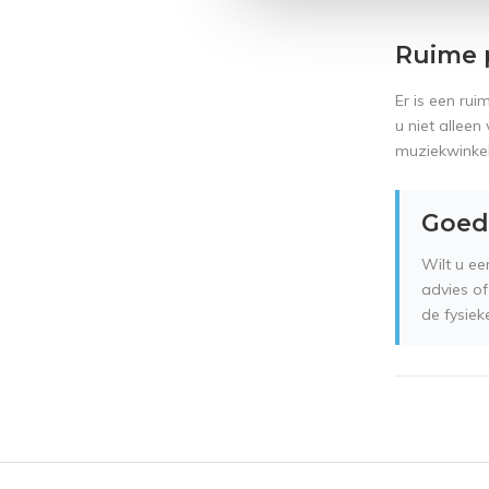
Ruime 
Er is een ru
u niet alleen
muziekwinkel
Goed
Wilt u e
advies of
de fysie