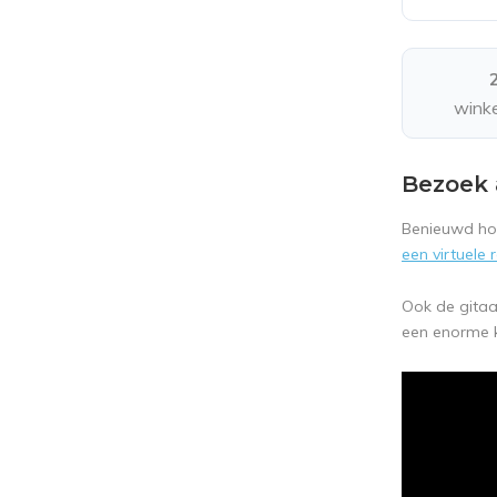
winke
Bezoek 
Benieuwd hoe
een virtuele
Ook de gitaa
een enorme k