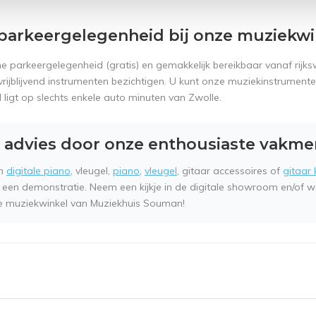
parkeergelegenheid bij onze muziekwi
ime parkeergelegenheid (gratis) en gemakkelijk bereikbaar vanaf rij
 vrijblijvend instrumenten bezichtigen. U kunt onze muziekinstrument
 ligt op slechts enkele auto minuten van Zwolle.
 advies door onze enthousiaste vakm
en
digitale piano
, vleugel,
piano
,
vleugel
, gitaar accessoires of
gitaar
 een demonstratie. Neem een kijkje in de digitale showroom en/of w
ke muziekwinkel van Muziekhuis Souman!