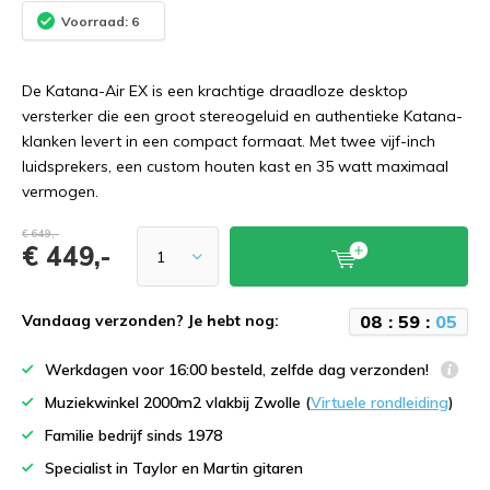
Voorraad: 6
De Katana-Air EX is een krachtige draadloze desktop
versterker die een groot stereogeluid en authentieke Katana-
klanken levert in een compact formaat. Met twee vijf-inch
luidsprekers, een custom houten kast en 35 watt maximaal
vermogen.
€ 649,-
€ 449,-
0
8
:
5
9
:
0
4
Vandaag verzonden? Je hebt nog:
Werkdagen voor 16:00 besteld, zelfde dag verzonden!
Muziekwinkel 2000m2 vlakbij Zwolle (
Virtuele rondleiding
)
Familie bedrijf sinds 1978
Specialist in Taylor en Martin gitaren