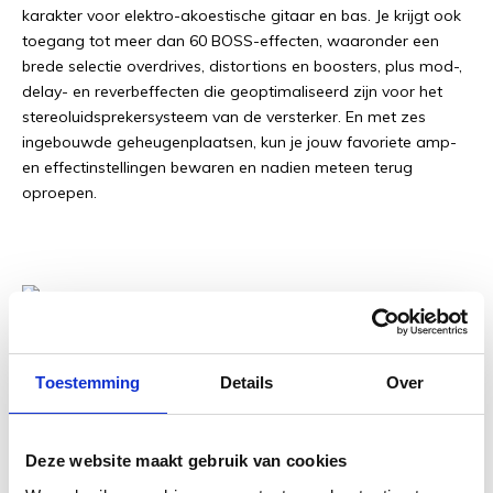
karakter voor elektro-akoestische gitaar en bas. Je krijgt ook
toegang tot meer dan 60 BOSS-effecten, waaronder een
brede selectie overdrives, distortions en boosters, plus mod-,
delay- en reverbeffecten die geoptimaliseerd zijn voor het
stereoluidsprekersysteem van de versterker. En met zes
ingebouwde geheugenplaatsen, kun je jouw favoriete amp-
en effectinstellingen bewaren en nadien meteen terug
oproepen.
Toestemming
Details
Over
High-Performance Draadloze Technologie
van BOSS
Deze website maakt gebruik van cookies
De veelgeprezen digitale draadloze gitaartechnologie van
BOSS vormt het hart van de Katana-Air EX en zorgt voor een