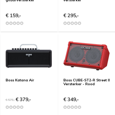
€ 159,-
€ 295,-
Boss Katana Air
Boss CUBE-ST2-R Street II
Versterker - Rood
€ 379,-
€ 349,-
€ 575,-