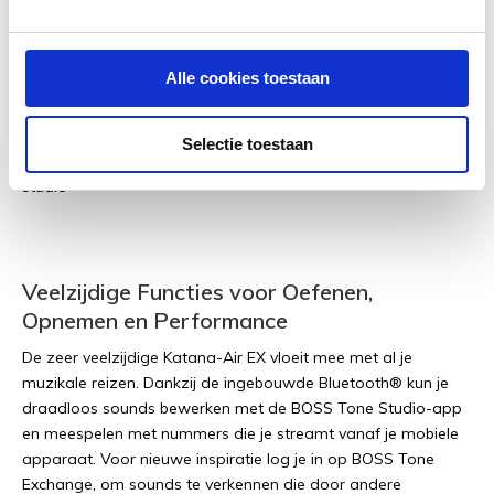
wah, verander patches en activeer de oefentools van de app:
en dat allemaal met een kabelvrije verbinding. Verneem meer
op de
EV-1-WL
en de
FS-1-WL
productpagina's.
Alle cookies toestaan
Selectie toestaan
Veelzijdige Functies voor Oefenen,
Opnemen en Performance
De zeer veelzijdige Katana-Air EX vloeit mee met al je
muzikale reizen. Dankzij de ingebouwde Bluetooth® kun je
draadloos sounds bewerken met de BOSS Tone Studio-app
en meespelen met nummers die je streamt vanaf je mobiele
apparaat. Voor nieuwe inspiratie log je in op BOSS Tone
Exchange, om sounds te verkennen die door andere