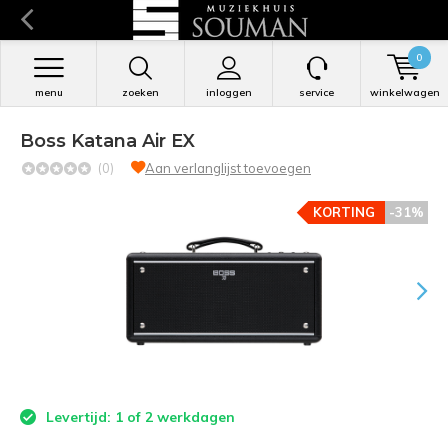
0
menu
zoeken
inloggen
service
winkelwagen
Boss Katana Air EX
(0)
Aan verlanglijst toevoegen
KORTING
-31%
Levertijd: 1 of 2 werkdagen