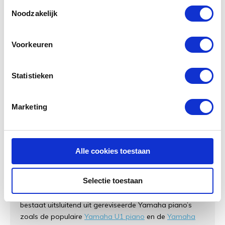
Toestemmingsselectie
Noodzakelijk
Voorkeuren
Statistieken
Marketing
Akoestische piano kopen
Bij Muziekhuis Souman koopt u de mooiste
piano
of
Alle cookies toestaan
vleugel
in iedere prijsklasse met het beste advies en de
hoogste service. Binnen ons assortiment vind u alles
Selectie toestaan
van een voordelige beginnerspiano tot een exclusieve
‘high-end’ vleugel. Onze collectie
akoestische piano's
bestaat uitsluitend uit gereviseerde Yamaha piano’s
zoals de populaire
Yamaha U1 piano
en de
Yamaha