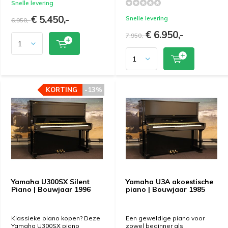
Snelle levering
€ 5.450,-
Snelle levering
6.950,-
€ 6.950,-
7.950,-
KORTING
KORTING
-13%
-13%
Yamaha U300SX Silent
Yamaha U3A akoestische
Piano | Bouwjaar 1996
piano | Bouwjaar 1985
Klassieke piano kopen? Deze
Een geweldige piano voor
Yamaha U300SX piano
zowel beginner als