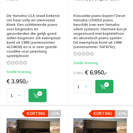
De Yamaha U1A staat bekend
Klassieke piano kopen? Deze
om haar volle en stemvaste
Yamaha U300SX piano
klank. Een schitterende piano
beschikt over een Yamaha
voor beginners en
silent systeem. Hiermee kun je
gevorderden die gelijk goed
ongestoord met koptelefoon
willen beginnen. Dit exemplaar
én akoestisch piano spelen.
komt uit 1985 (serienummer:
Dit exemplaar komt uit 1996
4124636) en is in zeer goede
(serienummer: 5476761).
conditie voor jarenlang
speelplezier.
Snelle levering
€ 6.950,-
Snelle levering
7.950,-
€ 3.950,-
KORTING
KORTING
-13%
-13%
KORTING
KORTING
-13%
-13%