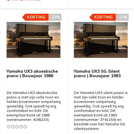
KORTING
KORTING
-22%
-22%
KORTING
KORTING
-13%
-13%
Yamaha UX3 akoestische
Yamaha UX3 SG Silent
piano | Bouwjaar 1986
piano | Bouwjaar 1983
De Yamaha UX3 akoestische
De Yamaha UX3 silent piano is
piano is met zijn volle toon en
met zijn volle toon en helder
helder boventonen simpelweg
boventonen simpelweg
geweldig. Ook speelt hij erg
geweldig. Ook speelt hij erg
comfortabel en licht. Dit
comfortabel en licht. Dit
exemplaar komt uit 1986
exemplaar komt uit 1983
(serienummer: 4165233).
(serienummer: 3741154) en
beschikt over het Yamaha SG
silentsysteem.