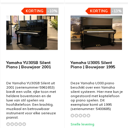
KORTING
KORTING
-10%
-10%
KORTING
KORTING
-13%
-13%
Yamaha YU30SB Silent
Yamaha U300S Silent
Piano | Bouwjaar 2001
Piano | Bouwjaar 1995
De Yamaha YU30SB Silent uit
Deze Yamaha U300 piano
2001 (serienummer 5961653)
beschikt over een Yamaha
biedt een volle, rijke toon met
silent systeem. Hier mee kun je
heldere boventonen en de
ongestoord met koptelefoon
luxe van stil spelen via
op piano spelen. Dit
hoofdtelefoon. Een krachtig,
exemplaar komt uit 1995
muzikaal en betrouwbaar
(serienummer: 5400685)
instrument voor elke serieuze
pianist.
Snelle levering