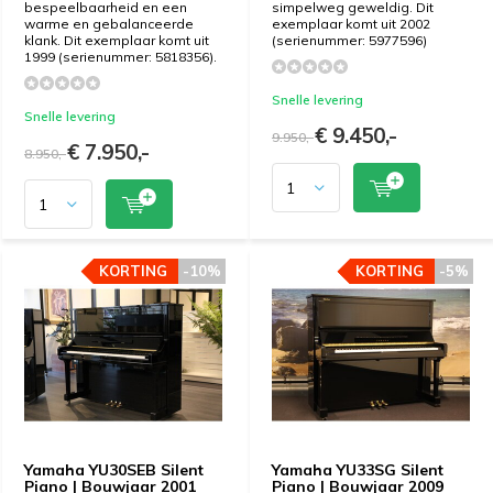
bespeelbaarheid en een
simpelweg geweldig. Dit
warme en gebalanceerde
exemplaar komt uit 2002
klank. Dit exemplaar komt uit
(serienummer: 5977596)
1999 (serienummer: 5818356).
Snelle levering
Snelle levering
€ 9.450,-
9.950,-
€ 7.950,-
8.950,-
KORTING
KORTING
-10%
-10%
KORTING
KORTING
-5%
-5%
Yamaha YU30SEB Silent
Yamaha YU33SG Silent
Piano | Bouwjaar 2001
Piano | Bouwjaar 2009