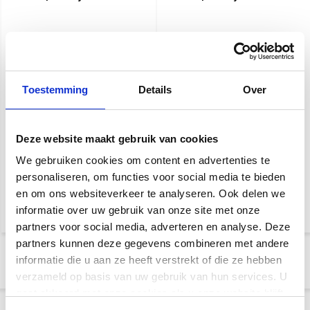
De Yamaha YU30SEB Silent uit
Wanneer u opzoek bent naar
2001 (serienummer 5966932)
een Yamaha Silent piano van
biedt een volle, rijke toon met
de beste kwaliteit, beste prijs
heldere boventonen en de
en diversiteit in klankkleur, dan
luxe van stil spelen via
is deze Yamaha YU33SG uit
hoofdtelefoon. Een krachtig,
2009 (serienummer: 6267175)
Toestemming
Details
Over
muzikaal en betrouwbaar
misschien wel de beste keuze!
instrument voor elke serieuze
pianist.
Snelle levering
Deze website maakt gebruik van cookies
€ 9.450,-
Snelle levering
9.950,-
We gebruiken cookies om content en advertenties te
€ 8.950,-
personaliseren, om functies voor social media te bieden
9.950,-
en om ons websiteverkeer te analyseren. Ook delen we
informatie over uw gebruik van onze site met onze
partners voor social media, adverteren en analyse. Deze
partners kunnen deze gegevens combineren met andere
informatie die u aan ze heeft verstrekt of die ze hebben
1
2
verzameld op basis van uw gebruik van hun services. U
gaat akkoord met onze cookies als u onze website blijft
gebruiken.