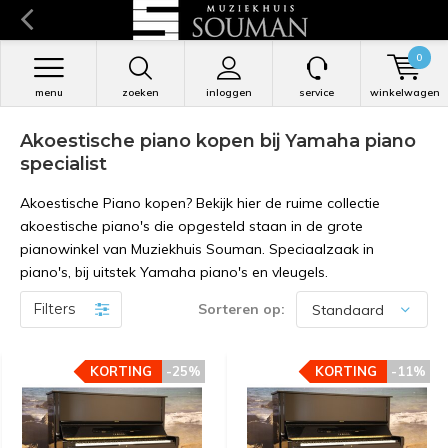
0
menu
zoeken
inloggen
service
winkelwagen
Akoestische piano kopen bij Yamaha piano
specialist
Akoestische Piano kopen? Bekijk hier de ruime collectie
akoestische piano's die opgesteld staan in de grote
pianowinkel van Muziekhuis Souman. Speciaalzaak in
piano's, bij uitstek Yamaha piano's en vleugels.
Filters
Sorteren op:
KORTING
KORTING
-25%
-25%
KORTING
KORTING
-11%
-11%