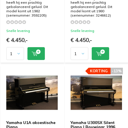
heeft hij een prachtig
heeft hij een prachtig
gebalanceerd geluid. Dit
gebalanceerd geluid. Dit
model komt uit 1982
model komt uit 1980
(serienummer: 3592205)
(serienummer: 3246612)
Snelle levering
Snelle levering
€ 4.450,-
€ 4.450,-
KORTING
KORTING
-13%
-13%
Yamaha U1A akoestische
Yamaha U300SX Silent
Piano
Piano | Bouwjaar 1996