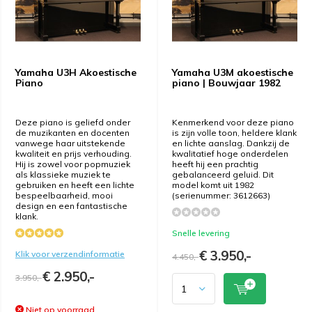
Yamaha U3H Akoestische
Yamaha U3M akoestische
Piano
piano | Bouwjaar 1982
Deze piano is geliefd onder
Kenmerkend voor deze piano
de muzikanten en docenten
is zijn volle toon, heldere klank
vanwege haar uitstekende
en lichte aanslag. Dankzij de
kwaliteit en prijs verhouding.
kwalitatief hoge onderdelen
Hij is zowel voor popmuziek
heeft hij een prachtig
als klassieke muziek te
gebalanceerd geluid. Dit
gebruiken en heeft een lichte
model komt uit 1982
bespeelbaarheid, mooi
(serienummer: 3612663)
design en een fantastische
klank.
Snelle levering
€ 3.950,-
Klik voor verzendinformatie
4.450,-
€ 2.950,-
3.950,-
Niet op voorraad