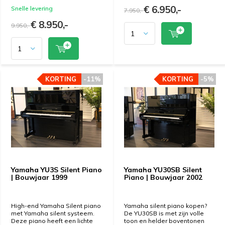
€ 6.950,-
Snelle levering
7.950,-
€ 8.950,-
9.950,-
KORTING
KORTING
-11%
-11%
KORTING
KORTING
-5%
-5%
Yamaha YU3S Silent Piano
Yamaha YU30SB Silent
| Bouwjaar 1999
Piano | Bouwjaar 2002
High-end Yamaha Silent piano
Yamaha silent piano kopen?
met Yamaha silent systeem.
De YU30SB is met zijn volle
Deze piano heeft een lichte
toon en helder boventonen