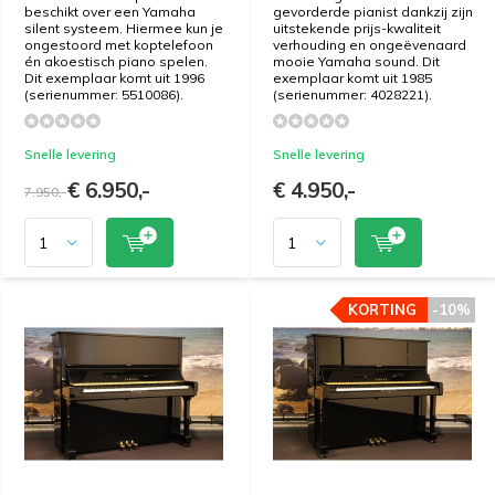
beschikt over een Yamaha
gevorderde pianist dankzij zijn
silent systeem. Hiermee kun je
uitstekende prijs-kwaliteit
ongestoord met koptelefoon
verhouding en ongeëvenaard
én akoestisch piano spelen.
mooie Yamaha sound. Dit
Dit exemplaar komt uit 1996
exemplaar komt uit 1985
(serienummer: 5510086).
(serienummer: 4028221).
Snelle levering
Snelle levering
€ 6.950,-
€ 4.950,-
7.950,-
KORTING
KORTING
-10%
-10%