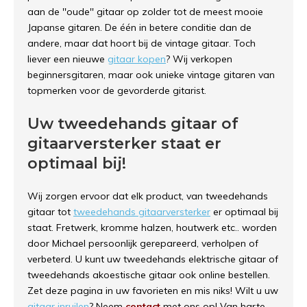
aan de ''oude'' gitaar op zolder tot de meest mooie
Japanse gitaren. De één in betere conditie dan de
andere, maar dat hoort bij de vintage gitaar. Toch
liever een nieuwe
gitaar kopen
? Wij verkopen
beginnersgitaren, maar ook unieke vintage gitaren van
topmerken voor de gevorderde gitarist.
Uw tweedehands gitaar of
gitaarversterker staat er
optimaal bij!
Wij zorgen ervoor dat elk product, van tweedehands
gitaar tot
tweedehands gitaarversterker
er optimaal bij
staat. Fretwerk, kromme halzen, houtwerk etc.. worden
door Michael persoonlijk gerepareerd, verholpen of
verbeterd. U kunt uw tweedehands elektrische gitaar of
tweedehands akoestische gitaar ook online bestellen.
Zet deze pagina in uw favorieten en mis niks! Wilt u uw
gitaar inruilen
? Neem
contact
met ons op! Van harte