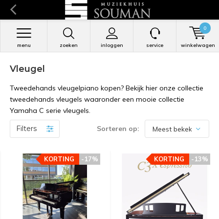
0
menu
zoeken
inloggen
service
winkelwagen
Vleugel
Tweedehands vleugelpiano kopen? Bekijk hier onze collectie
tweedehands vleugels waaronder een mooie collectie
Yamaha C serie vleugels.
Filters
Sorteren op:
KORTING
KORTING
-17%
-17%
KORTING
KORTING
-13%
-13%