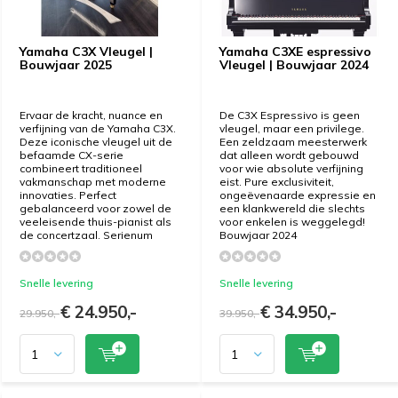
Yamaha C3X Vleugel |
Yamaha C3XE espressivo
Bouwjaar 2025
Vleugel | Bouwjaar 2024
Ervaar de kracht, nuance en
De C3X Espressivo is geen
verfijning van de Yamaha C3X.
vleugel, maar een privilege.
Deze iconische vleugel uit de
Een zeldzaam meesterwerk
befaamde CX-serie
dat alleen wordt gebouwd
combineert traditioneel
voor wie absolute verfijning
vakmanschap met moderne
eist. Pure exclusiviteit,
innovaties. Perfect
ongeëvenaarde expressie en
gebalanceerd voor zowel de
een klankwereld die slechts
veeleisende thuis-pianist als
voor enkelen is weggelegd!
de concertzaal. Serienum
Bouwjaar 2024
Snelle levering
Snelle levering
€ 24.950,-
€ 34.950,-
29.950,-
39.950,-