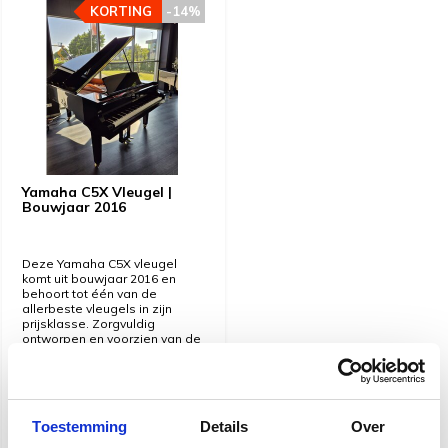
KORTING
KORTING
-14%
-14%
Yamaha C5X Vleugel |
Bouwjaar 2016
Deze Yamaha C5X vleugel
komt uit bouwjaar 2016 en
behoort tot één van de
allerbeste vleugels in zijn
prijsklasse. Zorgvuldig
ontworpen en voorzien van de
beste materialen zodat deze
fantastisch speelt en klinkt!
Serienummer: 6416567
Toestemming
Details
Over
Snelle levering