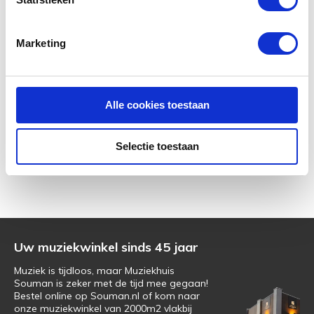
Yamaha vleugel of
piano
kopen?
Yamaha
vleugels uit
de C serie staan bekend om de prachtige klank,
Marketing
betrouwbaarheid en touché. Bij Muziekhuis Souman
kunt u alleen vleugel piano's kopen die AAA kwaliteit
norm getest zijn. Bewonder online of in onze
pianowinkel deze unieke collectie tweedehands
Alle cookies toestaan
vleugels! Ook Yamaha Silent vleugels staan doorgaans
opgesteld in onze grote pianoshop. Wij zijn gevestigd
Selectie toestaan
in Hattemerbroek, tussen Wezep en Zwolle!
Uw muziekwinkel sinds 45 jaar
Muziek is tijdloos, maar Muziekhuis
Souman is zeker met de tijd mee gegaan!
Bestel online op Souman.nl of kom naar
onze muziekwinkel van 2000m2 vlakbij