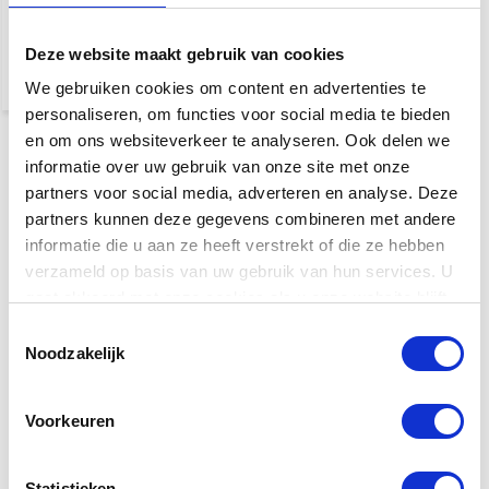
€ 29.950,-
34.950,-
Deze website maakt gebruik van cookies
We gebruiken cookies om content en advertenties te
personaliseren, om functies voor social media te bieden
en om ons websiteverkeer te analyseren. Ook delen we
informatie over uw gebruik van onze site met onze
partners voor social media, adverteren en analyse. Deze
partners kunnen deze gegevens combineren met andere
informatie die u aan ze heeft verstrekt of die ze hebben
verzameld op basis van uw gebruik van hun services. U
gaat akkoord met onze cookies als u onze website blijft
gebruiken.
Toestemmingsselectie
Noodzakelijk
Voorkeuren
Yamaha Vleugel kopen?
Statistieken