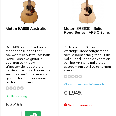
Maton EA808 Australian
Maton SRS60C | Solid
Road Series | AP5 Original
De EA808 is het resultaat van
De Maton SRS60C is een
meer dan 50 jaar gitaar
krachtige Dreadnought model
bouwen met Australisch hout.
semi akoestische gitaar uit de
Deze klassieke gitaar is
Solid Road Series en voorzien
voorzien van nieuw
van het AP5 Original pickup
afgestemde, geschulpte,
systeem om ook live te kunnen
verstevigde bovenbladen met
spelen.
een meer verfijnde, massief
geselecteerde Blackwood
achter- en zijkanten.
Klik voor verzendinformatie
€ 1.949,-
Snelle levering
€ 3.495,-
Niet op voorraad