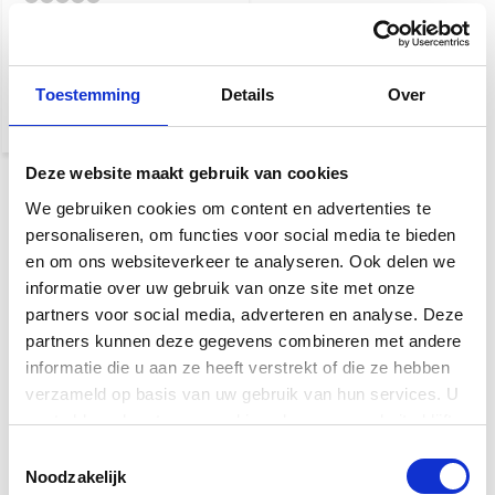
Snelle levering
€ 2.599,-
Toestemming
Details
Over
Deze website maakt gebruik van cookies
We gebruiken cookies om content en advertenties te
personaliseren, om functies voor social media te bieden
en om ons websiteverkeer te analyseren. Ook delen we
informatie over uw gebruik van onze site met onze
partners voor social media, adverteren en analyse. Deze
partners kunnen deze gegevens combineren met andere
informatie die u aan ze heeft verstrekt of die ze hebben
verzameld op basis van uw gebruik van hun services. U
gaat akkoord met onze cookies als u onze website blijft
gebruiken.
Toestemmingsselectie
Maton Akoestische Gitaar
Noodzakelijk