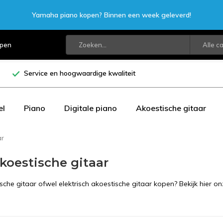
Yamaha piano kopen? Binnen een week geleverd!
open
Alle c
Service en hoogwaardige kwaliteit
el
Piano
Digitale piano
Akoestische gitaar
ar
koestische gitaar
che gitaar ofwel elektrisch akoestische gitaar kopen? Bekijk hier onz