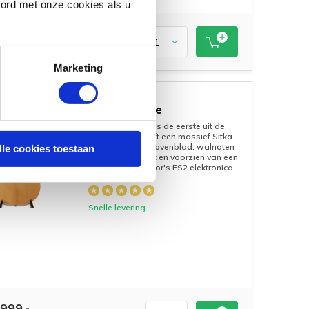
oord met onze cookies als u
4.999,-
Marketing
Taylor 214ce
-9%
De Taylor 214ce is de eerste uit de
200-serie en heeft een massief Sitka
sparrenhouten bovenblad, walnoten
lle cookies toestaan
zij- en achterkant en voorzien van een
Cutaway en Taylor's ES2 elektronica.
Snelle levering
999,-