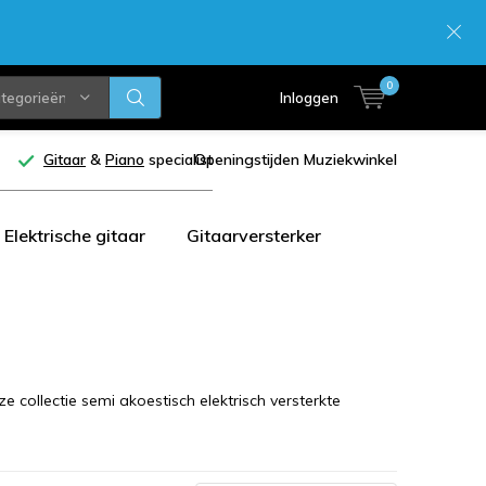
0
ategorieën
Inloggen
Gitaar
&
Piano
specialist
Openingstijden Muziekwinkel
Elektrische gitaar
Gitaarversterker
e collectie semi akoestisch elektrisch versterkte