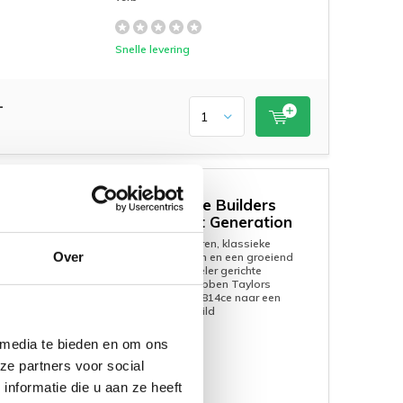
Snelle levering
-
Taylor 814ce Builders
NERATION
Edition Next Generation
Verfijnde contouren, klassieke
Over
klankhoutsoorten en een groeiend
aantal op de speler gerichte
verbeteringen hebben Taylors
Builder's Edition 814ce naar een
hoger niveau getild
 media te bieden en om ons
Snelle levering
ze partners voor social
nformatie die u aan ze heeft