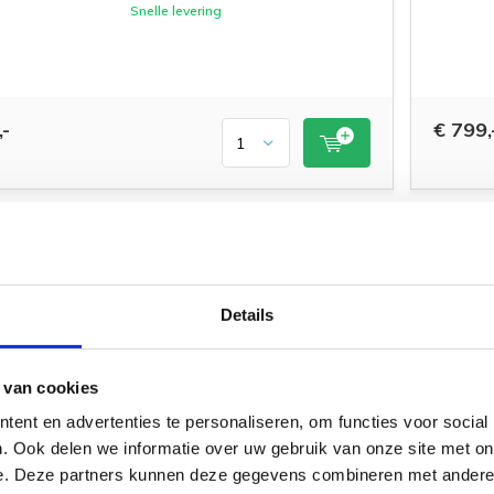
Snelle levering
,-
€ 799,
Taylor 224ce-K DLX |
ANDS
NEXT GE
Tweedehands
Deze prachtige Tweedehandse
Details
Taylor 224ce-K DLX semi akoestische
gitaar is veelzijdig als het gaat om
muziekstijlen. Van country tot
popsongs, blues tot jazzmuziek.
Lichte speelaard en een waanzinnige
 van cookies
KOA houten body zorgt voor
gegarandeerd speelplezier.
ent en advertenties te personaliseren, om functies voor social
. Ook delen we informatie over uw gebruik van onze site met on
e. Deze partners kunnen deze gegevens combineren met andere i
Snelle levering