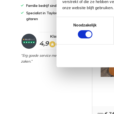
verstrekt of die ze hebben v
Familie bedrijf sinds 1978
onze website blijft gebruiken.
€ 1.499
Specialist in Taylor en Martin
gitaren
Toestemmingsselectie
Noodzakelijk
Klantwaardering
TWEEDEH
4,9
“Erg goede service met veel kennis van
zaken.”
€ 74
899,-