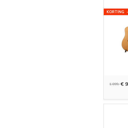
KORTING
€ 9
1.099,-