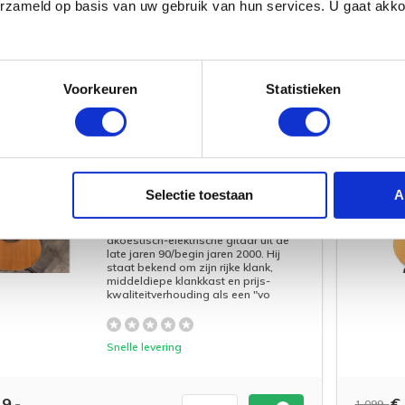
erzameld op basis van uw gebruik van hun services. U gaat akk
,-
€ 
5.499,-
Voorkeuren
Statistieken
Ovation S-771- W
ANDS
KORTING
Balladeer Special |
Tweedehands
Selectie toestaan
A
De Ovation Balladeer S771-W
Balladeer Special is een
gewaardeerde, in de VS gemaakte
akoestisch-elektrische gitaar uit de
late jaren 90/begin jaren 2000. Hij
staat bekend om zijn rijke klank,
middeldiepe klankkast en prijs-
kwaliteitverhouding als een "vo
Snelle levering
9,-
€ 
1.099,-