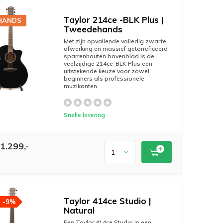
Taylor 214ce -BLK Plus |
HANDS
Tweedehands
Met zijn opvallende volledig zwarte
afwerking en massief getorreficeerd
sparrenhouten bovenblad is de
veelzijdige 214ce-BLK Plus een
uitstekende keuze voor zowel
beginners als professionele
muzikanten.
Snelle levering
1.299,-
Taylor 414ce Studio |
-9%
Natural
Een Taylor 414ce Studio in een