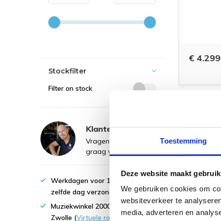
€ 4.299
Stockfilter
Filter on stock
TWEEDEH
Klantenservice
Toestemming
Vragen? Wij helpen u
graag verder.
Contact
Deze website maakt gebruik
Werkdagen voor 16:00 besteld,
We gebruiken cookies om cont
zelfde dag verzonden!
websiteverkeer te analyseren
Muziekwinkel 2000m2 vlakbij
media, adverteren en analys
Zwolle (
Virtuele rondleiding
)