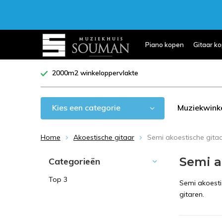
Piano kopen
Gitaar k
2000m2 winkeloppervlakte
Kies een categorie
Muziekwink
Home
Akoestische gitaar
Semi akoestische gita
Semi a
Categorieën
Top 3
Semi akoestis
gitaren.