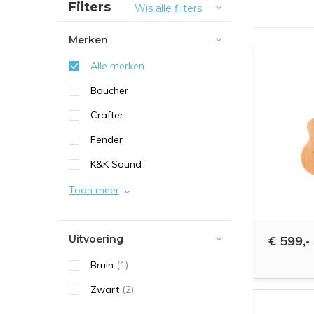
Sorteren op:
Filters
Wis alle filters
Merken
Alle merken
Boucher
Crafter
Fender
K&K Sound
Toon meer
Uitvoering
€ 599,-
Bruin
(1)
Zwart
(2)