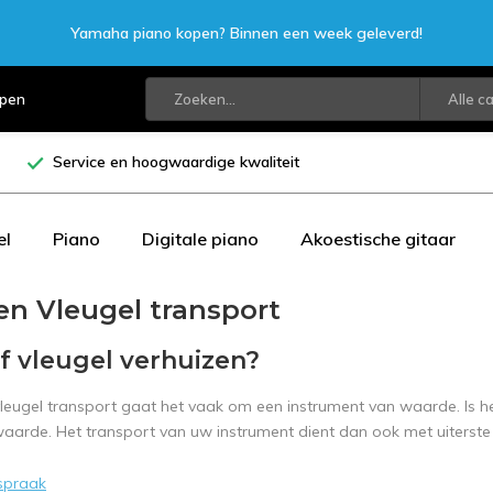
Yamaha piano kopen? Binnen een week geleverd!
open
Alle c
Service en hoogwaardige kwaliteit
el
Piano
Digitale piano
Akoestische gitaar
en Vleugel transport
f vleugel verhuizen?
 vleugel transport gaat het vaak om een instrument van waarde. Is h
aarde. Het transport van uw instrument dient dan ook met uiterste
spraak