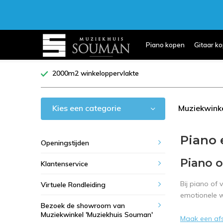
Piano kopen
Gitaar k
2000m2 winkeloppervlakte
Kies een categorie
Muziekwink
Piano 
Openingstijden
Piano o
Klantenservice
Bij piano of
Virtuele Rondleiding
emotionele w
Bezoek de showroom van
Muziekwinkel 'Muziekhuis Souman'
Maak een af