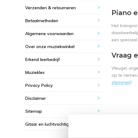
Verzenden & retourneren
Piano e
Betaalmethoden
Het transpor
daadwerkelij
Algemene voorwaarden
een speciaal
Over onze muziekwinkel
Vraag e
Erkend leerbedrijf
Vleugel, org
Muziekles
op te nemen.
stemmen
!
Privacy Policy
Disclaimer
Sitemap
Gitaar en luchtvochtigheid