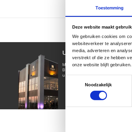
Toestemming
Deze website maakt gebruik
2000m2 winkeloppervlak
We gebruiken cookies om cont
websiteverkeer te analyseren
media, adverteren en analys
Uw muziekwinkel sinds 4
verstrekt of die ze hebben v
Muziek is tijdloos, maar Muziekhui
onze website blijft gebruiken.
Bestel online op Souman.nl of kom 
u adviseren over een nieuwe piano o
Toestemmingsselectie
Noodzakelijk