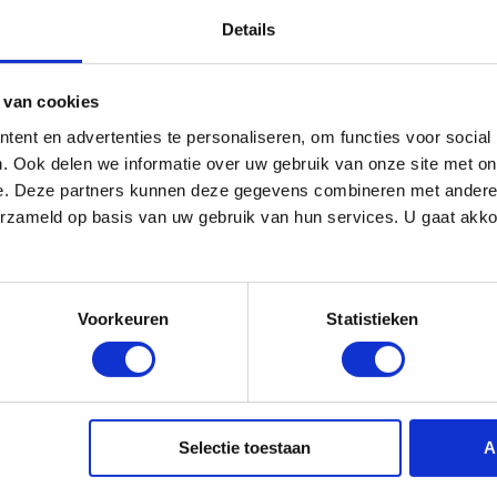
Details
 van cookies
te
Service en hoogwaardige kwaliteit
ent en advertenties te personaliseren, om functies voor social
. Ook delen we informatie over uw gebruik van onze site met on
e. Deze partners kunnen deze gegevens combineren met andere i
5 jaar
Vol
erzameld op basis van uw gebruik van hun services. U gaat akk
on
s Souman is zeker met de tijd mee gegaan!
naar onze muziekwinkel van 2000m2 vlakbij Zwolle. Laat
f test zelf één van de speelklare gitaren.
Voorkeuren
Statistieken
Selectie toestaan
A