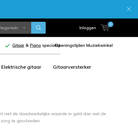
0
ategorieën
Inloggen
Gitaar
&
Piano
specialist
Openingstijden Muziekwinkel
Elektrische gitaar
Gitaarversterker
et niet de daadwerkelijke waarde in geld dan wel de
 zorg te geschieden.