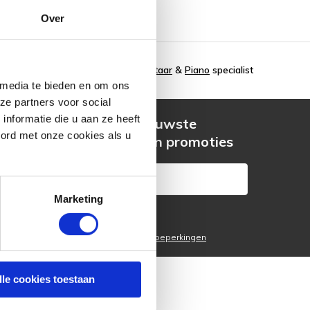
Over
Gitaar
&
Piano
specialist
 media te bieden en om ons
ze partners voor social
nformatie die u aan ze heeft
g
Ontvang de nieuwste
oord met onze cookies als u
s
aanbiedingen en promoties
Marketing
Abonneer
* Lees hier de wettelijke beperkingen
lle cookies toestaan