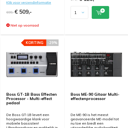
Klik voor verzendinformatie
€ 509,-
699,-
Niet op voorraad
KORTING
KORTING
-29%
-29%
Boss GT-1B Bass Effecten
Boss ME-90 Gitaar Multi-
Processor - Multi-effect
effectenprocessor
pedaal
De Boss GT-1B levert een
De ME-90 is het meest
hoogwaardige klank voor
geavanceerde ME-model tot
mobiele bassisten!
nu toe en biedt een
Ultradraagbaar en makkelijk in
uitzonderlijke audiokwaliteit,