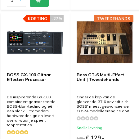
KORTING
KORTING
-27%
-27%
TWEEDEHANDS
TWEEDEHANDS
BOSS GX-100 Gitaar
Boss GT-6 Multi-Effect
Effecten Processor
Unit | Tweedehands
De inspirerende GX-100
Onder de kap van de
combineert geavanceerde
glanzende GT-6 bevindt zich
BOSS-klanktechnologieën in
BOSS' meest geavanceerde
een slank, ultramodern
COSM-modelleerengine ooit
hardwaredesign en levert
overal waar je speelt
topprestaties.
Snelle levering
€ 129,-
179,-