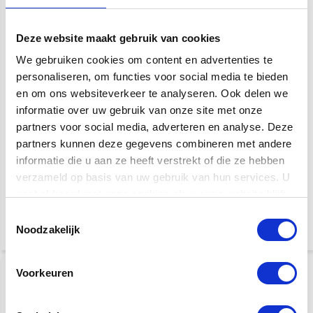
effectenprocessor
effectenprocessor
Deze website maakt gebruik van cookies
Deze ME-processor is gevuld
De ME-80 is een compacte
met professionele
klankprocessor voor gitaristen.
We gebruiken cookies om content en advertenties te
performance-tools voor
Hij is draagbaar, kan gevoed
bassisten. Breid je creatieve
worden door batterijen en is
personaliseren, om functies voor social media te bieden
bereik uit met 61 effecten die
tot de nok gevuld met een
geoptimaliseerd zijn voor bas.
en om ons websiteverkeer te analyseren. Ook delen we
stevige selectie BOSS-amps
Vorm je hoofdklank met 10
en -effecten.
informatie over uw gebruik van onze site met onze
bass pre-amps gemaakt met
onze nieuwste AIRD-
partners voor social media, adverteren en analyse. Deze
technologie.
Klik voor verzendinformatie
partners kunnen deze gegevens combineren met andere
informatie die u aan ze heeft verstrekt of die ze hebben
€ 268,-
402,-
Snelle levering
verzameld op basis van uw gebruik van hun services. U
€ 314,-
gaat akkoord met onze cookies als u onze website blijft
420,-
Niet op voorraad
gebruiken.
Toestemmingsselectie
Noodzakelijk
KORTING
KORTING
-34%
-34%
Voorkeuren