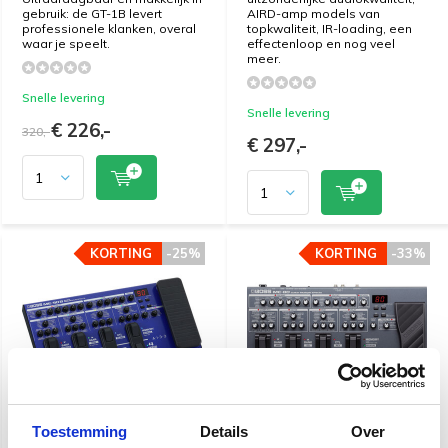
gebruik: de GT-1B levert
AIRD-amp models van
professionele klanken, overal
topkwaliteit, IR-loading, een
waar je speelt.
effectenloop en nog veel
meer.
Snelle levering
Snelle levering
€ 226,-
320,-
€ 297,-
KORTING
KORTING
-25%
-25%
KORTING
KORTING
-33%
-33%
Toestemming
Details
Over
Boss ME-90B Bass Multi-
Boss ME-80 Gitaar Multi-