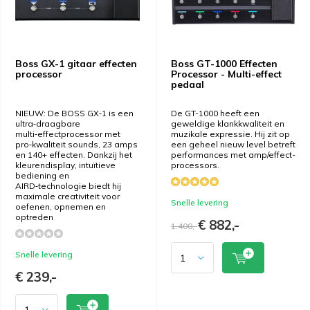
Boss GX-1 gitaar effecten
Boss GT-1000 Effecten
processor
Processor - Multi-effect
pedaal
NIEUW: De BOSS GX‑1 is een
De GT-1000 heeft een
ultra‑draagbare
geweldige klankkwaliteit en
multi‑effectprocessor met
muzikale expressie. Hij zit op
pro‑kwaliteit sounds, 23 amps
een geheel nieuw level betreft
en 140+ effecten. Dankzij het
performances met amp/effect-
kleurendisplay, intuïtieve
processors.
bediening en
AIRD‑technologie biedt hij
maximale creativiteit voor
Snelle levering
oefenen, opnemen en
optreden
€ 882,-
1.400,-
Snelle levering
€ 239,-