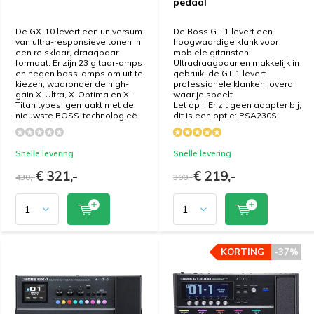
pedaal
De GX-10 levert een universum
De Boss GT-1 levert een
van ultra-responsieve tonen in
hoogwaardige klank voor
een reisklaar, draagbaar
mobiele gitaristen!
formaat. Er zijn 23 gitaar-amps
Ultradraagbaar en makkelijk in
en negen bass-amps om uit te
gebruik: de GT-1 levert
kiezen; waaronder de high-
professionele klanken, overal
gain X-Ultra, X-Optima en X-
waar je speelt.
Titan types, gemaakt met de
Let op !! Er zit geen adapter bij,
nieuwste BOSS-technologieë
dit is een optie: PSA230S
Snelle levering
Snelle levering
€ 321,-
€ 219,-
430,-
300,-
KORTING
KORTING
-37%
-37%