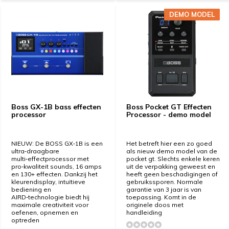
DEMO MODEL
DEMO MODEL
Boss GX-1B bass effecten
Boss Pocket GT Effecten
processor
Processor - demo model
NIEUW: De BOSS GX‑1B is een
Het betreft hier een zo goed
ultra‑draagbare
als nieuw demo model van de
multi‑effectprocessor met
pocket gt. Slechts enkele keren
pro‑kwaliteit sounds, 16 amps
uit de verpakking geweest en
en 130+ effecten. Dankzij het
heeft geen beschadigingen of
kleurendisplay, intuïtieve
gebruikssporen. Normale
bediening en
garantie van 3 jaar is van
AIRD‑technologie biedt hij
toepassing. Komt in de
maximale creativiteit voor
originele doos met
oefenen, opnemen en
handleiding
optreden