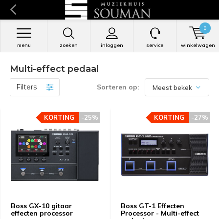
0
menu
zoeken
inloggen
service
winkelwagen
Multi-effect pedaal
Filters
Sorteren op:
KORTING
KORTING
-25%
-25%
KORTING
KORTING
-27%
-27%
Boss GX-10 gitaar
Boss GT-1 Effecten
effecten processor
Processor - Multi-effect