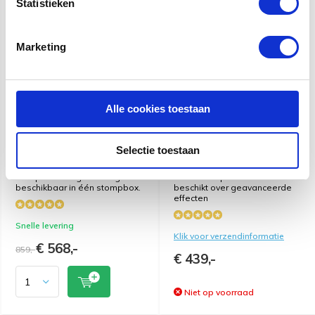
Statistieken
Marketing
Boss GT-1000 CORE
Boss GT-100 V2 Effecten
Effecten Processor - Multi-
Processor - Multi-effect
effect pedaal
pedaal
Alle cookies toestaan
De GT-1000CORE is
Het boss GT-100 multi effecten
verbazingwekkend krachtig en
pedaal heeft het allemaal!
Selectie toestaan
ultraveelzijdig. Hij levert de
Super gebruiksvriendelijk en
meest complete gitaar- en
intuatief komt met Boss Tune
bas-processingservaring
Studio compabiliteit en
beschikbaar in één stompbox.
beschikt over geavanceerde
effecten
Snelle levering
Klik voor verzendinformatie
€ 568,-
859,-
€ 439,-
Niet op voorraad