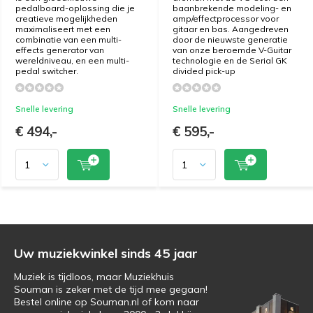
pedalboard-oplossing die je
baanbrekende modeling- en
creatieve mogelijkheden
amp/effectprocessor voor
maximaliseert met een
gitaar en bas. Aangedreven
combinatie van een multi-
door de nieuwste generatie
effects generator van
van onze beroemde V-Guitar
wereldniveau, en een multi-
technologie en de Serial GK
pedal switcher.
divided pick-up
Snelle levering
Snelle levering
€ 494,-
€ 595,-
Uw muziekwinkel sinds 45 jaar
Muziek is tijdloos, maar Muziekhuis
Souman is zeker met de tijd mee gegaan!
Bestel online op Souman.nl of kom naar