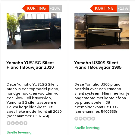
KORTING
KORTING
-10%
-10%
KORTING
KORTING
-13%
-13%
Yamaha YUS1SG Silent
Yamaha U300S Silent
Piano | Bouwjaar 2010
Piano | Bouwjaar 1995
Deze Yamaha YUS1SG Silent
Deze Yamaha U300 piano
piano is een topmodel piano,
beschikt over een Yamaha
handgemaakt en voorzien van
silent systeem. Hier mee kun je
een Slow-Fall klavierklep,
ongestoord met koptelefoon
Yamaha SG silentsysteem en
op piano spelen. Dit
121cm hoge klankkast. Dit
exemplaar komt uit 1995
specifieke model komt uit 2010
(serienummer: 5400685)
(serienummer: 6302574).
Snelle levering
Snelle levering