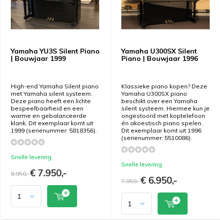
Yamaha YU3S Silent Piano
Yamaha U300SX Silent
| Bouwjaar 1999
Piano | Bouwjaar 1996
High-end Yamaha Silent piano
Klassieke piano kopen? Deze
met Yamaha silent systeem.
Yamaha U300SX piano
Deze piano heeft een lichte
beschikt over een Yamaha
bespeelbaarheid en een
silent systeem. Hiermee kun je
warme en gebalanceerde
ongestoord met koptelefoon
klank. Dit exemplaar komt uit
én akoestisch piano spelen.
1999 (serienummer: 5818356).
Dit exemplaar komt uit 1996
(serienummer: 5510086).
Snelle levering
Snelle levering
€ 7.950,-
8.950,-
€ 6.950,-
7.950,-