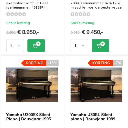
exemplaar komt uit 1988
2009 (serienummer: 6267175)
(serienummer: 4515974).
misschien wel de beste keuze!
Snelle levering
Snelle levering
€ 8.950,-
€ 9.450,-
9.950,-
9.950,-
KORTING
KORTING
-13%
-13%
KORTING
KORTING
-7%
-7%
Yamaha U300SX Silent
Yamaha U30BL Silent
Piano | Bouwjaar 1995
piano | Bouwjaar 1989