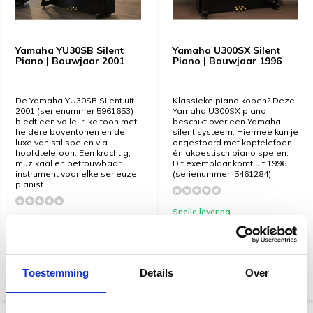
Yamaha YU30SB Silent
Yamaha U300SX Silent
Piano | Bouwjaar 2001
Piano | Bouwjaar 1996
De Yamaha YU30SB Silent uit
Klassieke piano kopen? Deze
2001 (serienummer 5961653)
Yamaha U300SX piano
biedt een volle, rijke toon met
beschikt over een Yamaha
heldere boventonen en de
silent systeem. Hiermee kun je
luxe van stil spelen via
ongestoord met koptelefoon
hoofdtelefoon. Een krachtig,
én akoestisch piano spelen.
muzikaal en betrouwbaar
Dit exemplaar komt uit 1996
instrument voor elke serieuze
(serienummer: 5461284).
pianist.
Snelle levering
Snelle levering
€ 6.950,-
7.950,-
€ 8.950,-
9.950,-
Toestemming
Details
Over