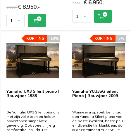
€ 6.950,-
7.950,-
€ 8.950,-
9.950,-
KORTING
KORTING
-10%
-10%
KORTING
KORTING
-5%
-5%
Yamaha UX3 Silent piano |
Yamaha YU33SG Silent
Bouwjaar 1988
Piano | Bouwjaar 2009
De Yamaha UX3 Silent piano is
Wanneer u opzoek bent naar
met zijn volle toon en helder
een Yamaha Silent piano van
boventonen simpelweg
de beste kwaliteit, beste prijs
geweldig. Ook speelt hij erg
en diversiteit in klankkleur, dan
comfortabel en licht. Dit
is deze Yamaha YU33SG uit