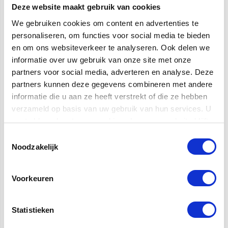
KORTING
KORTING
-13%
-13%
KORTING
KORTING
-5%
-5%
Deze website maakt gebruik van cookies
We gebruiken cookies om content en advertenties te
personaliseren, om functies voor social media te bieden
en om ons websiteverkeer te analyseren. Ook delen we
informatie over uw gebruik van onze site met onze
partners voor social media, adverteren en analyse. Deze
partners kunnen deze gegevens combineren met andere
informatie die u aan ze heeft verstrekt of die ze hebben
Yamaha U300SX Silent
Yamaha YU30SB Silent
Piano | Bouwjaar 1996
Piano | Bouwjaar 2002
verzameld op basis van uw gebruik van hun services. U
gaat akkoord met onze cookies als u onze website blijft
gebruiken.
Klassieke piano kopen? Deze
Yamaha silent piano kopen?
Toestemmingsselectie
Yamaha U300SX piano
De YU30SB is met zijn volle
Noodzakelijk
beschikt over een Yamaha
toon en helder boventonen
silent systeem. Hiermee kun je
simpelweg geweldig. Dit
ongestoord met koptelefoon
exemplaar komt uit 2002
én akoestisch piano spelen.
(serienummer: 5977596)
Voorkeuren
Dit exemplaar komt uit 1996
(serienummer: 5476761).
Snelle levering
Statistieken
€ 9.450,-
Snelle levering
9.950,-