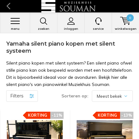
0
menu
zoeken
inloggen
service
winkelwagen
Yamaha silent piano kopen met silent
systeem
Silent piano kopen met silent systeem? Een silent piano ofwel
stille piano kan ook bespeeld worden met een hoofdtelefoon.
Dit is bijvoorbeeld ideaal voor de avonduren. Bekijk hier alle
silent piano's van pianowinkel Muziekhuis Souman.
Filters
Sorteren op:
KORTING
KORTING
-11%
-11%
KORTING
KORTING
-13%
-13%