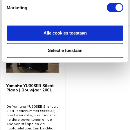
€ 6.950,-
7.950,-
Marketing
Alle cookies toestaan
KORTING
KORTING
-10%
-10%
Selectie toestaan
Yamaha YU30SEB Silent
Piano | Bouwjaar 2001
De Yamaha YU30SEB Silent uit
2001 (serienummer 5966932)
biedt een volle, rijke toon met
heldere boventonen en de
luxe van stil spelen via
hoofdtelefoon. Een krachtig,