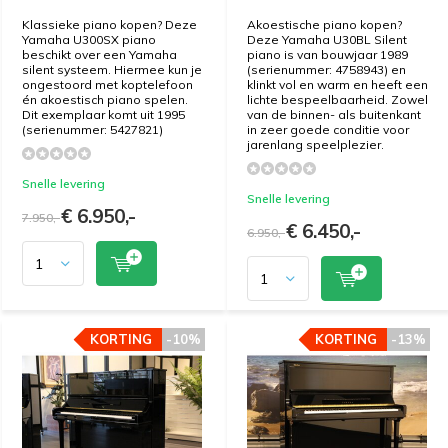
Klassieke piano kopen? Deze
Akoestische piano kopen?
Yamaha U300SX piano
Deze Yamaha U30BL Silent
beschikt over een Yamaha
piano is van bouwjaar 1989
silent systeem. Hiermee kun je
(serienummer: 4758943) en
ongestoord met koptelefoon
klinkt vol en warm en heeft een
én akoestisch piano spelen.
lichte bespeelbaarheid. Zowel
Dit exemplaar komt uit 1995
van de binnen- als buitenkant
(serienummer: 5427821)
in zeer goede conditie voor
jarenlang speelplezier.
Snelle levering
Snelle levering
€ 6.950,-
7.950,-
€ 6.450,-
6.950,-
KORTING
KORTING
-10%
-10%
KORTING
KORTING
-13%
-13%