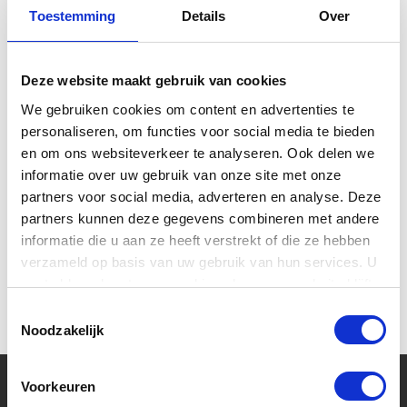
Toestemming
Details
Over
Bekijk hier alle akoestische gitaren van het merk
Guild
zoals de Guild OM-240E, Guild F-2512E en de
Guild M-240E gitaar. Ook verkrijgbaar als 12 snarige
gitaar. Het Amerikaanse gitaarmerk Guild bouwt al
Deze website maakt gebruik van cookies
sinds 1953 gitaren. Vakmanschap en kwaliteit staat bij
We gebruiken cookies om content en advertenties te
dit merk op de 1e plaats. Vele legendarische namen in
personaliseren, om functies voor social media te bieden
de muziekwereld hebben gespeeld op een Guild gitaar.
en om ons websiteverkeer te analyseren. Ook delen we
De Guild Westerly Collection is een nieuwe serie gitaren
informatie over uw gebruik van onze site met onze
van dit gitaarmerk. Deze volledig massieve
akoestische
partners voor social media, adverteren en analyse. Deze
gitaren
gaan terug naar het begin in de geschiedenis
partners kunnen deze gegevens combineren met andere
van Guild. De hoge kwaliteit en uitzonderlijk
informatie die u aan ze heeft verstrekt of die ze hebben
vakmanschap van deze gitaarbouwer hoor je terug in
verzameld op basis van uw gebruik van hun services. U
deze speciale gitaar collectie!
gaat akkoord met onze cookies als u onze website blijft
gebruiken.
Toestemmingsselectie
Noodzakelijk
Voorkeuren
Uw muziekwinkel sinds 45 jaar