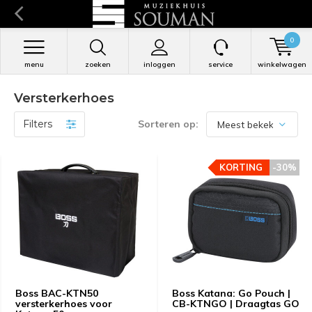
0
menu
zoeken
inloggen
service
winkelwagen
Versterkerhoes
Filters
Sorteren op:
KORTING
KORTING
-30%
-30%
Boss BAC-KTN50
Boss Katana: Go Pouch |
versterkerhoes voor
CB-KTNGO | Draagtas GO