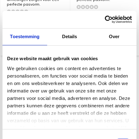
perfecte pasvorm.
Snelle levering
Snelle levering
€ 46,-
€ 39,-
Toestemming
Details
Over
Deze website maakt gebruik van cookies
We gebruiken cookies om content en advertenties te
personaliseren, om functies voor social media te bieden
en om ons websiteverkeer te analyseren. Ook delen we
informatie over uw gebruik van onze site met onze
partners voor social media, adverteren en analyse. Deze
partners kunnen deze gegevens combineren met andere
informatie die u aan ze heeft verstrekt of die ze hebben
verzameld op basis van uw gebruik van hun services. U
Boss BAC-KTNART
Roland RAC-JC22 Jazz
versterkerhoes voor
Chorus Amp Cover
gaat akkoord met onze cookies als u onze website blijft
Katana Artist
gebruiken.
Toestemmingsselectie