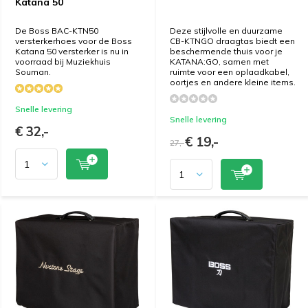
Katana 50
De Boss BAC-KTN50
Deze stijlvolle en duurzame
versterkerhoes voor de Boss
CB-KTNGO draagtas biedt een
Katana 50 versterker is nu in
beschermende thuis voor je
voorraad bij Muziekhuis
KATANA:GO, samen met
Souman.
ruimte voor een oplaadkabel,
oortjes en andere kleine items.
Snelle levering
Snelle levering
€ 32,-
€ 19,-
27,-