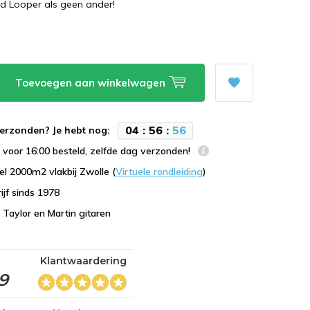
ed Looper als geen ander!
Toevoegen aan winkelwagen
0
4
:
5
6
:
5
5
erzonden? Je hebt nog:
voor 16:00 besteld, zelfde dag verzonden!
l 2000m2 vlakbij Zwolle (
Virtuele rondleiding
)
ijf sinds 1978
n Taylor en Martin gitaren
Klantwaardering
,9