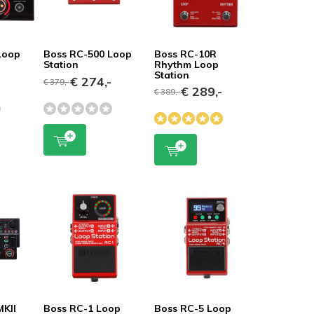
Loop
Boss RC-500 Loop
Boss RC-10R
Station
Rhythm Loop
Station
-
€ 274,-
€ 379,-
€ 289,-
€ 389,-
MKII
Boss RC-1 Loop
Boss RC-5 Loop