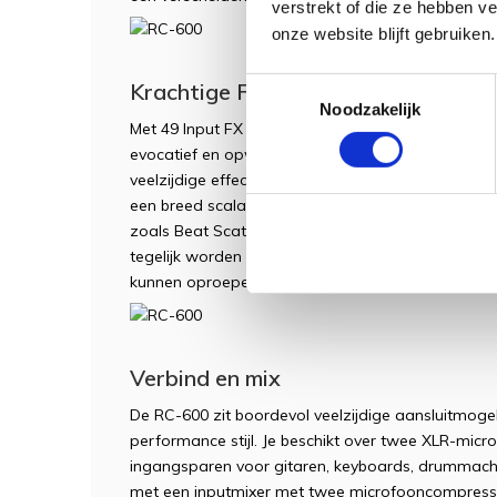
verstrekt of die ze hebben v
onze website blijft gebruiken.
Toestemmingsselectie
Krachtige FX voor geïnspireerde p
Noodzakelijk
Met 49 Input FX en 53 Track FX om uit te kiezen, z
evocatief en opwindend zijn. Er is een wereld aan 
veelzijdige effecten uit de uitgebreide BOSS-bibli
een breed scala aan krachtige vocal FX. De Track F
zoals Beat Scatter, Vinyl Flick en andere. Er kunn
tegelijk worden gebruikt, en je kunt banken van vie
kunnen oproepen, samen met een toggle- of momen
Verbind en mix
De RC-600 zit boordevol veelzijdige aansluitmogeli
performance stijl. Je beschikt over twee XLR-mi
ingangsparen voor gitaren, keyboards, drummach
met een inputmixer met twee microfooncompressor