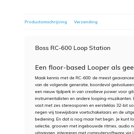
Productomschrijving
Verzending
Boss RC-600 Loop Station
Een floor-based Looper als ge
Maak kennis met de RC-600: de meest geavanceer
van de volgende generatie, boordevol geëvolueerd
een nieuw tijdperk in van creatieve power voor gita
instrumentalisten en andere looping-muzikanten.
vast met zes stereosporen en eersteklas 32-bit so
negen vrij toewijsbare voetschakelaars en de uit
bediening. En dat is nog maar het begin. Je kunt
selectie, grooven met ingebouwde ritmes, audio n
uitgangen, integreren met computersoftware via 