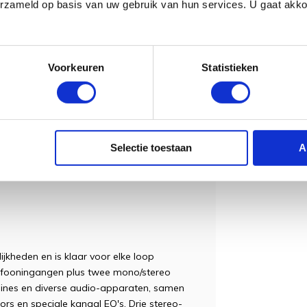
erzameld op basis van uw gebruik van hun services. U gaat akk
erformances
Voorkeuren
Statistieken
ullen je RC-600-performances altijd
klankkleuren beschikbaar, inclusief
otheek, een gitaar-naar-bas simulator, en
X omvatten ook coole effecten in DJ-stijl,
en maximaal vier Input FX en Track FX
Selectie toestaan
A
r in elke sectie opslaan om ze snel te
tary-knopinstellingen voor elk type.
jkheden en is klaar voor elke loop
crofooningangen plus twee mono/stereo
ines en diverse audio-apparaten, samen
s en speciale kanaal EQ's. Drie stereo-