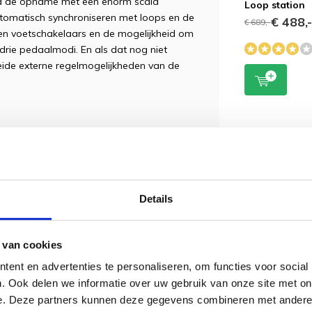
na de opname met een enorm scala
Loop station
utomatisch synchroniseren met loops en de
€ 488,
€ 689,-
n voetschakelaars en de mogelijkheid om
drie pedaalmodi. En als dat nog niet
eide externe regelmogelijkheden van de
e looper zo kunt configureren dat hij
oetschakelaars en pedaalmodi zijn
arameters, waaronder track-operaties,
Details
. In sommige gevallen kun je één enkele
 te activeren door ze in te drukken, vast
 van cookies
zijn ook beschikbaar voor het aansluiten
eft zijn eigen specifieke set parameters.
ent en advertenties te personaliseren, om functies voor social
ontrols in te stellen voor hardware- en
. Ook delen we informatie over uw gebruik van onze site met on
ties kun je realtime feedback krijgen over
e. Deze partners kunnen deze gegevens combineren met andere i