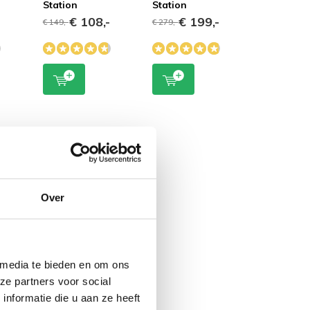
Station
Station
-
€ 108,-
€ 199,-
€ 149,-
€ 279,-
Over
 media te bieden en om ons
ze partners voor social
nformatie die u aan ze heeft