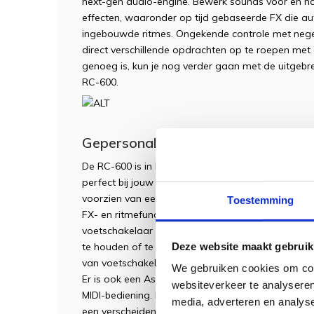
next-gen audio-engine. Bewerk sounds voor en 
effecten, waaronder op tijd gebaseerde FX die a
ingebouwde ritmes. Ongekende controle met nege
direct verschillende opdrachten op te roepen met 
genoeg is, kun je nog verder gaan met de uitgebr
RC-600.
Gepersonaliseerde bediening
De RC-600 is in hoge mate aanpasbaar, zodat je d
perfect bij jouw persoonlijke workflow past. De v
voorzien van een groot aantal toewijsbare CTL-p
Toestemming
FX- en ritmefuncties, tap-tempo en nog veel meer
voetschakelaar gebruiken om verschillende functies
Deze website maakt gebruik
te houden of te dubbelklikken. Twee control jacks 
van voetschakelaars of expressiepedalen, en elk he
We gebruiken cookies om cont
Er is ook een Assign-functie om 16 verschillende c
websiteverkeer te analyseren
MIDI-bediening. En met zeven top-level schermvaria
media, adverteren en analys
een verscheidenheid aan huidige bewerkingen.