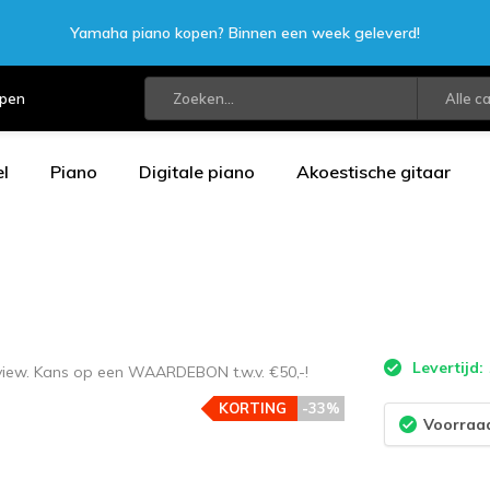
Yamaha piano kopen? Binnen een week geleverd!
open
Alle c
l
Piano
Digitale piano
Akoestische gitaar
Levertijd:
eview. Kans op een WAARDEBON t.w.v. €50,-!
KORTING
-33%
Voorraad