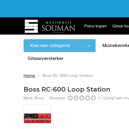
Piano kopen
Gitaar k
Kies een categorie
Muziekwinke
Gitaarversterker
Home
Boss RC-600 Loop Station
Boss RC-600 Loop Station
Merk:
Boss
Reviews:
Schrijf een r
(0)