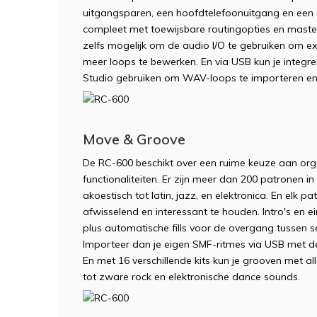
uitgangsparen, een hoofdtelefoonuitgang en een 
compleet met toewijsbare routingopties en master
zelfs mogelijk om de audio I/O te gebruiken om ex
meer loops te bewerken. En via USB kun je inte
Studio gebruiken om WAV-loops te importeren en
Move & Groove
De RC-600 beschikt over een ruime keuze aan org
functionaliteiten. Er zijn meer dan 200 patronen in 
akoestisch tot latin, jazz, en elektronica. En elk pa
afwisselend en interessant te houden. Intro's en e
plus automatische fills voor de overgang tussen se
Importeer dan je eigen SMF-ritmes via USB met d
En met 16 verschillende kits kun je grooven met all
tot zware rock en elektronische dance sounds.