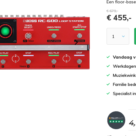
Een floor-bas
€ 679,-
€ 455,-
Vandaag v
Werkdagen 
Muziekwinke
Familie bedr
Specialist i
4