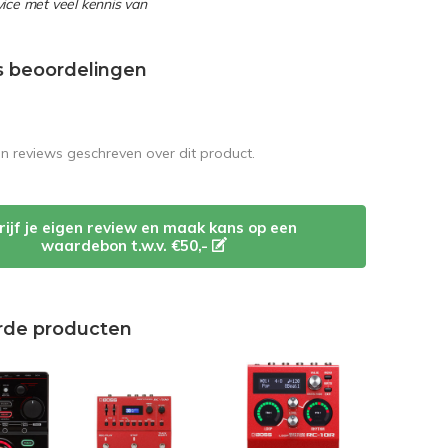
ice met veel kennis van
s beoordelingen
en reviews geschreven over dit product.
rijf je eigen review en maak kans op een
waardebon t.w.v. €50,-
rde producten