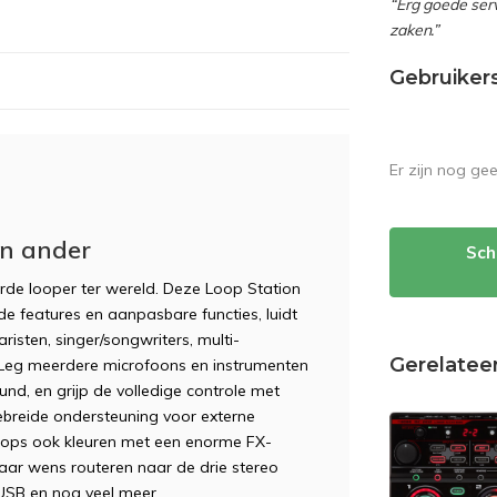
“Erg goede serv
zaken.”
Gebruiker
Er zijn nog ge
en ander
Sch
de looper ter wereld. Deze Loop Station
e features en aanpasbare functies, luidt
risten, singer/songwriters, multi-
Gerelatee
 Leg meerdere microfoons en instrumenten
und, en grijp de volledige controle met
gebreide ondersteuning voor externe
 loops ook kleuren met een enorme FX-
aar wens routeren naar de drie stereo
USB en nog veel meer.