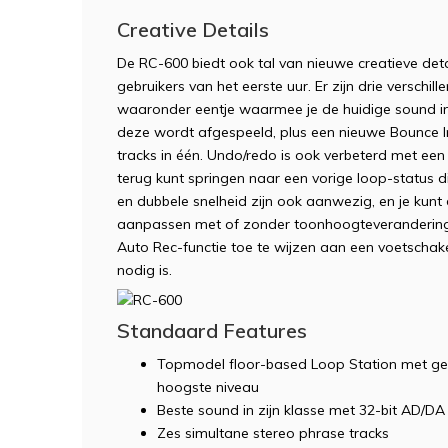
Creative Details
De RC-600 biedt ook tal van nieuwe creatieve deta
gebruikers van het eerste uur. Er zijn drie verschi
waaronder eentje waarmee je de huidige sound in 
deze wordt afgespeeld, plus een nieuwe Bounce 
tracks in één. Undo/redo is ook verbeterd met een
terug kunt springen naar een vorige loop-status d
en dubbele snelheid zijn ook aanwezig, en je kun
aanpassen met of zonder toonhoogteverandering.
Auto Rec-functie toe te wijzen aan een voetschake
nodig is.
Standaard Features
Topmodel floor-based Loop Station met geluid
hoogste niveau
Beste sound in zijn klasse met 32-bit AD/DA 
Zes simultane stereo phrase tracks