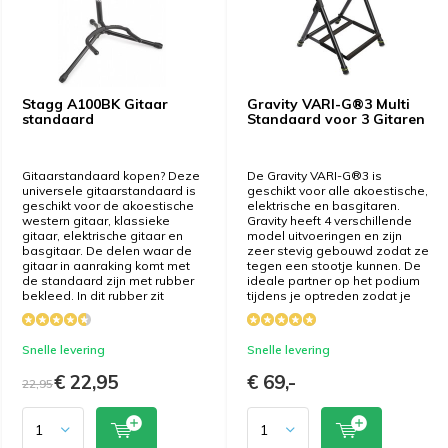
Stagg A100BK Gitaar
Gravity VARI-G®3 Multi
standaard
Standaard voor 3 Gitaren
Gitaarstandaard kopen? Deze
De Gravity VARI-G®3 is
universele gitaarstandaard is
geschikt voor alle akoestische,
geschikt voor de akoestische
elektrische en basgitaren.
western gitaar, klassieke
Gravity heeft 4 verschillende
gitaar, elektrische gitaar en
model uitvoeringen en zijn
basgitaar. De delen waar de
zeer stevig gebouwd zodat ze
gitaar in aanraking komt met
tegen een stootje kunnen. De
de standaard zijn met rubber
ideale partner op het podium
bekleed. In dit rubber zit
tijdens je optreden zodat je
Snelle levering
Snelle levering
€ 22,95
€ 69,-
22,95