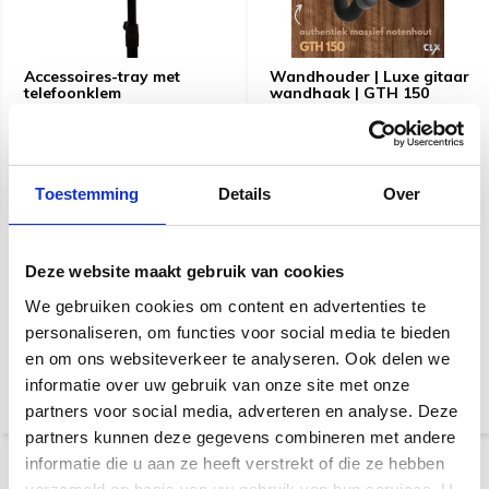
Accessoires-tray met
Wandhouder | Luxe gitaar
telefoonklem
wandhaak | GTH 150
Ideaal voor tijdens het
Een luxe wandhaak die
optreden of repeteren! Een
geschikt is voor elke vorm
flesje water, capo, plectrums,
(bas)gitaar, ukelele of banjo.
Toestemming
Details
Over
noem maar op. Je kunt het
Een houder van massief
allemaal gemakkelijk voor je
notenhout en een siliconen
neerleggen op de accessoires
wandhaak.
tray. Alles binnen handbereik.
Deze website maakt gebruik van cookies
Snelle levering
We gebruiken cookies om content en advertenties te
Klik voor verzendinformatie
€ 14,95
personaliseren, om functies voor social media te bieden
€ 14,90
en om ons websiteverkeer te analyseren. Ook delen we
informatie over uw gebruik van onze site met onze
Niet op voorraad
partners voor social media, adverteren en analyse. Deze
partners kunnen deze gegevens combineren met andere
informatie die u aan ze heeft verstrekt of die ze hebben