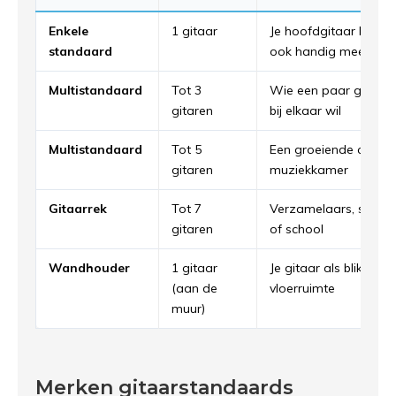
Enkele
1 gitaar
Je hoofdgitaar binnen
standaard
ook handig mee te 
Multistandaard
Tot 3
Wie een paar gitaren 
gitaren
bij elkaar wil
Multistandaard
Tot 5
Een groeiende collect
gitaren
muziekkamer
Gitaarrek
Tot 7
Verzamelaars, studio'
gitaren
of school
Wandhouder
1 gitaar
Je gitaar als blikvang
(aan de
vloerruimte
muur)
Merken gitaarstandaards