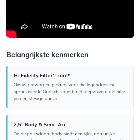
Belangrijkste kenmerken
Hi-Fidelity Filter'Tron™
Nieuw ontworpen pickups voor die legendarische,
sprankelende Gretsch-sound met loepzuivere definitie
en een stevige punch.
2,5” Body & Semi-Arc
De diepe esdoorn body biedt een rijke, natuurlijke