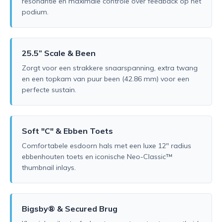
resonantie en maximale controle over feedback op het
podium.
25.5” Scale & Been
Zorgt voor een strakkere snaarspanning, extra twang
en een topkam van puur been (42.86 mm) voor een
perfecte sustain.
Soft "C" & Ebben Toets
Comfortabele esdoorn hals met een luxe 12" radius
ebbenhouten toets en iconische Neo-Classic™
thumbnail inlays.
Bigsby® & Secured Brug