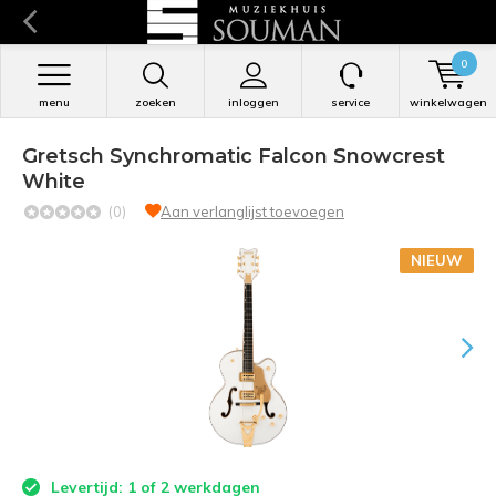
0
menu
zoeken
inloggen
service
winkelwagen
Gretsch Synchromatic Falcon Snowcrest
White
(0)
Aan verlanglijst toevoegen
NIEUW
Levertijd: 1 of 2 werkdagen