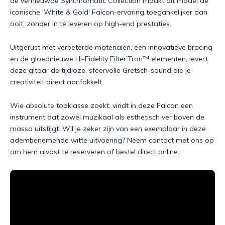
de vernieuwde Synchromatic Collection maakt dit model de
iconische 'White & Gold' Falcon-ervaring toegankelijker dan
ooit, zonder in te leveren op high-end prestaties.
Uitgerust met verbeterde materialen, een innovatieve bracing
en de gloednieuwe Hi-Fidelity Filter’Tron™ elementen, levert
deze gitaar de tijdloze, sfeervolle Gretsch-sound die je
creativiteit direct aanfakkelt.
Wie absolute topklasse zoekt, vindt in deze Falcon een
instrument dat zowel muzikaal als esthetisch ver boven de
massa uitstijgt. Wil je zeker zijn van een exemplaar in deze
adembenemende witte uitvoering? Neem contact met ons op
om hem alvast te reserveren of bestel direct online.