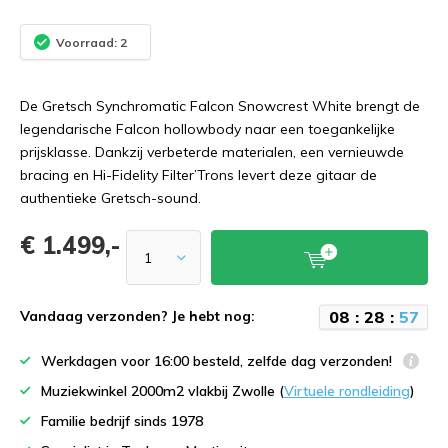
Voorraad: 2
De Gretsch Synchromatic Falcon Snowcrest White brengt de
legendarische Falcon hollowbody naar een toegankelijke
prijsklasse. Dankzij verbeterde materialen, een vernieuwde
bracing en Hi-Fidelity Filter’Trons levert deze gitaar de
authentieke Gretsch-sound.
€ 1.499,-
0
8
:
2
8
:
5
7
Vandaag verzonden? Je hebt nog:
Werkdagen voor 16:00 besteld, zelfde dag verzonden!
Muziekwinkel 2000m2 vlakbij Zwolle (
Virtuele rondleiding
)
Familie bedrijf sinds 1978