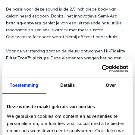
De basis voor deze sound is de 2,5 inch diepe body van
gelamineerd esdoorn. Dankzij het innovatieve
Semi-Arc
bracing-ontwerp
geniet je van een uitstekende natuurlijke
resonantie en een snelle attack met meer sustain.
Ongewenste feedback wordt hierbij effectief onderdrukt.
Voor de versterking zorgen de nieuw ontworpen
Hi-Fidelity
Filter'Tron™ pickups
. Deze elementen vangen het houten
karakter van de hollowbody perfect op en vertalen dit in een
krachtige punch met een loepzuivere definitie.
Toestemming
Details
Over
De bespeelbaarheid is modern en uiterst comfortabel. De
esdoorn hals heeft een soepel
Soft "C"-profiel
en is
gekoppeld aan een luxe, 12" radius ebbenhouten toets met
pearloid Neo-Classic™ thumbnail inlays. De topkam van puur
Deze website maakt gebruik van cookies
been zorgt voor een superieure toonoverdracht.
We gebruiken cookies om content en advertenties te
personaliseren, om functies voor social media te bieden
en om ons websiteverkeer te analyseren. Ook delen we
Design en Bouwkwaliteit