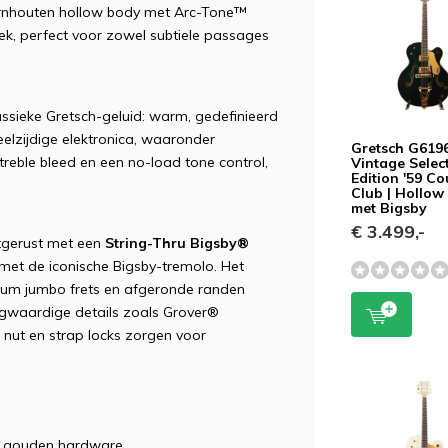
doornhouten hollow body met Arc-Tone™
ek, perfect voor zowel subtiele passages
assieke Gretsch-geluid: warm, gedefinieerd
elzijdige elektronica, waaronder
Gretsch G619
reble bleed en een no-load tone control,
Vintage Selec
Edition '59 Co
Club | Hollow
met Bigsby
€ 3.499,-
itgerust met een
String-Thru Bigsby®
t met de iconische Bigsby-tremolo. Het
ium jumbo frets en afgeronde randen
ogwaardige details zoals Grover®
nut en strap locks zorgen voor
et gouden hardware