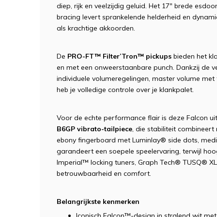
diep, rijk en veelzijdig geluid. Het 17" brede es
bracing levert sprankelende helderheid en dynami
als krachtige akkoorden.
De
PRO-FT™ Filter’Tron™ pickups
bieden het kl
en met een onweerstaanbare punch. Dankzij de ve
individuele volumeregelingen, master volume met t
heb je volledige controle over je klankpalet.
Voor de echte performance flair is deze Falcon u
B6GP vibrato-tailpiece
, die stabiliteit combineer
ebony fingerboard met Luminlay® side dots, med
garandeert een soepele speelervaring, terwijl ho
Imperial™ locking tuners, Graph Tech® TUSQ® XL 
betrouwbaarheid en comfort.
Belangrijkste kenmerken
Iconisch Falcon™-design in stralend wit m