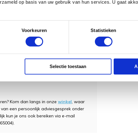
erzameld op basis van uw gebruik van hun services. U gaat akk
Voorkeuren
Statistieken
sief:
g tot 6 maanden na aankoopdatum)
Selectie toestaan
A
oberen? Kom dan langs in onze
winkel
, waar
t van een persoonlijk adviesgesprek onder
lijk kun je ons ook bereiken via e-mail
65004).