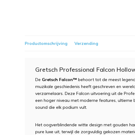
Productomschrijving
Verzending
Gretsch Professional Falcon Holl
De
Gretsch Falcon™
behoort tot de meest legendar
muzikale geschiedenis heeft geschreven en wereldwi
verzamelaars. Deze Falcon uitvoering uit de Profes
een hoger niveau met moderne features, ultieme
sound die elk podium vult.
Het oogverblindende witte design met gouden har
pure luxe uit, terwijl de zorgvuldig gekozen mat