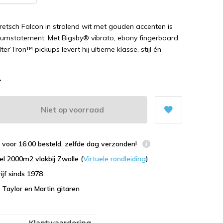
retsch Falcon in stralend wit met gouden accenten is
umstatement. Met Bigsby® vibrato, ebony fingerboard
lter’Tron™ pickups levert hij ultieme klasse, stijl én
-
Niet op voorraad
voor 16:00 besteld, zelfde dag verzonden!
l 2000m2 vlakbij Zwolle (
Virtuele rondleiding
)
ijf sinds 1978
n Taylor en Martin gitaren