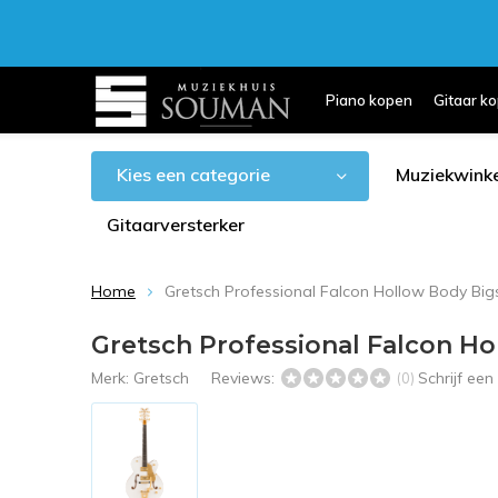
Piano kopen
Gitaar k
Kies een categorie
Muziekwinke
Gitaarversterker
Home
Gretsch Professional Falcon Hollow Body Bi
Gretsch Professional Falcon H
Merk:
Gretsch
Reviews:
Schrijf ee
(0)