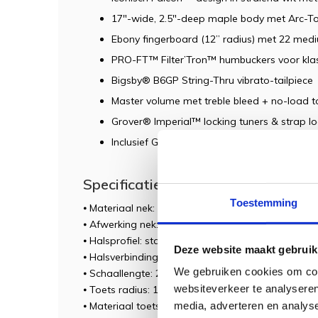
17"-wide, 2.5"-deep maple body met Arc-T
Ebony fingerboard (12” radius) met 22 med
PRO-FT™ Filter’Tron™ humbuckers voor klas
Bigsby® B6GP String-Thru vibrato-tailpiece
Master volume met treble bleed + no-load t
Grover® Imperial™ locking tuners & strap lo
Inclusief Gretsch® 17" deluxe hardshell case
Specificaties
Toestemming
⦁ Materiaal nek: Esdoorn (maple)
⦁ Afwerking nek: Glanzend (gloss)
⦁ Halsprofiel: standaard U-vorm
Deze website maakt gebruik
⦁ Halsverbinding: Gold sparkle
We gebruiken cookies om cont
⦁ Schaallengte: 25.5" (64,8 cm)
websiteverkeer te analyseren
⦁ Toets radius: 12" (305 mm)
media, adverteren en analys
⦁ Materiaal toetsen: ebbenhout