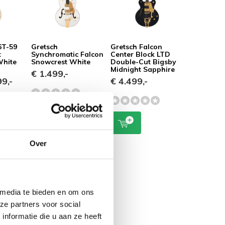
6T-59
Gretsch
Gretsch Falcon
t
Synchromatic Falcon
Center Block LTD
White
Snowcrest White
Double-Cut Bigsby
Midnight Sapphire
€ 1.499,-
9,-
€ 4.499,-
Over
 media te bieden en om ons
ze partners voor social
nformatie die u aan ze heeft