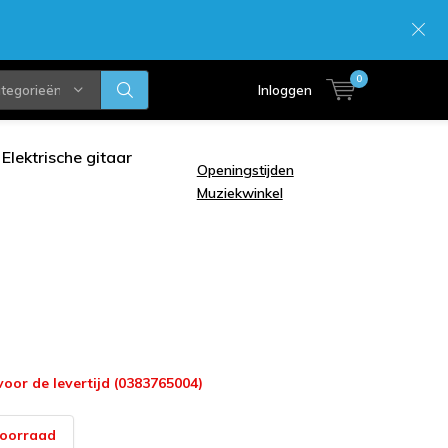
0
ategorieën
Inloggen
Elektrische gitaar
Openingstijden
Muziekwinkel
voor de levertijd (0383765004)
voorraad