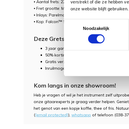
⦁ Aantal frets: 22
verstrekt of die ze hebben v
⦁ Fret grootte: Medium Jumbo
onze website blijft gebruiken.
⦁ Inlays: Parelmoer Neo-Classic™ Thumbnail
⦁ Kop: Falcon™ Style
Toestemmingsselectie
Noodzakelijk
Deze Gretsch wordt geleverd inclu
3 jaar garantie
50% korting op eerste servicebeurt (geldi
Gratis verzending
Inruilmogelijkheid
Kom langs in onze showroom!
Heb je vragen of wil je het instrument zelf uitpr
onze gitaarexperts je graag verder helpen. Genie
het genot van een kopje koffie, thee of fris. Natuur
(
[email protected]
),
whatsapp
of telefoon (038-37