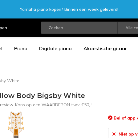
Yamaha piano kopen? Binnen een week geleverd!
open
Alle c
l
Piano
Digitale piano
Akoestische gitaar
gsby White
ollow Body Bigsby White
n review. Kans op een WAARDEBON t.w.v. €50,-!
Bel of app 
Niet op 