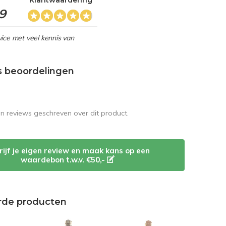
Klantwaardering
,9
ice met veel kennis van
s beoordelingen
en reviews geschreven over dit product.
rijf je eigen review en maak kans op een
waardebon t.w.v. €50,-
rde producten