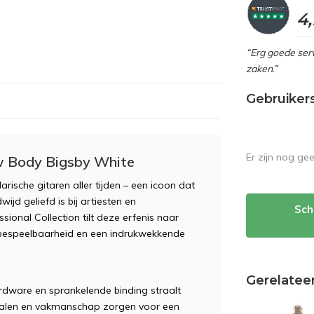
4
“Erg goede serv
zaken.”
Gebruiker
Er zijn nog ge
ow Body Bigsby White
ische gitaren aller tijden – een icoon dat
jd geliefd is bij artiesten en
Sch
sional Collection tilt deze erfenis naar
 bespeelbaarheid en een indrukwekkende
Gerelatee
dware en sprankelende binding straalt
erialen en vakmanschap zorgen voor een