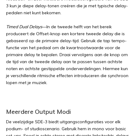
3 kun je diepe delay-tonen creëren die je met typische delay-
pedalen niet kunt bekomen.
Timed Dual Delays
—In de tweede helft van het bereik
produceert de Offset-knop een kortere tweede delay die is
gebaseerd op de primaire delay-tijd. Gebruik de tap tempo-
functie van het pedaal om de kwartnootwaarde voor de
primaire delay te bepalen. Draai vervolgens aan de knop om
de tijd van de tweede delay aan te passen tussen achtste
noten en achtste gestippelde onderverdelingen. Hiermee kun
je verschillende ritmische effecten introduceren die synchroon
lopen met je muziek.
Meerdere Output Modi
De veelzijdige SDE-3 biedt uitgangsconfiguraties voor elk
podium- of studioscenario. Gebruik hem in mono voor basic
set-ups. Speel in echte stereo met discrete links/rechts-delays