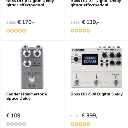
Boss DD-8 Digital Delay
Boss DD-3T Digital Delay
gitaar effectpedaal
gitaar effectpedaal
€ 170,-
€ 139,-
€ 229,-
€ 189,-
Fender Hammertone
Boss DD-500 Digital Delay
Space Delay
€ 109,-
€ 399,-
€ 549,-