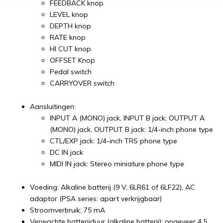
FEEDBACK knop
LEVEL knop
DEPTH knop
RATE knop
HI CUT knop
OFFSET Knop
Pedal switch
CARRYOVER switch
Aansluitingen:
INPUT A (MONO) jack, INPUT B jack, OUTPUT A
(MONO) jack, OUTPUT B jack: 1/4-inch phone type
CTL/EXP jack: 1/4-inch TRS phone type
DC IN jack
MIDI IN jack: Stereo miniature phone type
Voeding: Alkaline batterij (9 V, 6LR61 of 6LF22), AC
adaptor (PSA series: apart verkrijgbaar)
Stroomverbruik: 75 mA
Verwachte batterijduur (alkaline batterij): ongeveer 4,5