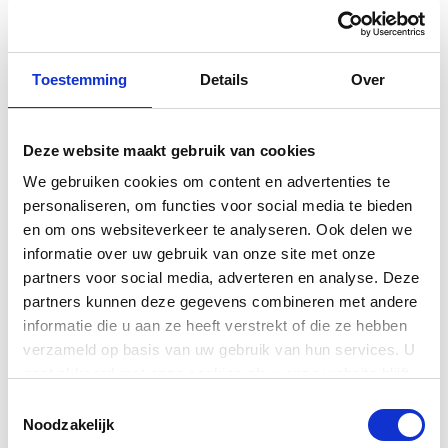
essentiële accessoires onmisbaar.
Instrumentkabels
van hoge
kwaliteit zorgen voor een heldere, storingsvrije
signaaloverdracht tussen je gitaar en pedaal of pedaal en
Toestemming
Details
Over
versterker.
Patchkabels
zijn ideaal voor het verbinden van
meerdere pedalen op je pedalboard zonder ruis of
signaalverlies. Tenslotte biedt een stevig
pedalboard
een
georganiseerde en veilige opstelling voor al je pedalen, met
Deze website maakt gebruik van cookies
gemakkelijke toegang en bescherming tijdens transport.
We gebruiken cookies om content en advertenties te
personaliseren, om functies voor social media te bieden
en om ons websiteverkeer te analyseren. Ook delen we
informatie over uw gebruik van onze site met onze
Let op: De SDE-3 wordt standaard geleverd met batterijen,
partners voor social media, adverteren en analyse. Deze
maar zonder stroomadapter! Deze kun je er uiteraard wel bij
partners kunnen deze gegevens combineren met andere
bestellen. De bijbehorende adapter is de
Boss PSA-230S
.
informatie die u aan ze heeft verstrekt of die ze hebben
verzameld op basis van uw gebruik van hun services. U
gaat akkoord met onze cookies als u onze website blijft
gebruiken.
Toestemmingsselectie
Specificaties
Noodzakelijk
Sample Rate: 48 kHz