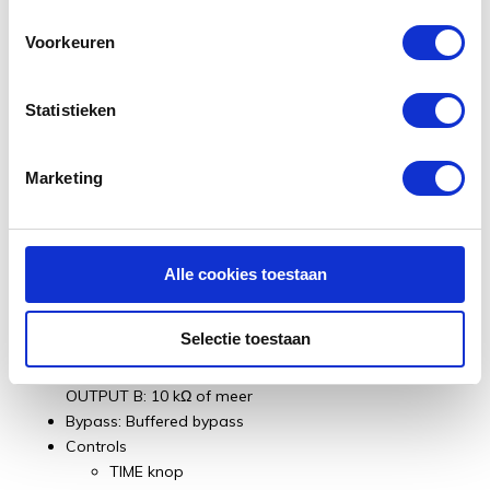
AD Conversie: 24 bits + AF methode (Adaptive Focus
Voorkeuren
method)
DA Conversie: 32 bits
Nominaal Input Level: INPUT A (MONO), INPUT B: -20
Statistieken
dBu
Maximaal Input Level: INPUT A (MONO), INPUT B: +7
dBu
Marketing
Input Impedantie: INPUT A (MONO), INPUT B: 1 MΩ
Nominaal Output Level: OUTPUT A (MONO), OUTPUT B:
-20 dBu
Maximaal Output Level: OUTPUT A (MONO), OUTPUT B:
Alle cookies toestaan
+7 dBu
Output Impedantie: OUTPUT A (MONO), OUTPUT B: 1
Selectie toestaan
kΩ
Aanbevolen belastingsimpedantie: OUTPUT A (MONO),
OUTPUT B: 10 kΩ of meer
Bypass: Buffered bypass
Controls
TIME knop