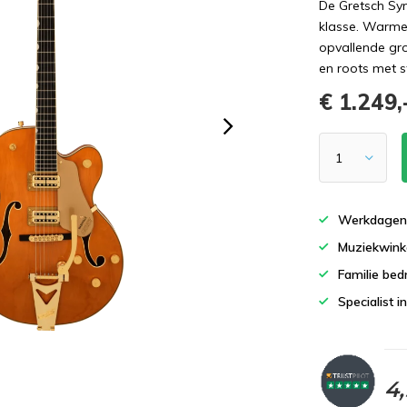
De Gretsch Syn
klasse. Warme
opvallende gro
en roots met sti
€ 1.249,
Werkdagen 
Muziekwinke
Familie bedr
Specialist i
4