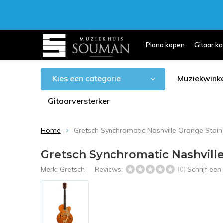
Piano kopen
Gitaar k
Kies een categorie
Muziekwinke
Gitaarversterker
Home
Gretsch Synchromatic Nashville Orange Stain
Gretsch Synchromatic Nashville
Merk:
Gretsch
Reviews:
Schrijf ee
(0)