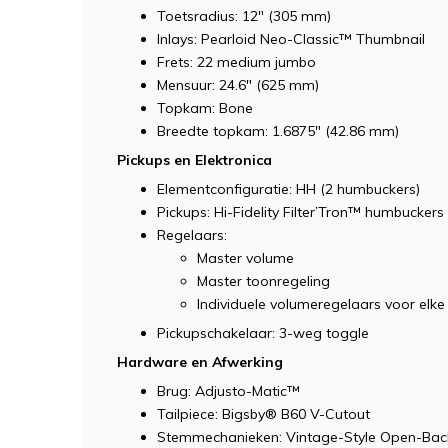
Toetsradius: 12" (305 mm)
Inlays: Pearloid Neo-Classic™ Thumbnail
Frets: 22 medium jumbo
Mensuur: 24.6" (625 mm)
Topkam: Bone
Breedte topkam: 1.6875" (42.86 mm)
Pickups en Elektronica
Elementconfiguratie: HH (2 humbuckers)
Pickups: Hi-Fidelity Filter’Tron™ humbuckers 
Regelaars:
Master volume
Master toonregeling
Individuele volumeregelaars voor elke
Pickupschakelaar: 3-weg toggle
Hardware en Afwerking
Brug: Adjusto-Matic™
Tailpiece: Bigsby® B60 V-Cutout
Stemmechanieken: Vintage-Style Open-Bac