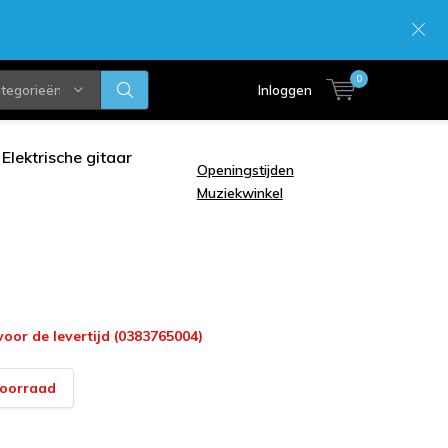
0
ategorieën
Inloggen
Elektrische gitaar
Openingstijden
Muziekwinkel
voor de levertijd (0383765004)
voorraad