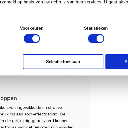
erzameld op basis van uw gebruik van hun services. U gaat akk
aakt het met zijn brede waaier
nlijke sound te creëren. Tal van
aande van overdrives en distortions tot
Voorkeuren
Statistieken
en veel meer. De baanbrekende Multi
 komt tot zijn recht bij de unieke,
ieke klankmogelijkheden van Overtone. Er
 zoals Crunch en Metal, plus een AC-
ktrische gitaar. Het ingebouwde
me met je voet te regelen en
Selectie toestaan
A
ft en Freeze. Het is eveneens mogelijk om
elay oscillation en meer; voor het creëren
knoppen
maken van ingewikkelde en stroeve
ruik als een solo-effectpedaal. De
n die gelijktijdig geactiveerd kunnen
fecttypes waaruit gekozen kan worden.