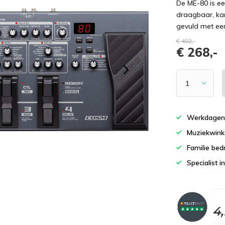
De ME-80 is ee
draagbaar, kan
gevuld met een
€ 402,-
€ 268,-
Werkdagen 
Muziekwinke
Familie bedr
Specialist i
4