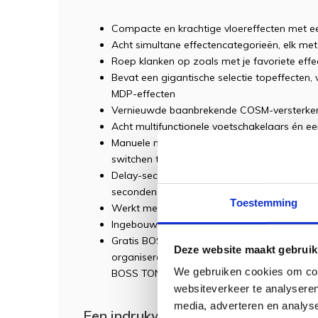
Compacte en krachtige vloereffecten met 
Acht simultane effectencategorieën, elk me
Roep klanken op zoals met je favoriete eff
Bevat een gigantische selectie topeffecten,
MDP-effecten
Vernieuwde baanbrekende COSM-versterker
Acht multifunctionele voetschakelaars én e
Manuele modus voor pedaalachtige aan/ui
switchen tussen complete effectopstellinge
Delay-sectie bevat een Phrase Loop-functi
seconden
Toestemming
Werkt met 6 AA-batterijen of via de optio
Ingebouwde USB-Audio/MIDI-interface
Gratis BOSS TONE STUDIO-software laat je
Deze website maakt gebruik
organiseren op je computer, en gratis patc
We gebruiken cookies om cont
BOSS TONE CENTRAL-website
websiteverkeer te analyseren
media, adverteren en analys
Een indrukwekkende selectie BOSS-