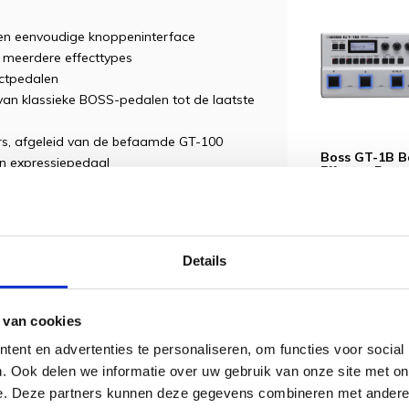
een eenvoudige knoppeninterface
t meerdere effecttypes
ectpedalen
 van klassieke BOSS-pedalen tot de laatste
s, afgeleid van de befaamde GT-100
Boss GT-1B B
en expressiepedaal
Effecten Proce
t-schakeling, Memory-modus om te
Multi-effect p
€ 226,
n
€ 320,-
e met opnamemogelijkheid tot 38
Details
nele PSA-AC-adapter
 jouw effectklanken aanpassen en
 van cookies
hes uitproberen en downloaden via de
ent en advertenties te personaliseren, om functies voor social
. Ook delen we informatie over uw gebruik van onze site met on
e. Deze partners kunnen deze gegevens combineren met andere i
effecten in één pedaal