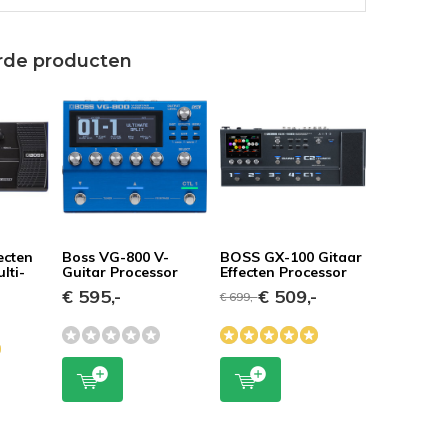
rde producten
ecten
Boss VG-800 V-
BOSS GX-100 Gitaar
lti-
Guitar Processor
Effecten Processor
€ 595,-
€ 509,-
€ 699,-
-