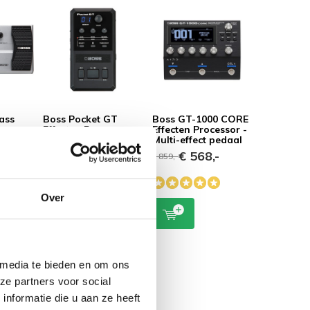
ass
Boss Pocket GT
Boss GT-1000 CORE
ssor -
Effecten Processor -
Effecten Processor -
edaal
demo model
Multi-effect pedaal
-
€ 219,-
€ 568,-
€ 299,-
€ 859,-
Over
 media te bieden en om ons
ze partners voor social
nformatie die u aan ze heeft