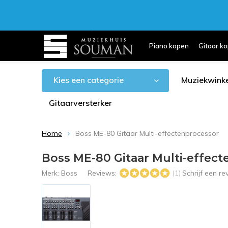
Piano kopen
Gitaar k
Kies een categorie
Muziekwinke
Gitaarversterker
Home
Boss ME-80 Gitaar Multi-effectenprocessor
Boss ME-80 Gitaar Multi-effec
Merk:
Boss
Reviews:
Schrijf een r
(1)