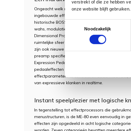
verstrekt of die ze hebben v
Ongeacht welk muziekgenre je speelt: de ME-80 m
onze website blijft gebruiken.
ingebouwde effecten heel eenvoudig om een persoo
historische BOSS-klanken staan ter beschikking, g
Toestemmingsselectie
Noodzakelijk
wahs, modulatie-effecten, pitch shifters, delays 
Dimensional Processing (MDP)-technologie van BOSS
ruimtelijke sfeer van Tera Echo en de karakterist
zijn ook nieuwe COSM-voorversterkers voorhanden
preamp specifiek ontwikkeld voor akoestische/ele
Expression Pedal kan gebruikt worden om het volu
pedaaleffecten aan te sturen als Wah, Octave Shi
effectparameters te controleren zoals mod rate, d
van expressieve klanken in realtime.
Instant speelplezier met logische 
In tegenstelling tot effectprocessors die gebruik
menustructuren, is de ME-80 even eenvoudig in geb
effecten zijn opgedeeld in acht logische categorieë
worden. Zeven categorieën bevatten meerdere ef