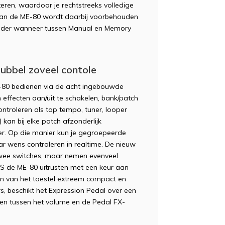
eren, waardoor je rechtstreeks volledige
 van de ME-80 wordt daarbij voorbehouden
eender wanneer tussen Manual en Memory
ubbel zoveel contole
E-80 bedienen via de acht ingebouwde
effecten aan/uit te schakelen, bank/patch
ontroleren als tap tempo, tuner, looper
 kan bij elke patch afzonderlijk
. Op die manier kun je gegroepeerde
ar wens controleren in realtime. De nieuw
twee switches, maar nemen evenveel
SS de ME-80 uitrusten met een keur aan
en van het toestel extreem compact en
, beschikt het Expression Pedal over een
len tussen het volume en de Pedal FX-