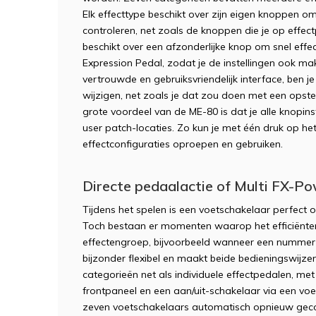
Elk effecttype beschikt over zijn eigen knoppen 
controleren, net zoals de knoppen die je op effec
beschikt over een afzonderlijke knop om snel effec
Expression Pedal, zodat je de instellingen ook mak
vertrouwde en gebruiksvriendelijk interface, ben je
wijzigen, net zoals je dat zou doen met een opstel
grote voordeel van de ME-80 is dat je alle knopins
user patch-locaties. Zo kun je met één druk op h
effectconfiguraties oproepen en gebruiken.
Directe pedaalactie of Multi FX-Powe
Tijdens het spelen is een voetschakelaar perfect 
Toch bestaan er momenten waarop het efficiënter 
effectengroep, bijvoorbeeld wanneer een nummer 
bijzonder flexibel en maakt beide bedieningswijz
categorieën net als individuele effectpedalen, met
frontpaneel en een aan/uit-schakelaar via een v
zeven voetschakelaars automatisch opnieuw geco