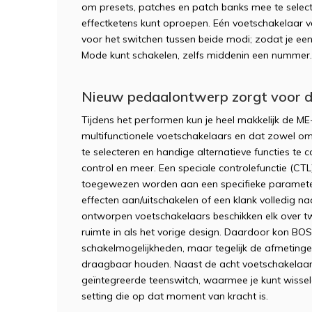
om presets, patches en patch banks mee te select
effectketens kunt oproepen. Eén voetschakelaar
voor het switchen tussen beide modi; zodat je 
Mode kunt schakelen, zelfs middenin een nummer.
Nieuw pedaalontwerp zorgt voor d
Tijdens het performen kun je heel makkelijk de M
multifunctionele voetschakelaars en dat zowel om 
te selecteren en handige alternatieve functies te c
control en meer. Een speciale controlefunctie (CTL)
toegewezen worden aan een specifieke parameter
effecten aan/uitschakelen of een klank volledig na
ontworpen voetschakelaars beschikken elk over 
ruimte in als het vorige design. Daardoor kon BO
schakelmogelijkheden, maar tegelijk de afmeting
draagbaar houden. Naast de acht voetschakelaars
geïntegreerde teenswitch, waarmee je kunt wisse
setting die op dat moment van kracht is.