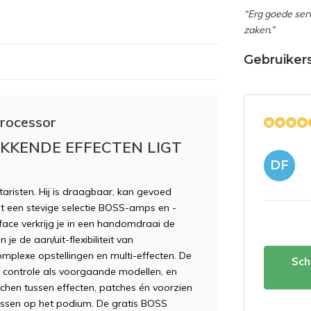
“Erg goede serv
zaken.”
Gebruiker
processor
KENDE EFFECTEN LIGT
DF
aristen. Hij is draagbaar, kan gevoed
et een stevige selectie BOSS-amps en -
rface verkrijg je in een handomdraai de
e de aan/uit-flexibiliteit van
mplexe opstellingen en multi-effecten. De
Sch
 controle als voorgaande modellen, en
itchen tussen effecten, patches én voorzien
assen op het podium. De gratis BOSS