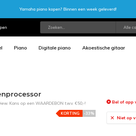
Yamaha piano kopen? Binnen een week geleverd!
open
Alle c
l
Piano
Digitale piano
Akoestische gitaar
tenprocessor
Bel of app 
eview. Kans op een WAARDEBON t.w.v. €50,-!
KORTING
-33%
Niet op 