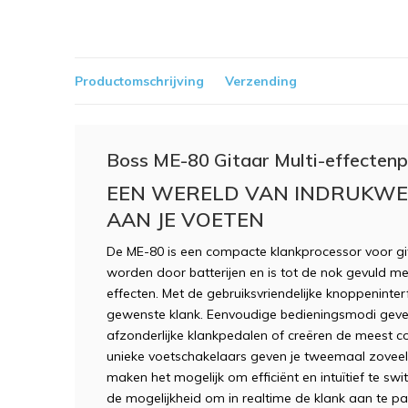
Productomschrijving
Verzending
Boss ME-80 Gitaar Multi-effecten
EEN WERELD VAN INDRUKWEK
AAN JE VOETEN
De ME-80 is een compacte klankprocessor voor git
worden door batterijen en is tot de nok gevuld m
effecten. Met de gebruiksvriendelijke knoppeninte
gewenste klank. Eenvoudige bedieningsmodi geven j
afzonderlijke klankpedalen of creëren de meest co
unieke voetschakelaars geven je tweemaal zoveel
maken het mogelijk om efficiënt en intuïtief te sw
de mogelijkheid om in realtime de klank aan te p