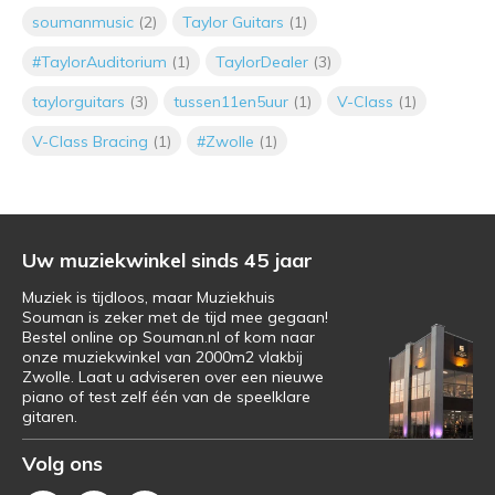
Door
Muziekhuis Souman
soumanmusic
(2)
Taylor Guitars
(1)
#TaylorAuditorium
(1)
TaylorDealer
(3)
taylorguitars
(3)
tussen11en5uur
(1)
V-Class
(1)
Taylor Guitars TONE SHOW
V-Class Bracing
(1)
#Zwolle
(1)
April Crazy Deals bij Muziekhuis
Uw muziekwinkel sinds 45 jaar
Souman
Muziek is tijdloos, maar Muziekhuis
Souman is zeker met de tijd mee gegaan!
Bestel online op Souman.nl of kom naar
Chris Martin op bezoek bij
onze muziekwinkel van 2000m2 vlakbij
Muziekhuis Souman
Zwolle. Laat u adviseren over een nieuwe
Door
Muziekhuis Souman
piano of test zelf één van de speelklare
gitaren.
Volg ons