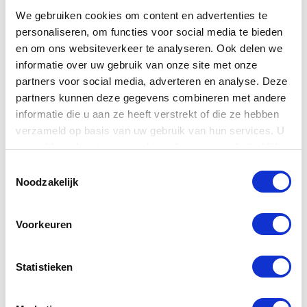
We gebruiken cookies om content en advertenties te
personaliseren, om functies voor social media te bieden
en om ons websiteverkeer te analyseren. Ook delen we
informatie over uw gebruik van onze site met onze
partners voor social media, adverteren en analyse. Deze
partners kunnen deze gegevens combineren met andere
Recente artikelen
informatie die u aan ze heeft verstrekt of die ze hebben
verzameld op basis van uw gebruik van hun services. U
gaat akkoord met onze cookies als u onze website blijft
BRACING: wat is het en wat doet
gebruiken.
het met een gitaar?
Toestemmingsselectie
Door
Muziekhuis Souman
Noodzakelijk
Voorkeuren
Eerste Gitaar Hulp!
Door
Muziekhuis Souman
Statistieken