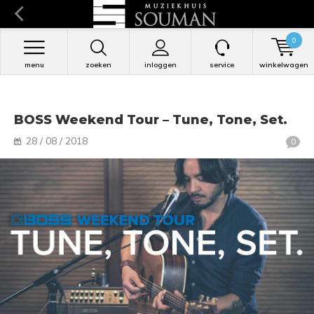
0
menu
zoeken
inloggen
service
winkelwagen
BOSS Weekend Tour – Tune, Tone, Set.
28 / 08 / 2018
0