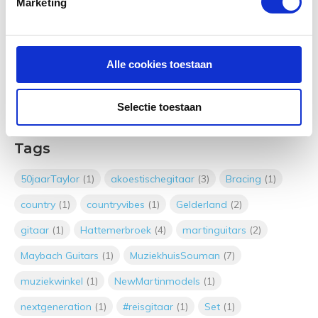
De Next Generation van Taylor
Marketing
Door
Muziekhuis Souman
Alle cookies toestaan
De top 5 beste akoestische gitaar
pick ups!
Door
Muziekhuis Souman
Selectie toestaan
Tags
Gitaaronderhoud &
Luchtvochtigheid
50jaarTaylor
(1)
akoestischegitaar
(3)
Bracing
(1)
country
(1)
countryvibes
(1)
Gelderland
(2)
gitaar
(1)
Hattemerbroek
(4)
martinguitars
(2)
Ho ho ho… en Yeehaw!
Door
Muziekhuis Souman
Maybach Guitars
(1)
MuziekhuisSouman
(7)
muziekwinkel
(1)
NewMartinmodels
(1)
nextgeneration
(1)
#reisgitaar
(1)
Set
(1)
In-Ears