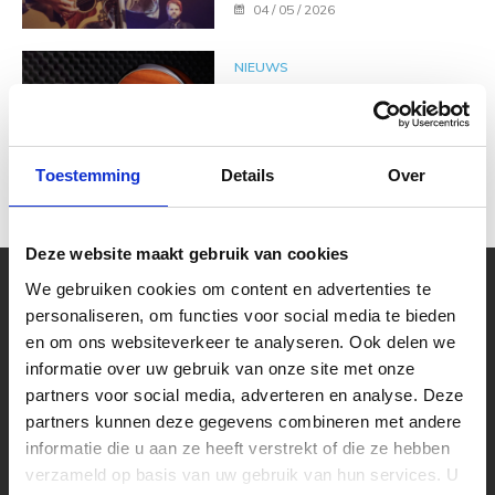
04 / 05 / 2026
NIEUWS
De 50e verjaardag van
Taylor Guitars!
Door Muziekhuis Souman
04 / 06 / 2024
Toestemming
Details
Over
Deze website maakt gebruik van cookies
We gebruiken cookies om content en advertenties te
Uw muziekwinkel sinds 45 jaar
personaliseren, om functies voor social media te bieden
Muziek is tijdloos, maar Muziekhuis
en om ons websiteverkeer te analyseren. Ook delen we
Souman is zeker met de tijd mee gegaan!
informatie over uw gebruik van onze site met onze
Bestel online op Souman.nl of kom naar
onze muziekwinkel van 2000m2 vlakbij
partners voor social media, adverteren en analyse. Deze
Zwolle. Laat u adviseren over een nieuwe
partners kunnen deze gegevens combineren met andere
piano of test zelf één van de speelklare
informatie die u aan ze heeft verstrekt of die ze hebben
gitaren.
verzameld op basis van uw gebruik van hun services. U