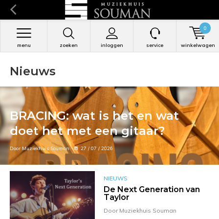
0
menu
zoeken
inloggen
service
winkelwagen
Nieuws
BRACING: wat is het en wat
doet het met een gitaar?
Door Muziekhuis Souman
27 / 07 / 2026
NIEUWS
De Next Generation van
Taylor
Door Muziekhuis Souman