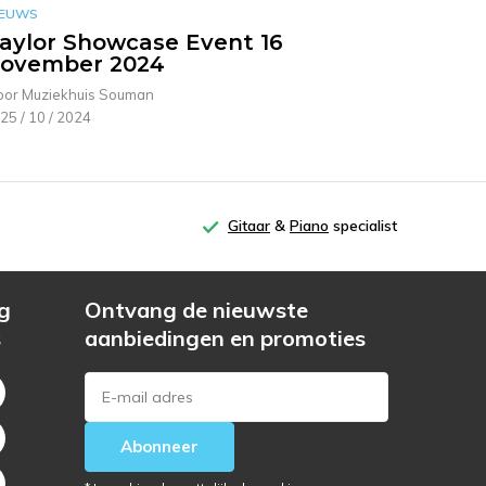
IEUWS
aylor Showcase Event 16
ovember 2024
oor Muziekhuis Souman
25 / 10 / 2024
Gitaar
&
Piano
specialist
g
Ontvang de nieuwste
s
aanbiedingen en promoties
Abonneer