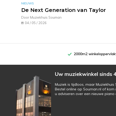
NIEUWS
De Next Generation van Taylor
Door Muziekhuis Souman
04 / 05 / 2026
2000m2 winkeloppervlak
Uw muziekwinkel sinds 4
Muziek is tijdloos, maar Muziekhui
Bestel online op Souman.nl of kom 
u adviseren over een nieuwe piano o