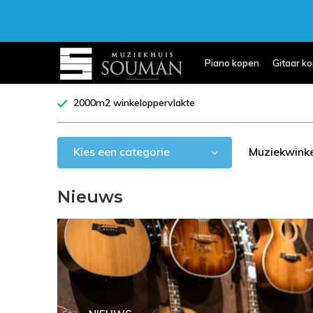
Piano kopen
Gitaar k
2000m2 winkeloppervlakte
Kies een categorie
Muziekwinke
Nieuws