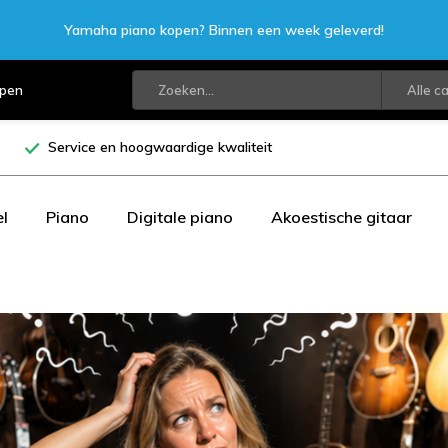
Yamaha piano kopen? Binnen een week geleverd!
open
Alle c
Service en hoogwaardige kwaliteit
l
Piano
Digitale piano
Akoestische gitaar