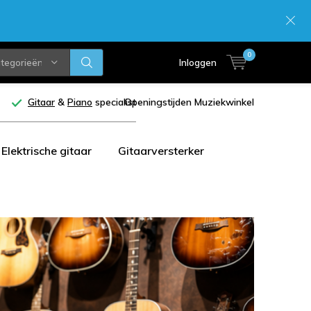
0
ategorieën
Inloggen
Gitaar
&
Piano
specialist
Openingstijden Muziekwinkel
Elektrische gitaar
Gitaarversterker