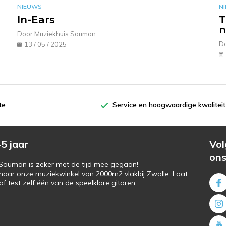
NIEUWS
N
In-Ears
T
n
Door Muziekhuis Souman
D
13 / 05 / 2025
te
Service en hoogwaardige kwaliteit
5 jaar
Vol
on
s Souman is zeker met de tijd mee gegaan!
naar onze muziekwinkel van 2000m2 vlakbij Zwolle. Laat
f test zelf één van de speelklare gitaren.