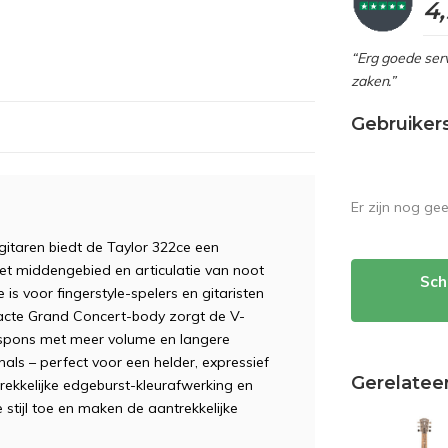
4
“Erg goede serv
zaken.”
Gebruiker
Er zijn nog ge
itaren biedt de Taylor 322ce een
het middengebied en articulatie van noot
Sch
s voor fingerstyle-spelers en gitaristen
mpacte Grand Concert-body zorgt de V-
respons met meer volume en langere
als – perfect voor een helder, expressief
Gerelatee
trekkelijke edgeburst-kleurafwerking en
 stijl toe en maken de aantrekkelijke