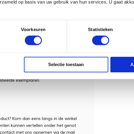
erzameld op basis van uw gebruik van hun services. U gaat akk
egistratie)
Voorkeuren
Statistieken
tot 6 maanden na aankoopdatum)
eur merk snaren en snaardikte (neem
Selectie toestaan
A
 vanwege verschillen in houtnerf. Gitaren
el worden gekocht, kunnen kleine visuele
gebeelde exemplaren.
roduct? Kom dan eens langs in de winkel
enten kunnen vertellen onder het genot
je contact met ons opnemen via de mail