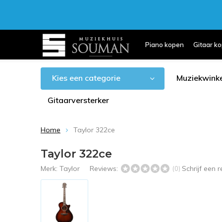
Piano kopen
Gitaar k
Kies een categorie
Muziekwinke
Gitaarversterker
Home
Taylor 322ce
Taylor 322ce
Merk:
Taylor
Reviews:
Schrijf een
(0)