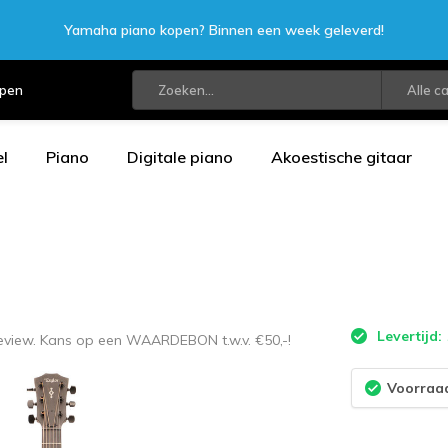
Yamaha piano kopen? Binnen een week geleverd!
open
Alle c
l
Piano
Digitale piano
Akoestische gitaar
Levertijd:
 review. Kans op een WAARDEBON t.w.v. €50,-!
Voorraad