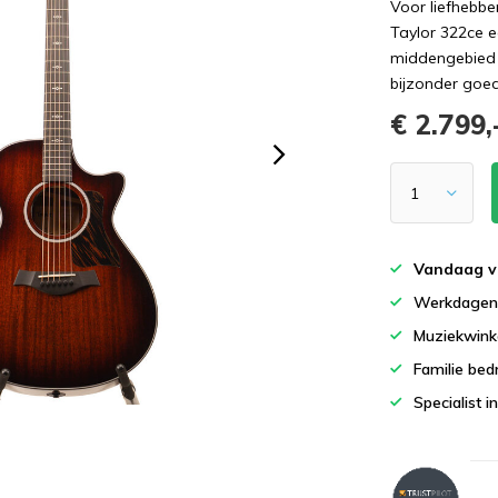
Voor liefhebbe
Taylor 322ce e
middengebied e
bijzonder goed
€ 2.799,
Vandaag v
Werkdagen 
Muziekwinke
Familie bedr
Specialist i