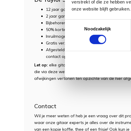
verstrekt of die ze hebben v
onze website blijft gebruiken.
12 jaar garantie (na registratie)
2 jaar garantie op het pick-up systeem (na r
Toestemmingsselectie
Bijbehorende Luxe Taylor HardCase
Noodzakelijk
50% korting op eerste
servicebeurt
(geldig 
Inruilmogelijkheid
Gratis verzending NL/BE
Afgesteld naar eigen wens met eigen voork
contact op met de winkel)
Let op:
elke gitaar heeft unieke visuele kenmerken
die via deze website worden besteld of in de wink
afwijkingen vertonen ten opzichte van de hier af
Contact
Wil je meer weten of heb je een vraag over dit p
waar onze gitaar experts je alles over de instrum
van een kopje koffie, thee of een frisje! Ook kun 