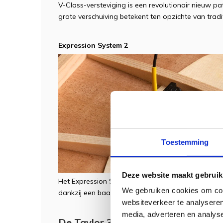
V-Class-versteviging is een revolutionair nieuw p
grote verschuiving betekent ten opzichte van trad
Expression System 2
Toestemming
Deze website maakt gebruik
Het Expression System 2 legt meer van de dynam
We gebruiken cookies om cont
dankzij een baanbrekend ontwerp achter de brug.
websiteverkeer te analyseren
media, adverteren en analys
De Taylor 322 Ce wordt geleverd in