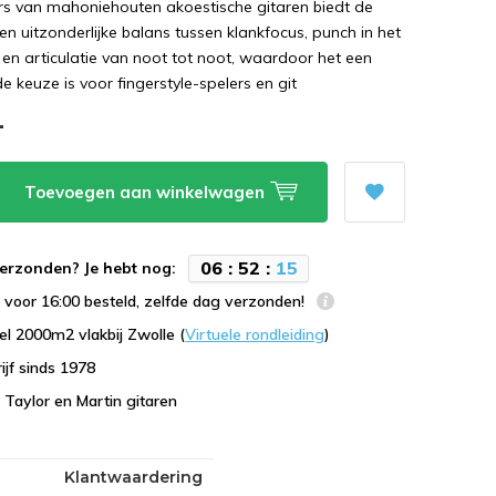
rs van mahoniehouten akoestische gitaren biedt de
en uitzonderlijke balans tussen klankfocus, punch in het
n articulatie van noot tot noot, waardoor het een
e keuze is voor fingerstyle-spelers en git
-
Toevoegen aan winkelwagen
0
6
:
5
2
:
1
4
erzonden? Je hebt nog:
voor 16:00 besteld, zelfde dag verzonden!
l 2000m2 vlakbij Zwolle (
Virtuele rondleiding
)
ijf sinds 1978
n Taylor en Martin gitaren
Klantwaardering