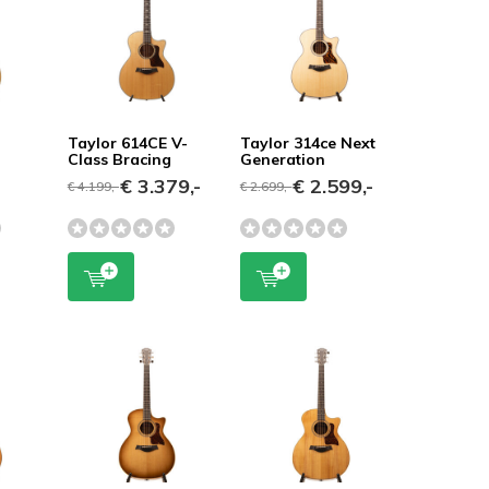
Taylor 614CE V-
Taylor 314ce Next
Class Bracing
Generation
€ 3.379,-
€ 2.599,-
€ 4.199,-
€ 2.699,-