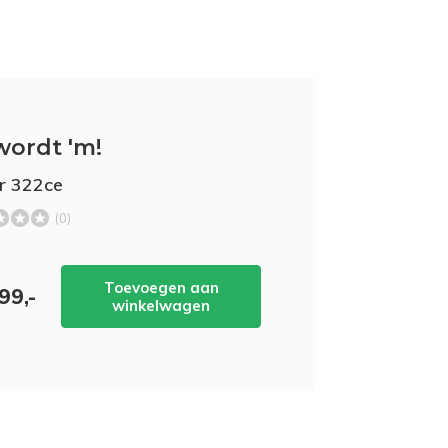
wordt 'm!
r 322ce
(0)
Toevoegen aan
99,-
winkelwagen