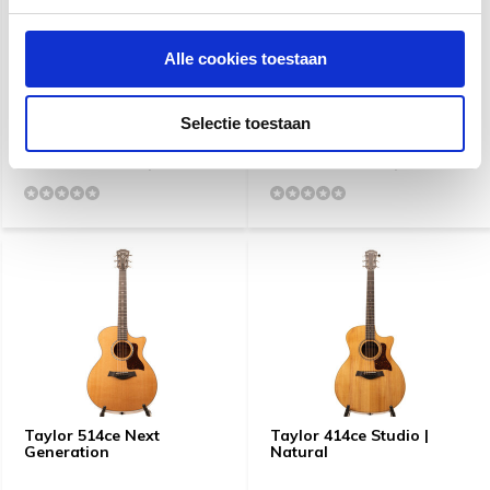
Alle cookies toestaan
Taylor 614CE V-Class
Taylor 314ce Next
Bracing
Generation
Selectie toestaan
€ 3.379,-
€ 2.599,-
€ 4.199,-
€ 2.699,-
Taylor 514ce Next
Taylor 414ce Studio |
Generation
Natural