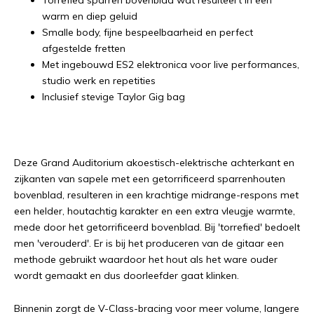
Torrefied sparren bovenblad wat resulteert in een
warm en diep geluid
Smalle body, fijne bespeelbaarheid en perfect
afgestelde fretten
Met ingebouwd ES2 elektronica voor live performances,
studio werk en repetities
Inclusief stevige Taylor Gig bag
Deze Grand Auditorium akoestisch-elektrische achterkant en
zijkanten van sapele met een getorrificeerd sparrenhouten
bovenblad, resulteren in een krachtige midrange-respons met
een helder, houtachtig karakter en een extra vleugje warmte,
mede door het getorrificeerd bovenblad. Bij 'torrefied' bedoelt
men 'verouderd'. Er is bij het produceren van de gitaar een
methode gebruikt waardoor het hout als het ware ouder
wordt gemaakt en dus doorleefder gaat klinken.
Binnenin zorgt de V-Class-bracing voor meer volume, langere