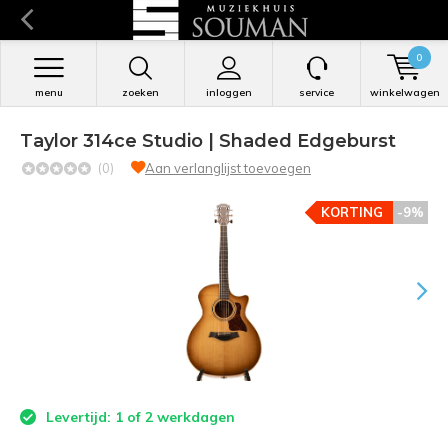
0
menu
zoeken
inloggen
service
winkelwagen
Taylor 314ce Studio | Shaded Edgeburst
(0)
Aan verlanglijst toevoegen
KORTING
-9%
Levertijd: 1 of 2 werkdagen