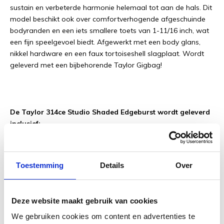
sustain en verbeterde harmonie helemaal tot aan de hals. Dit
model beschikt ook over comfortverhogende afgeschuinde
bodyranden en een iets smallere toets van 1-11/16 inch, wat
een fijn speelgevoel biedt. Afgewerkt met een body glans,
nikkel hardware en een faux tortoiseshell slagplaat. Wordt
geleverd met een bijbehorende Taylor Gigbag!
De Taylor 314ce Studio Shaded Edgeburst wordt geleverd
inclusief:
12 jaar garantie (na registratie)
Gratis verzending
Toestemming
Details
Over
50% korting op de eerste onderhoudsbeurt
Inruilmogelijkheid
Inclusief Taylor Gigbag
Deze website maakt gebruik van cookies
* Muziekhuis Souman is Showroom Dealer & Service Centre
We gebruiken cookies om content en advertenties te