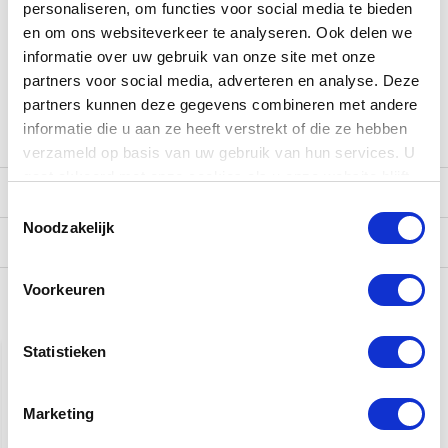
voor Taylor Guitars. Dat houdt in dat we altijd meer dan 35
personaliseren, om functies voor social media te bieden
Taylor gitaar modellen in voorraad hebben en gecertificeerde
en om ons websiteverkeer te analyseren. Ook delen we
vakmensen in de winkel hebben voor zowel verkoop als
informatie over uw gebruik van onze site met onze
onderhoud en reparatie. Zo behoren wij tot één van
partners voor social media, adverteren en analyse. Deze
Nederlands grootste Taylor Guitar winkels! Eveneens kun je bij
partners kunnen deze gegevens combineren met andere
ons inruilen van je huidige gitaar.
informatie die u aan ze heeft verstrekt of die ze hebben
verzameld op basis van uw gebruik van hun services. U
gaat akkoord met onze cookies als u onze website blijft
Reviews
gebruiken.
Toestemmingsselectie
Noodzakelijk
Verzending
Voorkeuren
Gerelateerde producten
Statistieken
Marketing