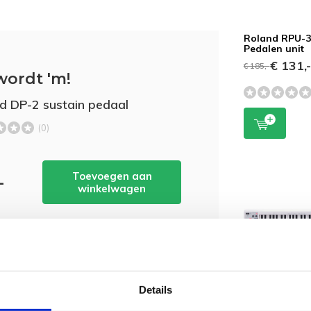
Roland RPU-3
Pedalen unit
€ 131,
€ 185,-
wordt 'm!
d DP-2 sustain pedaal
(0)
Toevoegen aan
-
winkelwagen
Details
Roland A-49 
Midi Keyboar