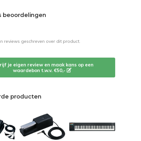
s beoordelingen
en reviews geschreven over dit product.
rijf je eigen review en maak kans op een
waardebon t.w.v. €50,-
rde producten