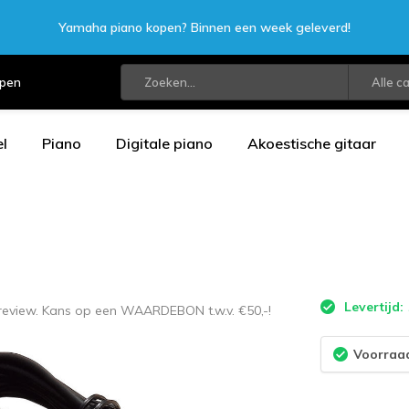
Yamaha piano kopen? Binnen een week geleverd!
open
Alle c
l
Piano
Digitale piano
Akoestische gitaar
Levertijd:
 review. Kans op een WAARDEBON t.w.v. €50,-!
Voorraad