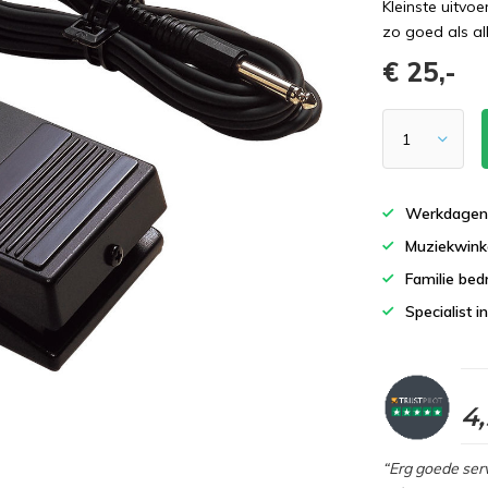
Kleinste uitvo
zo goed als al
€ 25,-
Werkdagen 
Muziekwinke
Familie bedr
Specialist i
4
“Erg goede serv