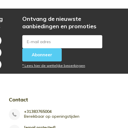
g
Ontvang de nieuwste
s
aanbiedingen en promoties
Abonneer
* Lees hier de wettelijke beperkingen
Contact
+31383765004
Bereikbaar op openingstijden
[email protected]