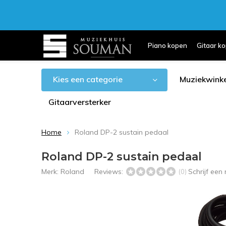
Piano kopen
Gitaar k
Kies een categorie
Muziekwinke
Gitaarversterker
Home
Roland DP-2 sustain pedaal
Roland DP-2 sustain pedaal
Merk:
Roland
Reviews:
Schrijf een
(0)