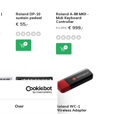
 |
Roland DP-10
Roland A-88 MKII -
sustain pedaal
Midi Keyboard
Controller
-
€ 55,-
€ 999,-
€ 1.350,-
Over
WH -
Roland A-49 BK -
Roland WC-1
d
Midi Keyboard
Wireless Adapter