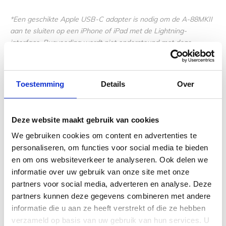
*Een geschikte Apple USB-C adapter is nodig om de A-88MKII
aan te sluiten op een iPhone of iPad met de Lightning-
interface. Busvoeding wordt niet ondersteund met deze
aansluiting, dus moet de A-88MKII worden gevoed met de
optionele
PSB-1U
AC power adapter.
Toestemming
Details
Over
Stevige en stijlvolle ondersteuning
Deze website maakt gebruik van cookies
Haal het beste uit je Roland A-88MKII met een bijpassende
We gebruiken cookies om content en advertenties te
standaard. De
Roland KS-11Z
biedt een robuuste, in hoogte
personaliseren, om functies voor social media te bieden
verstelbare oplossing voor maximale stabiliteit, terwijl de
en om ons websiteverkeer te analyseren. Ook delen we
Roland KS-13
een slank en stevig design heeft dat perfect
informatie over uw gebruik van onze site met onze
aansluit bij het elegante profiel van de A-88MKII.
partners voor social media, adverteren en analyse. Deze
partners kunnen deze gegevens combineren met andere
informatie die u aan ze heeft verstrekt of die ze hebben
verzameld op basis van uw gebruik van hun services. U
Specificaties