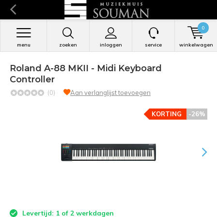
0
menu
zoeken
inloggen
service
winkelwagen
Roland A-88 MKII - Midi Keyboard
Controller
(0)
Aan verlanglijst toevoegen
KORTING
-26%
Levertijd: 1 of 2 werkdagen