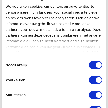
We gebruiken cookies om content en advertenties te
personaliseren, om functies voor social media te bieden
en om ons websiteverkeer te analyseren. Ook delen we
informatie over uw gebruik van onze site met onze
partners voor social media, adverteren en analyse. Deze
Richwood +
partners kunnen deze gegevens combineren met andere
TIP!
Gitaarhoes
informatie die u aan ze heeft verstrekt of die ze hebben
Gitaarhoes voor akoestische gitaar
verzameld op basis van uw gebruik van hun services. U
gaat akkoord met onze cookies als u onze website blijft
gebruiken.
€ 643,95
Toestemmingsselectie
Normaal:
€ 4,50
Noodzakelijk
Je bespaart:
(1% Korting)
Totaalbedrag:
€ 639,46
Voorkeuren
Toevoegen aan winkelwagen
Statistieken