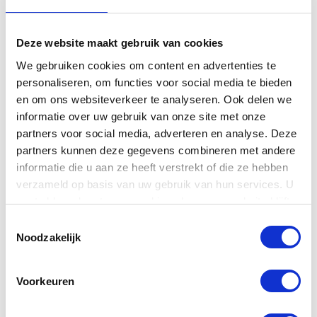
Deze website maakt gebruik van cookies
Gitaarhoes voor akoestische
We gebruiken cookies om content en advertenties te
gitaar
personaliseren, om functies voor social media te bieden
en om ons websiteverkeer te analyseren. Ook delen we
informatie over uw gebruik van onze site met onze
partners voor social media, adverteren en analyse. Deze
partners kunnen deze gegevens combineren met andere
informatie die u aan ze heeft verstrekt of die ze hebben
Richwood +
verzameld op basis van uw gebruik van hun services. U
TIP!
Gitaarhoes
gaat akkoord met onze cookies als u onze website blijft
Gitaarhoes voor akoestische gitaar
gebruiken.
Toestemmingsselectie
Noodzakelijk
€ 743,95
Normaal:
€ 4,50
Je bespaart:
(1% Korting)
Voorkeuren
Totaalbedrag:
€ 739,46