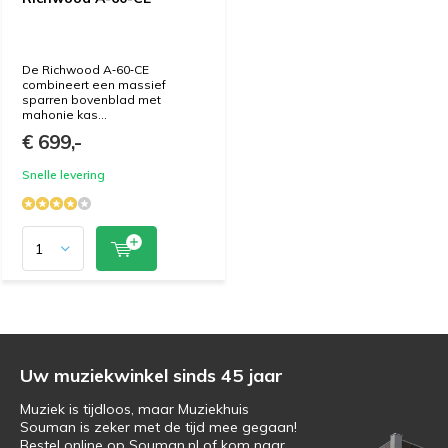
De Richwood A‑60‑CE
combineert een massief
sparren bovenblad met
mahonie kas...
€ 699,-
Snelle levering
Uw muziekwinkel sinds 45 jaar
Muziek is tijdloos, maar Muziekhuis
Souman is zeker met de tijd mee gegaan!
Bestel online op Souman.nl of kom naar