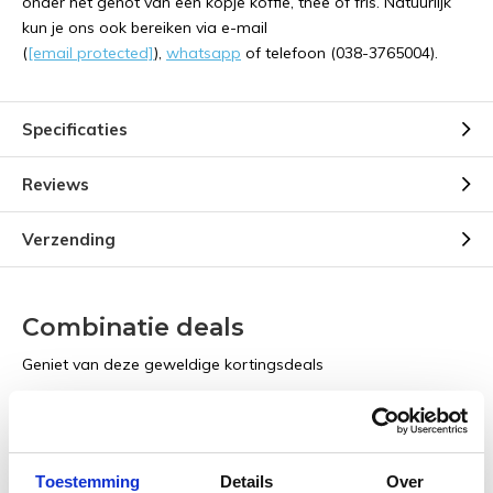
onder het genot van een kopje koffie, thee of fris. Natuurlijk
kun je ons ook bereiken via e-mail
(
[email protected]
),
whatsapp
of telefoon (038-3765004).
Specificaties
Reviews
Verzending
Combinatie deals
Geniet van deze geweldige kortingsdeals
Richwood A-60-CE | Master
Series
Toestemming
Details
Over