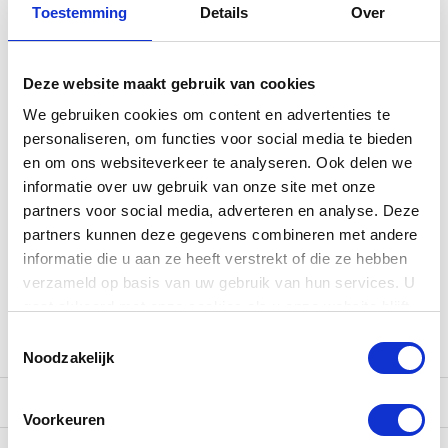
Toestemming
Details
Over
3 jaar garantie
50% korting op eerste
servicebeurt
(binnen 6 maanden)
Gratis verzending
Deze website maakt gebruik van cookies
Inruilmogelijkheid
We gebruiken cookies om content en advertenties te
personaliseren, om functies voor social media te bieden
en om ons websiteverkeer te analyseren. Ook delen we
Kom langs in onze showroom!
informatie over uw gebruik van onze site met onze
partners voor social media, adverteren en analyse. Deze
Heb je vragen of wil je het instrument zelf uitproberen? Kom
partners kunnen deze gegevens combineren met andere
dan langs in onze
winkel
, waar onze gitaarexperts je graag
informatie die u aan ze heeft verstrekt of die ze hebben
verder helpen. Geniet van een persoonlijk adviesgesprek
verzameld op basis van uw gebruik van hun services. U
onder het genot van een kopje koffie, thee of fris. Natuurlijk
gaat akkoord met onze cookies als u onze website blijft
kun je ons ook bereiken via e-mail
gebruiken.
(
[email protected]
),
whatsapp
of telefoon (038-3765004).
Toestemmingsselectie
Noodzakelijk
Specificaties
Voorkeuren