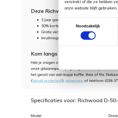
verstrekt of die ze hebben v
onze website blijft gebruiken.
Deze Richwood wordt geleverd inc
3 jaar garantie
Toestemmingsselectie
50% korting op eerste
servicebeurt
(binnen 
Noodzakelijk
Gratis verzending
Inruilmogelijkheid
Kom langs in onze showroom!
Heb je vragen of wil je het instrument zelf uitpr
onze gitaarexperts je graag verder helpen. Genie
het genot van een kopje koffie, thee of fris. Natuur
(
[email protected]
),
whatsapp
of telefoon (038-37
Specificaties voor: Richwood D-50-
Model
Drea