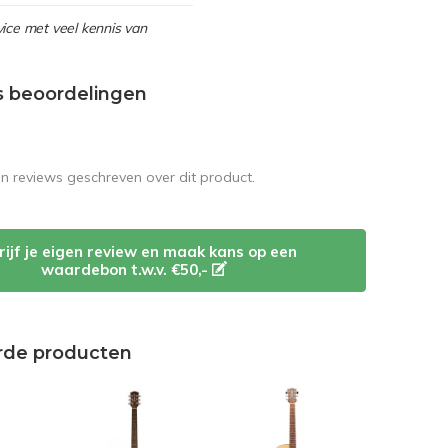
ice met veel kennis van
s beoordelingen
en reviews geschreven over dit product.
rijf je eigen review en maak kans op een
waardebon t.w.v. €50,-
rde producten