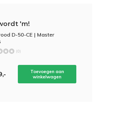
wordt 'm!
ood D-50-CE | Master
s
(0)
Toevoegen aan
9,-
winkelwagen