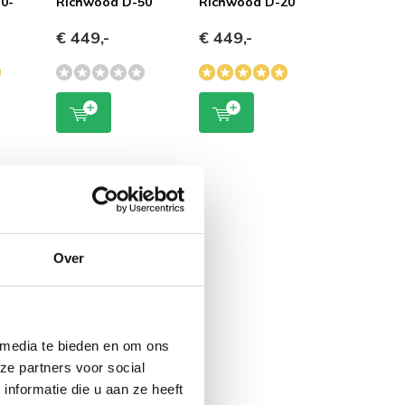
0-
Richwood D-50
Richwood D-20
€ 449,-
€ 449,-
Over
 media te bieden en om ons
ze partners voor social
nformatie die u aan ze heeft