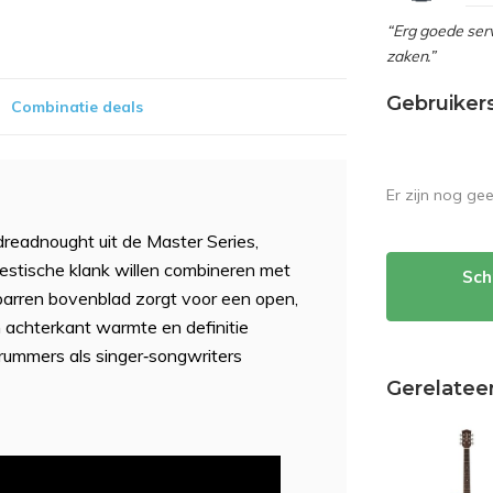
“Erg goede serv
zaken.”
Gebruiker
Combinatie deals
Er zijn nog ge
eadnought uit de Master Series,
estische klank willen combineren met
Sch
parren bovenblad zorgt voor een open,
n achterkant warmte en definitie
rummers als singer‑songwriters
Gerelatee