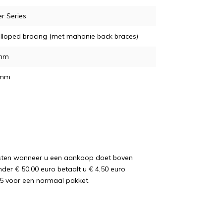
r Series
lloped bracing (met mahonie back braces)
mm
 mm
osten wanneer u een aankoop doet boven
nder € 50,00 euro betaalt u € 4,50 euro
5 voor een normaal pakket.