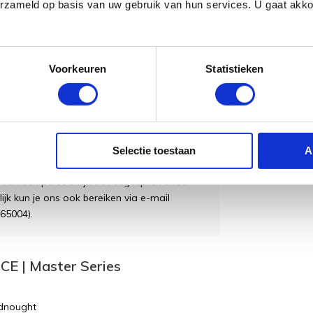
erzameld op basis van uw gebruik van hun services. U gaat akk
lusief:
6 maanden)
Voorkeuren
Statistieken
Selectie toestaan
A
oberen? Kom dan langs in onze
winkel
, waar
t van een persoonlijk adviesgesprek onder
lijk kun je ons ook bereiken via e-mail
65004).
CE | Master Series
dnought