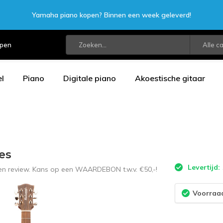
Yamaha piano kopen? Binnen een week geleverd!
open
Alle c
l
Piano
Digitale piano
Akoestische gitaar
es
Levertijd:
een review. Kans op een WAARDEBON t.w.v. €50,-!
Voorraad