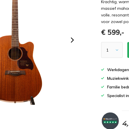
Krachtig, war
massief mahon
volle, resonan
voor zowel po
€ 599,-
Werkdagen 
Muziekwinke
Familie bedr
Specialist i
4