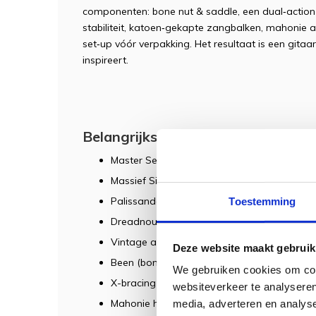
componenten: bone nut & saddle, een dual‑action 
stabiliteit, katoen‑gekapte zangbalken, mahonie 
set‑up vóór verpakking. Het resultaat is een gitaar
inspireert.
Belangrijkste kenmerken
Master Series: handgemaakt met premium
Massief Sitka sparren bovenblad (A-grade)
Palissander zij- en achterkant voor heldere,
Toestemming
Dreadnought body: vol, luid en rijk in het laa
Vintage aged afwerking met herringbone de
Deze website maakt gebruik
Been (bone) topkam en brugzadel voor bete
We gebruiken cookies om cont
X-bracing (scalloped) voor optimale resona
websiteverkeer te analyseren
Mahonie hals + palissander toets (comfort & 
media, adverteren en analys