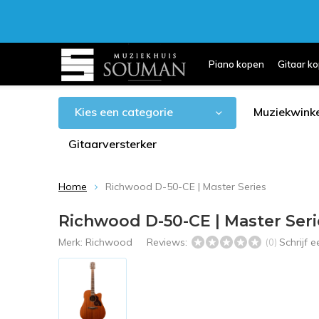
Piano kopen
Gitaar k
Kies een categorie
Muziekwinke
Gitaarversterker
Home
Richwood D-50-CE | Master Series
Richwood D-50-CE | Master Seri
Merk:
Richwood
Reviews:
Schrijf 
(0)