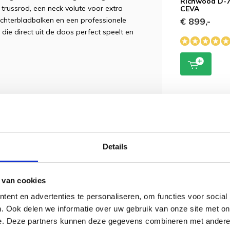
Richwood D-7
trussrod, een neck volute voor extra
CEVA
achterbladbalken en een professionele
€ 899,-
 die direct uit de doos perfect speelt en
 tonewoods
 krachtige klank
Details
g
tails
 van cookies
re sustain
ent en advertenties te personaliseren, om functies voor social
ntie
. Ook delen we informatie over uw gebruik van onze site met on
stabiliteit)
e. Deze partners kunnen deze gegevens combineren met andere i