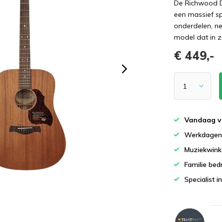
De Richwood D‑
een massief s
onderdelen, ne
model dat in zij
€ 449,-
Vandaag v
Werkdagen 
Muziekwinke
Familie bedr
Specialist i