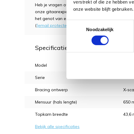
verstrekt of die ze hebben v
Heb je vragen of wil je het instrument zelf uitpr
onze website blijft gebruiken.
onze gitaarexperts je graag verder helpen. Genie
het genot van een kopje koffie, thee of fris. Natuur
Toestemmingsselectie
(
[email protected]
),
whatsapp
of telefoon (038-37
Noodzakelijk
Specificaties voor: Richwood D-50 
Model
Drea
Serie
Maste
Bracing ontwerp
X‑sca
Mensuur (hals lengte)
650 
Topkam breedte
43,6
Bekijk alle specificaties