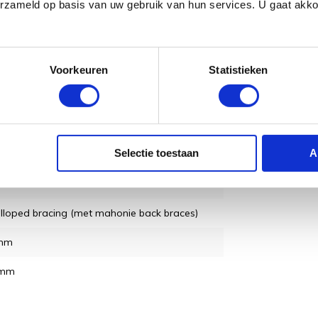
erzameld op basis van uw gebruik van hun services. U gaat akk
oberen? Kom dan langs in onze
winkel
, waar
t van een persoonlijk adviesgesprek onder
lijk kun je ons ook bereiken via e-mail
65004).
Voorkeuren
Statistieken
| Master Series
Selectie toestaan
A
dnought
r Series
lloped bracing (met mahonie back braces)
mm
 mm