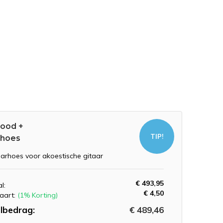
ood +
TIP!
rhoes
aarhoes voor akoestische gitaar
€ 493,95
l:
€ 4,50
aart:
(1% Korting)
lbedrag:
€ 489,46