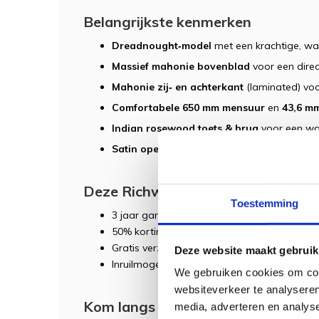
Belangrijkste kenmerken
Dreadnought‑model
met een krachtige, w
Massief mahonie bovenblad
voor een direc
Mahonie zij‑ en achterkant
(laminated) voor
Comfortabele 650 mm mensuur
en
43,6 m
Indian rosewood toets & brug
voor een war
Satin open‑pore afwerking
die de resonant
Deze Richwood wordt geleverd inc
Toestemming
3 jaar garantie
50% korting op eerste
servicebeurt
(binnen 
Gratis verzending
Deze website maakt gebruik
Inruilmogelijkheid
We gebruiken cookies om cont
websiteverkeer te analyseren
Kom langs in onze showroom!
media, adverteren en analys