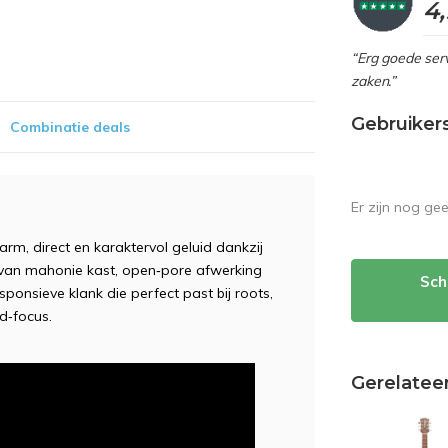
4
“Erg goede serv
zaken.”
Gebruiker
Combinatie deals
Er zijn nog ge
m, direct en karaktervol geluid dankzij
van mahonie kast, open‑pore afwerking
Sch
ponsieve klank die perfect past bij roots,
d‑focus.
Gerelatee