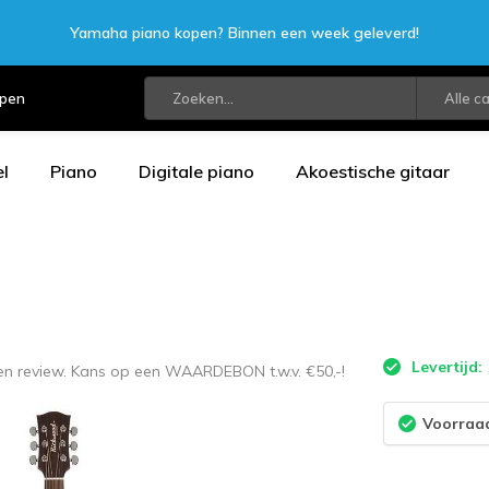
Yamaha piano kopen? Binnen een week geleverd!
open
Alle c
l
Piano
Digitale piano
Akoestische gitaar
Levertijd:
een review. Kans op een WAARDEBON t.w.v. €50,-!
Voorraad