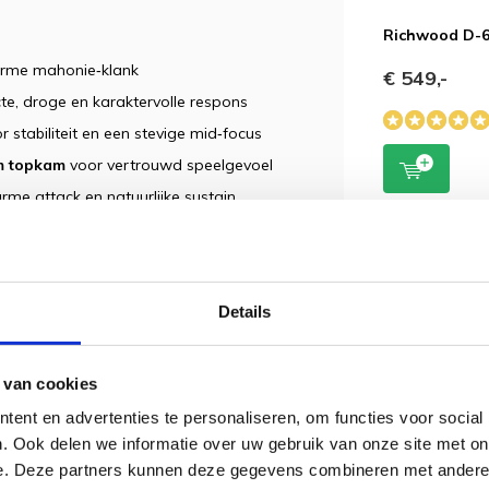
Richwood D-
arme mahonie‑klank
€ 549,-
te, droge en karaktervolle respons
 stabiliteit en een stevige mid‑focus
m topkam
voor vertrouwd speelgevoel
me attack en natuurlijke sustain
ie en het speelcomfort versterkt
lusief:
Details
6 maanden)
 van cookies
ent en advertenties te personaliseren, om functies voor social
. Ook delen we informatie over uw gebruik van onze site met on
e. Deze partners kunnen deze gegevens combineren met andere i