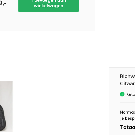
Toevoegen aan
9,-
winkelwagen
Richw
Gitaa
Git
Normaa
Je besp
Totaa