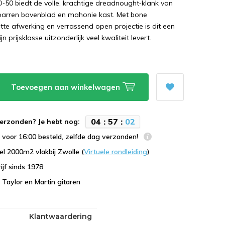
50 biedt de volle, krachtige dreadnought‑klank van
parren bovenblad en mahonie kast. Met bone
tte afwerking en verrassend open projectie is dit een
n prijsklasse uitzonderlijk veel kwaliteit levert.
Toevoegen aan winkelwagen
0
4
:
5
7
:
0
1
erzonden? Je hebt nog:
voor 16:00 besteld, zelfde dag verzonden!
l 2000m2 vlakbij Zwolle (
Virtuele rondleiding
)
ijf sinds 1978
n Taylor en Martin gitaren
Klantwaardering