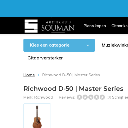
Piano kopen
Gitaar k
Kies een categorie
Muziekwinke
Gitaarversterker
Home
Richwood D-50 | Master Series
Richwood D-50 | Master Series
Merk:
Richwood
Reviews:
Schrijf 
(0)