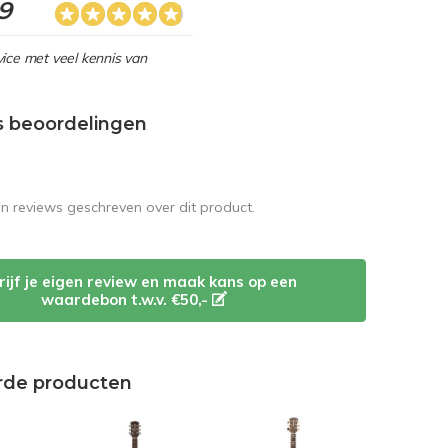
,9
ice met veel kennis van
s beoordelingen
en reviews geschreven over dit product.
rijf je eigen review en maak kans op een
waardebon t.w.v. €50,-
rde producten