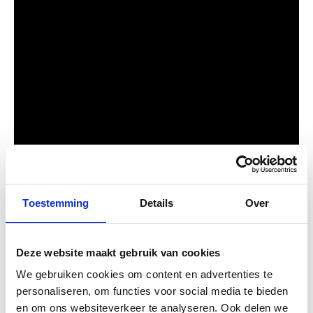
Toestemming
Details
Over
Deze website maakt gebruik van cookies
Bent u benieuwd naar wat wij allemaal doen aan het
We gebruiken cookies om content en advertenties te
onderhoud van een piano? Dan bieden we aan een kijkje te
personaliseren, om functies voor social media te bieden
nemen in onze werkplaats, waar Geurt te vinden is en de
instrumenten zorgvuldig onderhoud geeft. U bent van harte
en om ons websiteverkeer te analyseren. Ook delen we