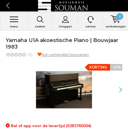
0
menu
zoeken
inloggen
service
winkelwagen
Yamaha U1A akoestische Piano | Bouwjaar
1983
(0)
Aan verlanglijst toevoegen
KORTING
-13%
Bel of app voor de levertijd (0383765004)