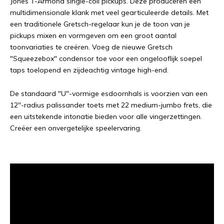
Jones T-Armond single-coil pickups. Deze produceren een
multidimensionale klank met veel gearticuleerde details. Met
een traditionele Gretsch-regelaar kun je de toon van je
pickups mixen en vormgeven om een ​​groot aantal
toonvariaties te creëren. Voeg de nieuwe Gretsch
"Squeezebox" condensor toe voor een ongelooflijk soepel
taps toelopend en zijdeachtig vintage high-end.
De standaard "U"-vormige esdoornhals is voorzien van een
12"-radius palissander toets met 22 medium-jumbo frets, die
een uitstekende intonatie bieden voor alle vingerzettingen.
Creëer een onvergetelijke speelervaring.