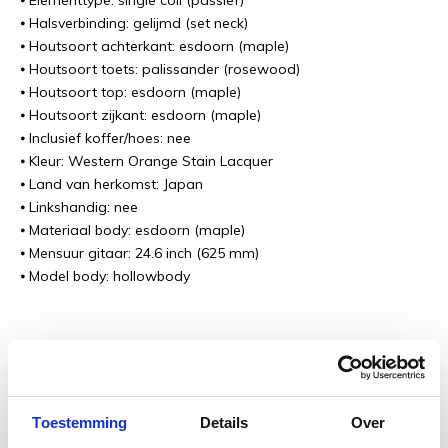
⦁ Elementtype: single coil (passief)
⦁ Halsverbinding: gelijmd (set neck)
⦁ Houtsoort achterkant: esdoorn (maple)
⦁ Houtsoort toets: palissander (rosewood)
⦁ Houtsoort top: esdoorn (maple)
⦁ Houtsoort zijkant: esdoorn (maple)
⦁ Inclusief koffer/hoes: nee
⦁ Kleur: Western Orange Stain Lacquer
⦁ Land van herkomst: Japan
⦁ Linkshandig: nee
⦁ Materiaal body: esdoorn (maple)
⦁ Mensuur gitaar: 24.6 inch (625 mm)
⦁ Model body: hollowbody
Deze Gretsch wordt geleverd inclusief:
3 jaar garantie
Toestemming
Details
Over
50% korting op eerste servicebeurt (geldig tot 6