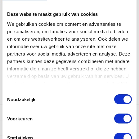
maanden na aankoopdatum)
Gratis verzending
Deze website maakt gebruik van cookies
Inruilmogelijkheid
We gebruiken cookies om content en advertenties te
personaliseren, om functies voor social media te bieden
en om ons websiteverkeer te analyseren. Ook delen we
Kom langs in onze showroom!
informatie over uw gebruik van onze site met onze
partners voor social media, adverteren en analyse. Deze
Heb je vragen of wil je het instrument zelf uitproberen? Kom
partners kunnen deze gegevens combineren met andere
dan langs in onze
winkel
, waar onze gitaarexperts je graag
informatie die u aan ze heeft verstrekt of die ze hebben
verder helpen. Geniet van een persoonlijk adviesgesprek
verzameld op basis van uw gebruik van hun services. U
onder het genot van een kopje koffie, thee of fris. Natuurlijk
gaat akkoord met onze cookies als u onze website blijft
kun je ons ook bereiken via e-mail
(
[email protected]
),
whatsapp
of telefoon (038-3765004).
gebruiken.
Toestemmingsselectie
Noodzakelijk
Reviews
Voorkeuren
Verzending
Statistieken