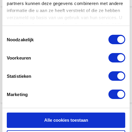
partners kunnen deze gegevens combineren met andere
informatie die u aan ze heeft verstrekt of die ze hebben
verzameld op basis van uw gebruik van hun services. U
gaat akkoord met onze cookies als u onze website blijft
gebruiken.
Toestemmingsselectie
Noodzakelijk
Voorkeuren
Fender instrumentkabel |
Fender instrumentkabel |
3 meter | Deluxe Series
5,5 meter | Deluxe Series
Statistieken
€ 22,95
€ 28,95
Marketing
Alle cookies toestaan