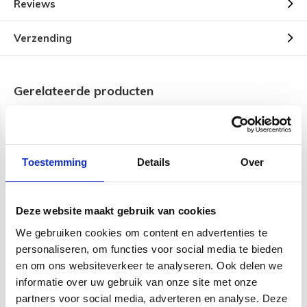
Reviews
Verzending
Gerelateerde producten
Toestemming
Details
Over
Deze website maakt gebruik van cookies
Fender patch kabel | 90
Fender Deluxe Series
We gebruiken cookies om content en advertenties te
cm | 3 ft | Deluxe Series
Instrumentkabel | 5,5
meter
personaliseren, om functies voor social media te bieden
en om ons websiteverkeer te analyseren. Ook delen we
€ 22,95
€ 28,95
informatie over uw gebruik van onze site met onze
partners voor social media, adverteren en analyse. Deze