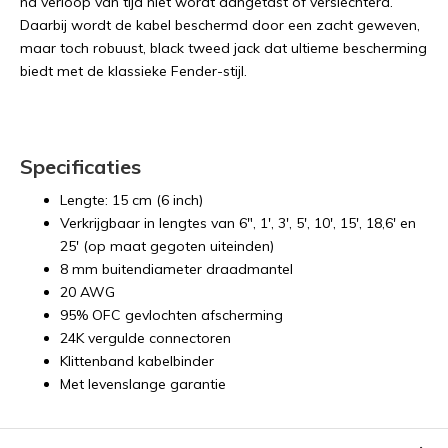
na verloop van tijd niet wordt aangetast of verslechterd.
Daarbij wordt de kabel beschermd door een zacht geweven,
maar toch robuust, black tweed jack dat ultieme bescherming
biedt met de klassieke Fender-stijl.
Specificaties
Lengte: 15 cm (6 inch)
Verkrijgbaar in lengtes van 6", 1', 3', 5', 10', 15', 18,6' en
25' (op maat gegoten uiteinden)
8 mm buitendiameter draadmantel
20 AWG
95% OFC gevlochten afscherming
24K vergulde connectoren
Klittenband kabelbinder
Met levenslange garantie