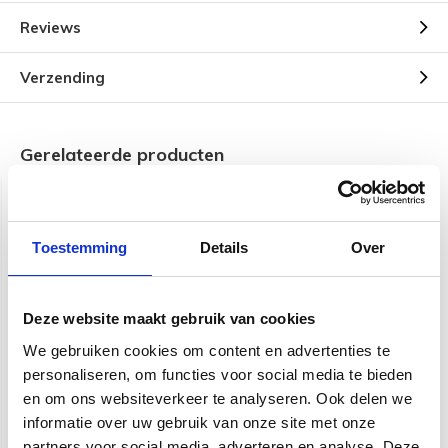
Reviews
Verzending
Gerelateerde producten
Toestemming
Details
Over
Deze website maakt gebruik van cookies
We gebruiken cookies om content en advertenties te
Fender patch kabel | 15
Fender Deluxe Series
cm | 6 inch | Deluxe Series
Instrumentkabel | 5,5
personaliseren, om functies voor social media te bieden
| 2 stuks
meter
en om ons websiteverkeer te analyseren. Ook delen we
informatie over uw gebruik van onze site met onze
€ 22,95
€ 28,95
partners voor social media, adverteren en analyse. Deze