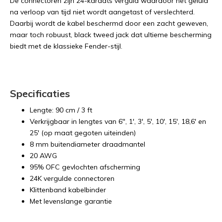
De connectoren zijn 24-karaats verguld waardoor het geluid
na verloop van tijd niet wordt aangetast of verslechterd.
Daarbij wordt de kabel beschermd door een zacht geweven,
maar toch robuust, black tweed jack dat ultieme bescherming
biedt met de klassieke Fender-stijl.
Specificaties
Lengte: 90 cm / 3 ft
Verkrijgbaar in lengtes van 6", 1', 3', 5', 10', 15', 18,6' en
25' (op maat gegoten uiteinden)
8 mm buitendiameter draadmantel
20 AWG
95% OFC gevlochten afscherming
24K vergulde connectoren
Klittenband kabelbinder
Met levenslange garantie