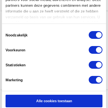
partners kunnen deze gegevens combineren met andere
informatie die u aan ze heeft verstrekt of die ze hebben
verzameld op basis van uw gebruik van hun services. U
gaat akkoord met onze cookies als u onze website blijft
gebruiken.
Toestemmingsselectie
Noodzakelijk
Voorkeuren
Fender instrumentkabel |
Fender instrumentkabel |
3 meter | Deluxe Series
5,5 meter | Deluxe Series
Statistieken
€ 22,95
€ 28,95
Marketing
Alle cookies toestaan