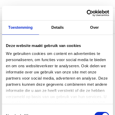
Reviews
Verzending
Toestemming
Details
Over
Deze website maakt gebruik van cookies
Gerelateerde producten
We gebruiken cookies om content en advertenties te
personaliseren, om functies voor social media te bieden
en om ons websiteverkeer te analyseren. Ook delen we
informatie over uw gebruik van onze site met onze
partners voor social media, adverteren en analyse. Deze
partners kunnen deze gegevens combineren met andere
informatie die u aan ze heeft verstrekt of die ze hebben
verzameld op basis van uw gebruik van hun services. U
Fender Flash™ 2.0
Fender Original Tuner
Rechargeable Tuner |
Black
gaat akkoord met onze cookies als u onze website blijft
Stemapparaat
gebruiken.
Toestemmingsselectie