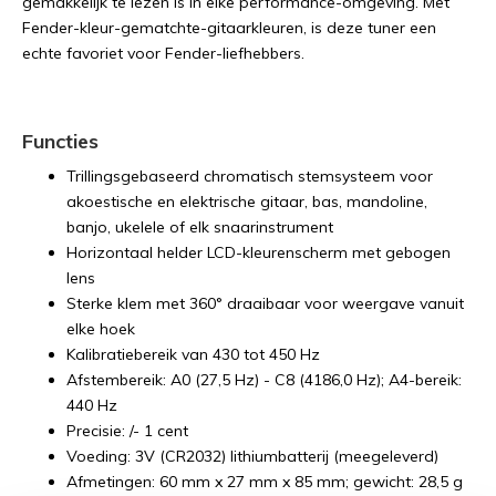
gemakkelijk te lezen is in elke performance-omgeving. Met
Fender-kleur-gematchte-gitaarkleuren, is deze tuner een
echte favoriet voor Fender-liefhebbers.
Functies
Trillingsgebaseerd chromatisch stemsysteem voor
akoestische en elektrische gitaar, bas, mandoline,
banjo, ukelele of elk snaarinstrument
Horizontaal helder LCD-kleurenscherm met gebogen
lens
Sterke klem met 360° draaibaar voor weergave vanuit
elke hoek
Kalibratiebereik van 430 tot 450 Hz
Afstembereik: A0 (27,5 Hz) - C8 (4186,0 Hz); A4-bereik:
440 Hz
Precisie: /- 1 cent
Voeding: 3V (CR2032) lithiumbatterij (meegeleverd)
Afmetingen: 60 mm x 27 mm x 85 mm; gewicht: 28,5 g