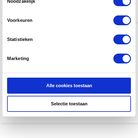
Noodzakelijk
€ 24,95
€ 17,95
Voorkeuren
Statistieken
Marketing
Fender Original Tuner
Korg PC-2 Pitchclip 2 Clip-
Fiesta Red
On tuner | Stemapparaat |
Alle cookies toestaan
Chromatische stemmer
€ 17,95
€ 19,95
Selectie toestaan
€ 25,95