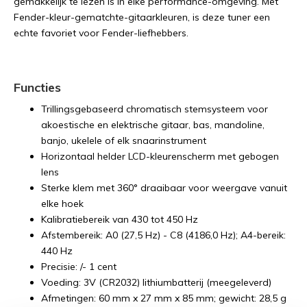
gemakkelijk te lezen is in elke performance-omgeving. Met
Fender-kleur-gematchte-gitaarkleuren, is deze tuner een
echte favoriet voor Fender-liefhebbers.
Functies
Trillingsgebaseerd chromatisch stemsysteem voor
akoestische en elektrische gitaar, bas, mandoline,
banjo, ukelele of elk snaarinstrument
Horizontaal helder LCD-kleurenscherm met gebogen
lens
Sterke klem met 360° draaibaar voor weergave vanuit
elke hoek
Kalibratiebereik van 430 tot 450 Hz
Afstembereik: A0 (27,5 Hz) - C8 (4186,0 Hz); A4-bereik:
440 Hz
Precisie: /- 1 cent
Voeding: 3V (CR2032) lithiumbatterij (meegeleverd)
Afmetingen: 60 mm x 27 mm x 85 mm; gewicht: 28,5 g