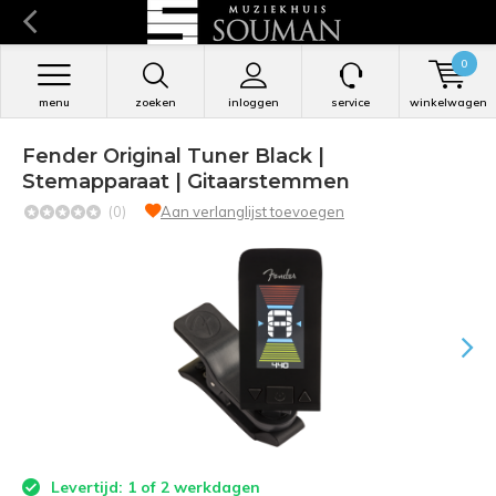
0
menu
zoeken
inloggen
service
winkelwagen
Fender Original Tuner Black |
Stemapparaat | Gitaarstemmen
(0)
Aan verlanglijst toevoegen
Levertijd: 1 of 2 werkdagen