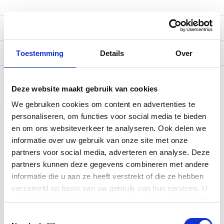
Reviews
Verzending
Toestemming
Details
Over
Deze website maakt gebruik van cookies
Gerelateerde producten
We gebruiken cookies om content en advertenties te
personaliseren, om functies voor social media te bieden
en om ons websiteverkeer te analyseren. Ook delen we
informatie over uw gebruik van onze site met onze
partners voor social media, adverteren en analyse. Deze
partners kunnen deze gegevens combineren met andere
informatie die u aan ze heeft verstrekt of die ze hebben
verzameld op basis van uw gebruik van hun services. U
Fender Flash™ 2.0
Fender Original Tuner
Rechargeable Tuner |
Fiesta Red
gaat akkoord met onze cookies als u onze website blijft
Stemapparaat
gebruiken.
Toestemmingsselectie