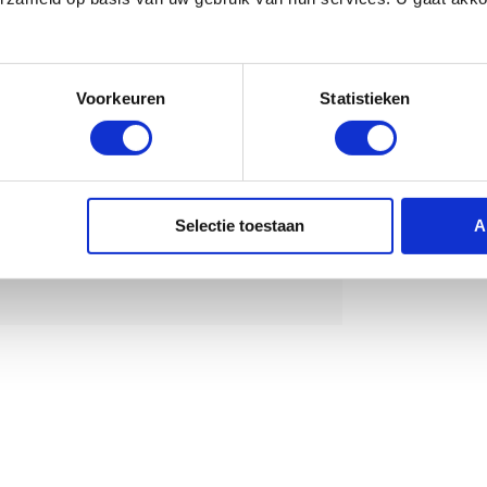
wordt 'm!
er Hammertone Breakup
Voorkeuren
Statistieken
(0)
Toevoegen aan
-
Selectie toestaan
A
winkelwagen