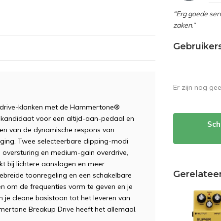
“Erg goede serv
zaken.”
Gebruiker
Er zijn nog ge
verdrive-klanken met de Hammertone®
e kandidaat voor een altijd-aan-pedaal en
Sch
eren van de dynamische respons van
iging. Twee selecteerbare clipping-modi
e oversturing en medium-gain overdrive,
kt bij lichtere aanslagen en meer
Gerelatee
gebreide toonregeling en een schakelbare
en om de frequenties vorm te geven en je
van je cleane basistoon tot het leveren van
ertone Breakup Drive heeft het allemaal.