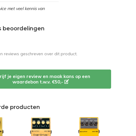
ice met veel kennis van
s beoordelingen
en reviews geschreven over dit product.
rijf je eigen review en maak kans op een
waardebon t.w.v. €50,-
rde producten