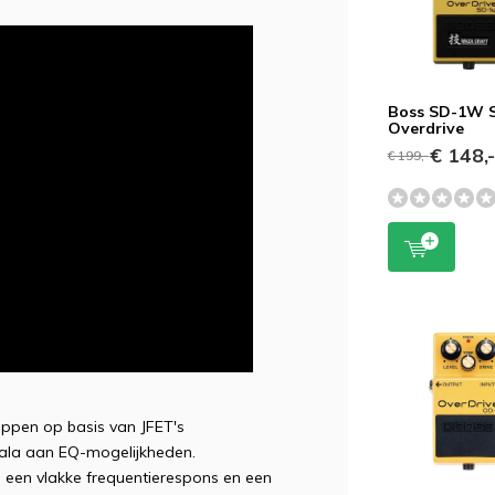
Boss SD-1W 
Overdrive
€ 148,
€ 199,-
appen op basis van JFET's
scala aan EQ-mogelijkheden.
n een vlakke frequentierespons en een