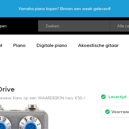
Yamaha piano kopen? Binnen een week geleverd!
open
Alle c
l
Piano
Digitale piano
Akoestische gitaar
rive
Levertijd:
 review. Kans op een WAARDEBON t.w.v. €50,-!
Voorraad