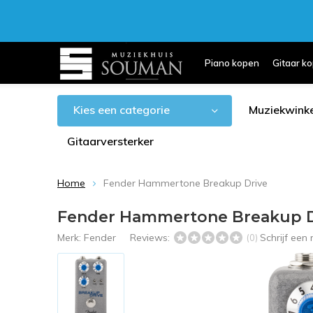
Piano kopen
Gitaar k
Kies een categorie
Muziekwinke
Gitaarversterker
Home
Fender Hammertone Breakup Drive
Fender Hammertone Breakup D
Merk:
Fender
Reviews:
Schrijf een
(0)