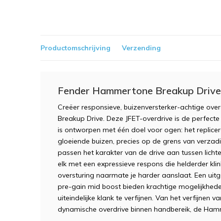
Productomschrijving
Verzending
Fender Hammertone Breakup Drive
Creëer responsieve, buizenversterker-achtige o
Breakup Drive. Deze JFET-overdrive is de perfect
is ontworpen met één doel voor ogen: het replic
gloeiende buizen, precies op de grens van verzad
passen het karakter van de drive aan tussen licht
elk met een expressieve respons die helderder klin
oversturing naarmate je harder aanslaat. Een uit
pre-gain mid boost bieden krachtige mogelijkhed
uiteindelijke klank te verfijnen. Van het verfijnen 
dynamische overdrive binnen handbereik, de Hamm