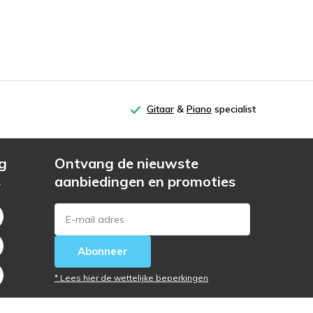
Gitaar
&
Piano
specialist
g
Ontvang de nieuwste
s
aanbiedingen en promoties
Abonneer
* Lees hier de wettelijke beperkingen