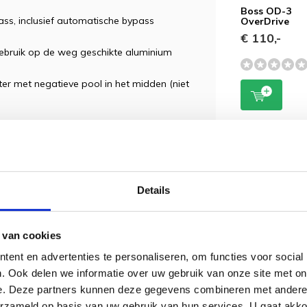
Boss OD-3
ass, inclusief automatische bypass
OverDrive
€ 110,-
ebruik op de weg geschikte aluminium
ter met negatieve pool in het midden (niet
osten wanneer u een aankoop doet boven
Details
nder € 50,00 euro betaalt u € 4,50 euro
5 voor een normaal pakket.
 van cookies
ent en advertenties te personaliseren, om functies voor social
. Ook delen we informatie over uw gebruik van onze site met on
e. Deze partners kunnen deze gegevens combineren met andere i
erzameld op basis van uw gebruik van hun services. U gaat akk