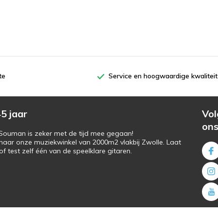
te
Service en hoogwaardige kwaliteit
5 jaar
Vol
on
s Souman is zeker met de tijd mee gegaan!
naar onze muziekwinkel van 2000m2 vlakbij Zwolle. Laat
f test zelf één van de speelklare gitaren.