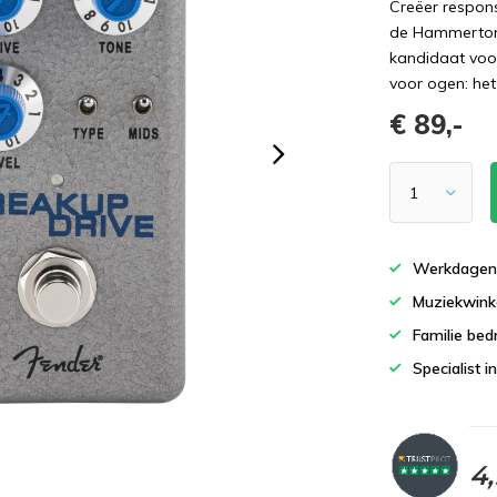
Creëer respons
de Hammertone
kandidaat voo
voor ogen: he
€ 89,-
Werkdagen 
Muziekwinke
Familie bedr
Specialist i
4