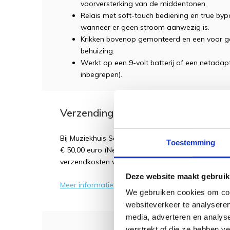
voorversterking van de middentonen.
Relais met soft-touch bediening en true byp
wanneer er geen stroom aanwezig is.
Krikken bovenop gemonteerd en een voor g
behuizing.
Werkt op een 9-volt batterij of een netadap
inbegrepen).
Verzending
Bij Muziekhuis Souman betaalt u GEEN verzendk
Toestemming
€ 50,00 euro (Nederland en België). Bestellingen o
verzendkosten voor een brievenbuspakket en €7,9
Deze website maakt gebruik
Meer informatie
We gebruiken cookies om cont
websiteverkeer te analyseren
media, adverteren en analys
verstrekt of die ze hebben v