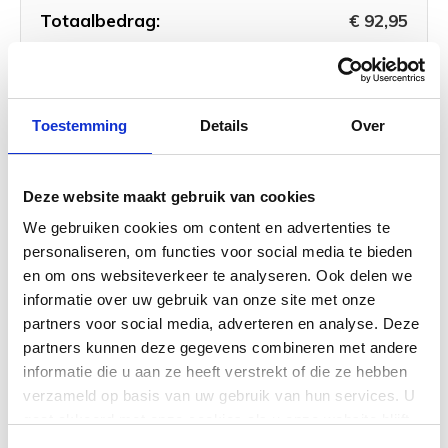
Totaalbedrag:
€ 92,95
Toevoegen aan winkelwagen
Toestemming
Details
Over
Boss SD-1 Super Overdrive gitaar
effectpedaal
Deze website maakt gebruik van cookies
We gebruiken cookies om content en advertenties te
personaliseren, om functies voor social media te bieden
en om ons websiteverkeer te analyseren. Ook delen we
informatie over uw gebruik van onze site met onze
partners voor social media, adverteren en analyse. Deze
Boss PSA-230S AC Adapter
partners kunnen deze gegevens combineren met andere
informatie die u aan ze heeft verstrekt of die ze hebben
verzameld op basis van uw gebruik van hun services. U
gaat akkoord met onze cookies als u onze website blijft
gebruiken.