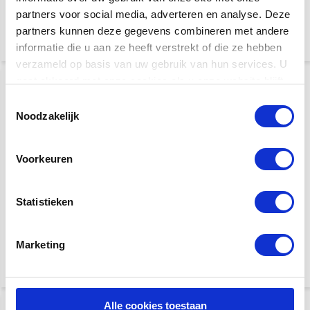
partners voor social media, adverteren en analyse. Deze
€ 9,95
€ 9,95
partners kunnen deze gegevens combineren met andere
informatie die u aan ze heeft verstrekt of die ze hebben
verzameld op basis van uw gebruik van hun services. U
gaat akkoord met onze cookies als u onze website blijft
gebruiken.
Toestemmingsselectie
Noodzakelijk
Voorkeuren
Boston AGM-100
Boston ASA-105
Statistieken
Feedback Buster
versterkerstatief |
Geschikt voor ACUS
versterkers
€ 6,95
€ 39,95
Marketing
Alle cookies toestaan