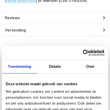
(
[email protected]
) of telefoon (038-3765004).
Reviews
Verzending
Gerelateerde producten
Toestemming
Details
Over
Deze website maakt gebruik van cookies
We gebruiken cookies om content en advertenties te
personaliseren, om functies voor social media te bieden
Boston Straplocks BSL-
Boston Straplocks BSL-
20-BK | Black
20-CH | Chroom
en om ons websiteverkeer te analyseren. Ook delen we
informatie over uw gebruik van onze site met onze