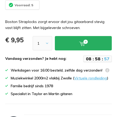
Voorraad: 5
Boston Straplocks zorgt ervoor dat jou gitaarband stevig
vast blijft zitten. Met bijgeleverde schroeven.
€ 9,95
0
8
:
5
8
:
5
7
Vandaag verzonden? Je hebt nog:
Werkdagen voor 16:00 besteld, zelfde dag verzonden!
Muziekwinkel 2000m2 vlakbij Zwolle (
Virtuele rondleiding
)
Familie bedrijf sinds 1978
Specialist in Taylor en Martin gitaren