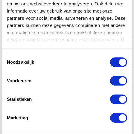
en om ons websiteverkeer te analyseren. Ook delen we
uithouding te verbeteren. Via de ingebouwde microfoon kan
je de Rhythm Coach-functies ook met akoestische drums
informatie over uw gebruik van onze site met onze
gebruiken, ofwel plug je gewoon een Roland V-Pad in op de
partners voor social media, adverteren en analyse. Deze
trigger input. Start de oefening en speel mee.
partners kunnen deze gegevens combineren met andere
informatie die u aan ze heeft verstrekt of die ze hebben
verzameld op basis van uw gebruik van hun services. U
Reviews
gaat akkoord met onze cookies als u onze website blijft
gebruiken.
Toestemmingsselectie
Verzending
Noodzakelijk
Voorkeuren
Gerelateerde producten
Statistieken
Marketing