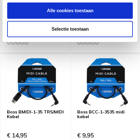
Boss GK-5B Divided
Boss GK-5 Divided Gitaar
Alle cookies toestaan
Basgitaar Pick-up
Pick-up
Selectie toestaan
€ 249,-
€ 221,-
€ 299,-
Boss BMIDI-1-35 TRS/MIDI
Boss BCC-1-3535 midi
Kabel
kabel
€ 14,95
€ 9,95