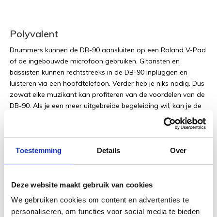
Polyvalent
Drummers kunnen de DB-90 aansluiten op een Roland V-Pad
of de ingebouwde microfoon gebruiken. Gitaristen en
bassisten kunnen rechtstreeks in de DB-90 inpluggen en
luisteren via een hoofdtelefoon. Verder heb je niks nodig. Dus
zowat elke muzikant kan profiteren van de voordelen van de
DB-90. Als je een meer uitgebreide begeleiding wil, kan je de
DB-90 synchroniseren met een externe sequencer via de MID
input. Deze live-gerichte functie is vooral geschikt voor
drummers.
Toestemming
Details
Over
Neem les van de Rhythm Coach
Deze website maakt gebruik van cookies
We gebruiken cookies om content en advertenties te
Verruim je ritmische horizon met de Rhythm Coach. Deze
personaliseren, om functies voor social media te bieden
nieuwe functie bevat vier oefeningen om je timing, snelheid en