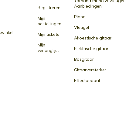
Yamaha Piano & Vleugel
Aanbiedingen
Registreren
Piano
Mijn
bestellingen
Vleugel
winkel
Mijn tickets
Akoestische gitaar
Mijn
Elektrische gitaar
verlanglijst
Basgitaar
Gitaarversterker
Effectpedaal