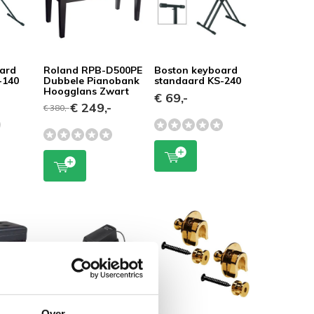
ard
Roland RPB-D500PE
Boston keyboard
-140
Dubbele Pianobank
standaard KS-240
Hoogglans Zwart
€ 69,-
€ 249,-
€ 380,-
Over