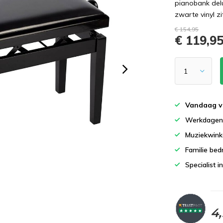
pianobank delu
zwarte vinyl zi
€ 154,95
€ 119,9
Vandaag v
Werkdagen 
Muziekwinke
Familie bedr
Specialist i
4