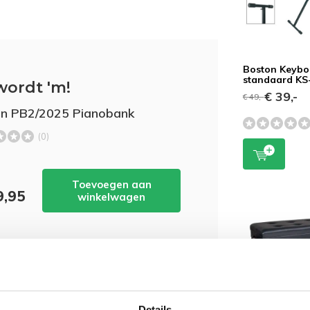
Boston Keybo
standaard KS
wordt 'm!
€ 39,-
€ 49,-
n PB2/2025 Pianobank
(0)
Toevoegen aan
9,95
winkelwagen
Details