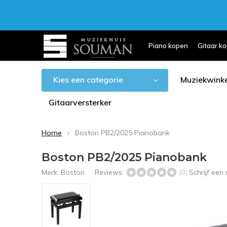
Piano kopen
Gitaar k
Kies een categorie
Muziekwinke
Gitaarversterker
Home
Boston PB2/2025 Pianobank
Boston PB2/2025 Pianobank
Merk:
Boston
Reviews:
Schrijf een
(0)