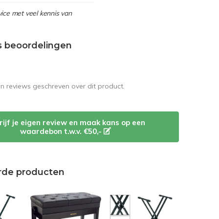
ice met veel kennis van
s beoordelingen
en reviews geschreven over dit product.
rijf je eigen review en maak kans op een
waardebon t.w.v. €50,-
rde producten