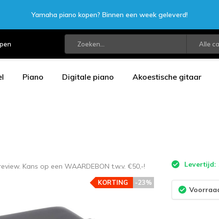
Yamaha piano kopen? Binnen een week geleverd!
open
Alle c
l
Piano
Digitale piano
Akoestische gitaar
Levertijd:
 review. Kans op een WAARDEBON t.w.v. €50,-!
KORTING
-23%
Voorraad