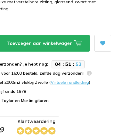
xe met verstelbare zitting, glanzend zwart met
tting
5
Toevoegen aan winkelwagen
0
4
:
5
1
:
5
3
erzonden? Je hebt nog:
voor 16:00 besteld, zelfde dag verzonden!
l 2000m2 vlakbij Zwolle (
Virtuele rondleiding
)
ijf sinds 1978
n Taylor en Martin gitaren
Klantwaardering
,9