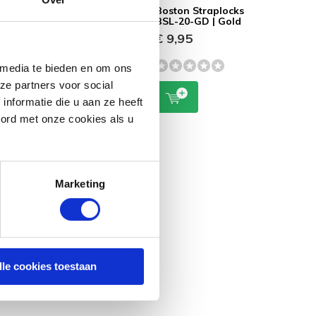
Boston BFS-40 |
Boston Straplocks
bele
Sustain pedaal
BSL-20-GD | Gold
€ 29,-
€ 9,95
-
 media te bieden en om ons
ze partners voor social
nformatie die u aan ze heeft
oord met onze cookies als u
Marketing
lle cookies toestaan