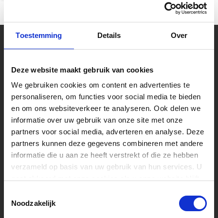
Toestemming
Details
Over
Uw muziekwinkel sinds 45 jaar
Muziek is tijdloos, maar Muziekhuis
Deze website maakt gebruik van cookies
Souman is zeker met de tijd mee gegaan!
Bestel online op Souman.nl of kom naar
We gebruiken cookies om content en advertenties te
onze muziekwinkel van 2000m2 vlakbij
Zwolle. Laat u adviseren over een nieuwe
personaliseren, om functies voor social media te bieden
piano of test zelf één van de speelklare
en om ons websiteverkeer te analyseren. Ook delen we
gitaren.
informatie over uw gebruik van onze site met onze
partners voor social media, adverteren en analyse. Deze
Volg ons
partners kunnen deze gegevens combineren met andere
informatie die u aan ze heeft verstrekt of die ze hebben
verzameld op basis van uw gebruik van hun services. U
gaat akkoord met onze cookies als u onze website blijft
Ontvang de nieuwste aanbiedingen en
promoties
gebruiken.
Toestemmingsselectie
Noodzakelijk
Abonneer