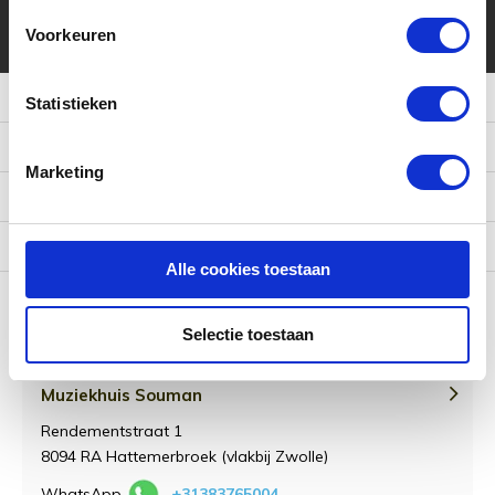
* Lees hier de wettelijke beperkingen
Voorkeuren
Meer informatie
Statistieken
Klantenservice
Marketing
Mijn account
Categorieën
Alle cookies toestaan
Contact
Selectie toestaan
Muziekhuis Souman
Rendementstraat 1
8094 RA Hattemerbroek (vlakbij Zwolle)
WhatsApp
+31383765004