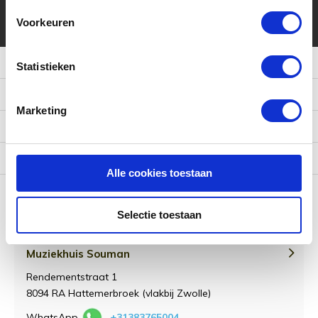
* Lees hier de wettelijke beperkingen
Voorkeuren
Meer informatie
Statistieken
Klantenservice
Marketing
Mijn account
Categorieën
Alle cookies toestaan
Contact
Selectie toestaan
Muziekhuis Souman
Rendementstraat 1
8094 RA Hattemerbroek (vlakbij Zwolle)
WhatsApp
+31383765004