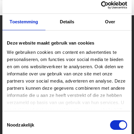
Toestemming
Details
Over
Uw muziekwinkel sinds 45 jaar
Muziek is tijdloos, maar Muziekhuis
Deze website maakt gebruik van cookies
Souman is zeker met de tijd mee gegaan!
Bestel online op Souman.nl of kom naar
We gebruiken cookies om content en advertenties te
onze muziekwinkel van 2000m2 vlakbij
Zwolle. Laat u adviseren over een nieuwe
personaliseren, om functies voor social media te bieden
piano of test zelf één van de speelklare
en om ons websiteverkeer te analyseren. Ook delen we
gitaren.
informatie over uw gebruik van onze site met onze
partners voor social media, adverteren en analyse. Deze
Volg ons
partners kunnen deze gegevens combineren met andere
informatie die u aan ze heeft verstrekt of die ze hebben
verzameld op basis van uw gebruik van hun services. U
gaat akkoord met onze cookies als u onze website blijft
Ontvang de nieuwste aanbiedingen en
promoties
gebruiken.
Toestemmingsselectie
Noodzakelijk
Abonneer