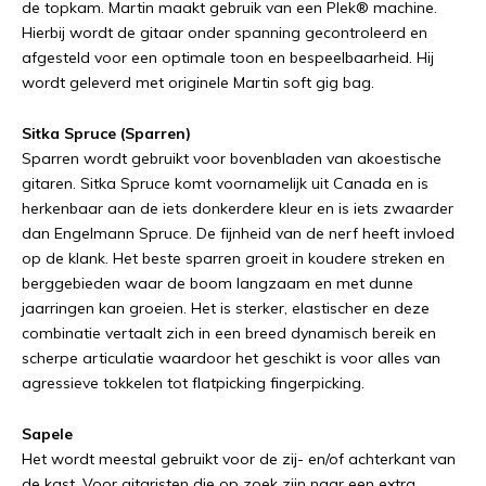
de topkam. Martin maakt gebruik van een Plek® machine.
Hierbij wordt de gitaar onder spanning gecontroleerd en
afgesteld voor een optimale toon en bespeelbaarheid. Hij
wordt geleverd met originele Martin soft gig bag.
Sitka Spruce (Sparren)
Sparren wordt gebruikt voor bovenbladen van akoestische
gitaren. Sitka Spruce komt voornamelijk uit Canada en is
herkenbaar aan de iets donkerdere kleur en is iets zwaarder
dan Engelmann Spruce. De fijnheid van de nerf heeft invloed
op de klank. Het beste sparren groeit in koudere streken en
berggebieden waar de boom langzaam en met dunne
jaarringen kan groeien. Het is sterker, elastischer en deze
combinatie vertaalt zich in een breed dynamisch bereik en
scherpe articulatie waardoor het geschikt is voor alles van
agressieve tokkelen tot flatpicking fingerpicking.
Sapele
Het wordt meestal gebruikt voor de zij- en/of achterkant van
de kast. Voor gitaristen die op zoek zijn naar een extra