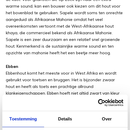
warme sound, kan een bouwer ook kiezen om dit hout voor
het bovenblad te gebruiken. Sapele wordt soms ten onrechte
aangeduid als Afrikaanse Mahonie omdat het veel
overeenkomsten vertoont met de West-Afrikaanse hout
khaya, die commercieel bekend als Afrikaanse Mahonie.
Sapele is een zeer duurzaam en een relatief snel groeiende
hout. Kenmerkend is de sustainrijke warme sound en ten
opzichte van mahonie heeft het een beetje meer hoog.
Ebben
Ebbenhout komt het meeste voor in West Afrika en wordt
gebruikt voor toetsen en bruggen. Het is bijzonder zwaar
hout en heeft als toets een prachtige allround
klankeigenschappen. Ebben hoeft niet altijd zwart van kleur
te zijn, er zijn genoeg variaties waar natuurlijke strepen in
zitten.
Toestemming
Details
Over
Auditorium Junior
Voor gitaristen die een standaard mensuurlengte van 25 of