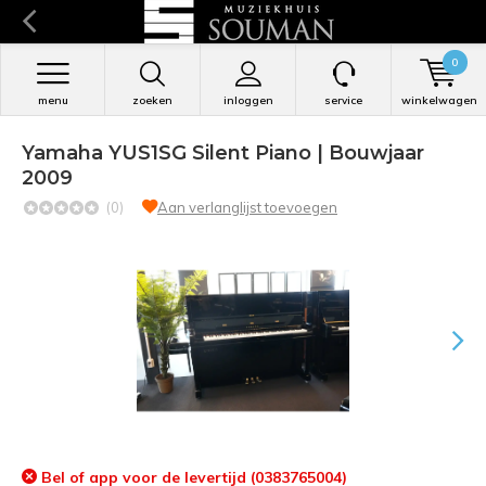
0
menu
zoeken
inloggen
service
winkelwagen
Yamaha YUS1SG Silent Piano | Bouwjaar
2009
(0)
Aan verlanglijst toevoegen
Bel of app voor de levertijd (0383765004)