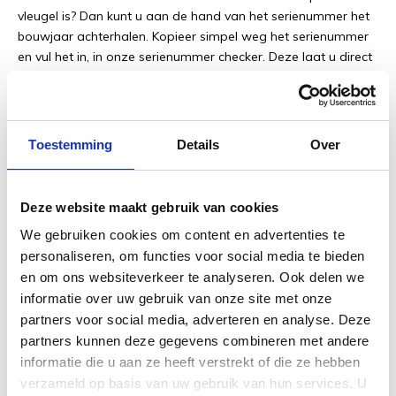
vleugel is? Dan kunt u aan de hand van het serienummer het
bouwjaar achterhalen. Kopieer simpel weg het serienummer
en vul het in, in onze serienummer checker. Deze laat u direct
zien in welk jaar de piano is gebouwd.
Klik hier om naar de serienummer checker te gaan
Toestemming
Details
Over
Deze website maakt gebruik van cookies
We gebruiken cookies om content en advertenties te
Deze Yamaha YUS1SG piano wordt
personaliseren, om functies voor social media te bieden
geleverd inclusief:
en om ons websiteverkeer te analyseren. Ook delen we
informatie over uw gebruik van onze site met onze
12 jaar garantie (elektronica 1 jaar garantie)
partners voor social media, adverteren en analyse. Deze
Gratis transport (mits gelijkvloers)
partners kunnen deze gegevens combineren met andere
Gratis nieuwe pianobank (in hoogte verstelbaar)
informatie die u aan ze heeft verstrekt of die ze hebben
Gratis onderzetters (vloerbescherming)
verzameld op basis van uw gebruik van hun services. U
Dit afleverpakket t.w.v. € 300,-