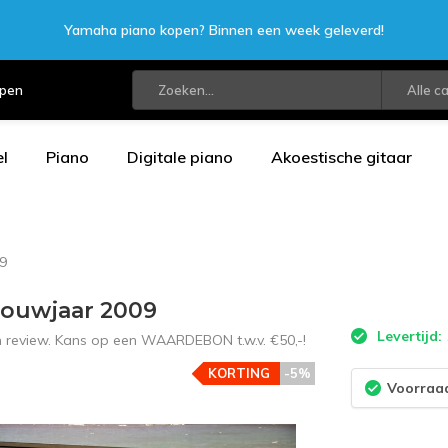
Yamaha piano kopen? Binnen een week geleverd!
open
Alle c
l
Piano
Digitale piano
Akoestische gitaar
9
Bouwjaar 2009
Levertijd:
en review. Kans op een WAARDEBON t.w.v. €50,-!
KORTING
-5%
Voorraad