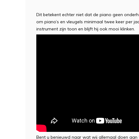
Dit betekent echter niet dat de piano geen onder
om piano’s en vleugels minimaal twee keer per ja
instrument zijn toon en blijft hij ook mooi klinken.
Bent u benieuwd naar wat wij allemaal doen aan