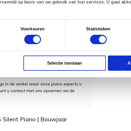
erzameld op basis van uw gebruik van hun services. U gaat akk
sief:
 op de elektronica
kvloers of lift aanwezig)
Voorkeuren
Statistieken
o)
k
Selectie toestaan
A
gs in de winkel waar onze piano experts u
 kunt u contact met ons opnemen via de
.
 Silent Piano | Bouwjaar