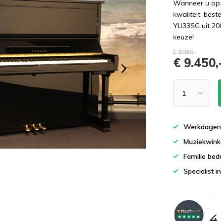
Wanneer u opz
kwaliteit, best
YU33SG uit 20
keuze!
€ 9.950,-
€ 9.450,
Werkdagen 
Muziekwinke
Familie bedr
Specialist i
4