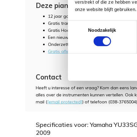
verstrekt of die ze hebben v
Deze piano wordt geleverd inclu
onze website blijft gebruiken.
12 jaar garantie op het instrument en 1 jaar
Gratis transport binnen Nederland (mits gelij
Toestemmingsselectie
Noodzakelijk
Gratis Hoofdtelefoon (Sennheiser HD 280 Pr
Een nieuwe, in hoogte verstelbare pianoban
Onderzetters ter bescherming van uw vloer
Gratis afleverpakket t.w.v. € 300,-
Contact
Heeft u interesse of een vraag? Kom dan eens lan
alles over de instrumenten kunnen vertellen. Ook
mail (
[email protected]
) of telefoon (038-3765004)
Specificaties voor: Yamaha YU33SG
2009