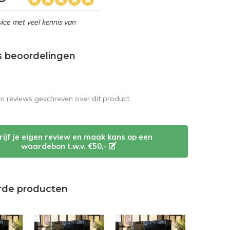
ice met veel kennis van
s beoordelingen
en reviews geschreven over dit product.
rijf je eigen review en maak kans op een
waardebon t.w.v. €50,-
rde producten