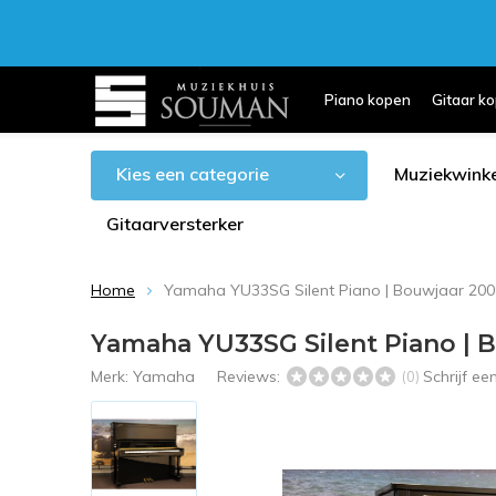
Piano kopen
Gitaar k
Kies een categorie
Muziekwinke
Gitaarversterker
Home
Yamaha YU33SG Silent Piano | Bouwjaar 200
Yamaha YU33SG Silent Piano | 
Merk:
Yamaha
Reviews:
Schrijf e
(0)