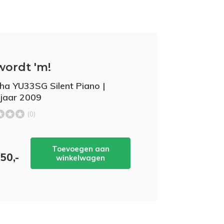
wordt 'm!
a YU33SG Silent Piano |
jaar 2009
(0)
Toevoegen aan
50,-
winkelwagen