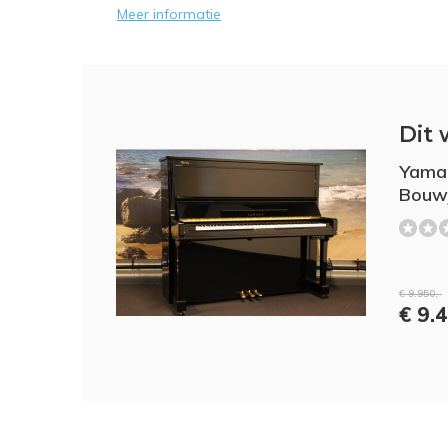
Meer informatie
Dit 
Yamah
Bouw
€ 9.950,-
€ 9.4