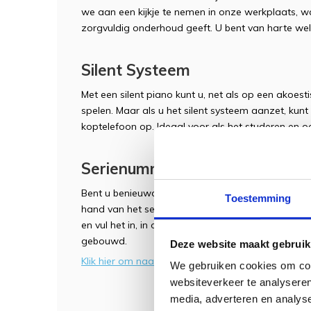
we aan een kijkje te nemen in onze werkplaats, wa
zorgvuldig onderhoud geeft. U bent van harte wel
Silent Systeem
Met een silent piano kunt u, net als op een akoes
spelen. Maar als u het silent systeem aanzet, kunt
koptelefoon op. Ideaal voor als het studeren en 
Serienummer en Bouwjaar
Bent u benieuwd of wilt u controleren hoe oud de 
Toestemming
hand van het serienummer het bouwjaar achterha
en vul het in, in onze serienummer checker. Deze la
gebouwd.
Deze website maakt gebruik
Klik hier om naar de serienummer checker te gaan
We gebruiken cookies om cont
websiteverkeer te analyseren
media, adverteren en analys