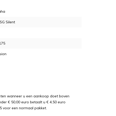
aha
SG Silent
175
sion
osten wanneer u een aankoop doet boven
nder € 50,00 euro betaalt u € 4,50 euro
5 voor een normaal pakket.