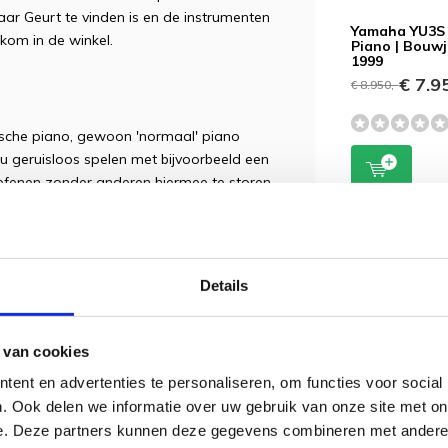
ar Geurt te vinden is en de instrumenten
Yamaha YU3S 
kom in de winkel.
Piano | Bouw
1999
€ 7.95
€ 8.950,-
tische piano, gewoon 'normaal' piano
 u geruisloos spelen met bijvoorbeeld een
oefenen zonder anderen hiermee te storen.
piano of vleugel is? Dan kunt u aan de
Details
len. Kopieer simpel weg het serienummer
at u direct zien in welk jaar de piano is
 van cookies
ent en advertenties te personaliseren, om functies voor social
. Ook delen we informatie over uw gebruik van onze site met on
e. Deze partners kunnen deze gegevens combineren met andere i