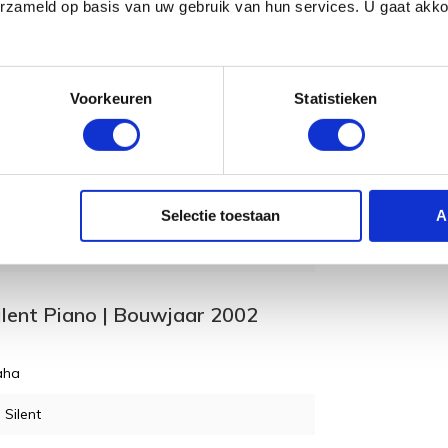
erzameld op basis van uw gebruik van hun services. U gaat akk
aar)
Voorkeuren
Statistieken
gs in de winkel waar onze piano experts u
Selectie toestaan
A
 kunt u contact met ons opnemen via de
.
ilent Piano | Bouwjaar 2002
aha
Silent