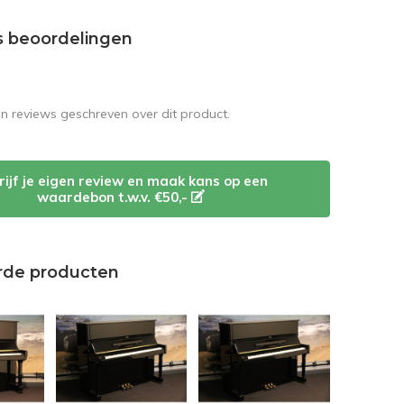
s beoordelingen
en reviews geschreven over dit product.
rijf je eigen review en maak kans op een
waardebon t.w.v. €50,-
rde producten