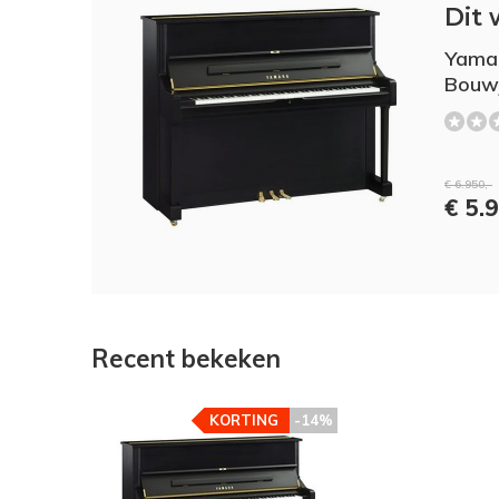
Dit 
Yamah
Bouw
€ 6.950,-
€ 5.9
Recent bekeken
KORTING
-14%