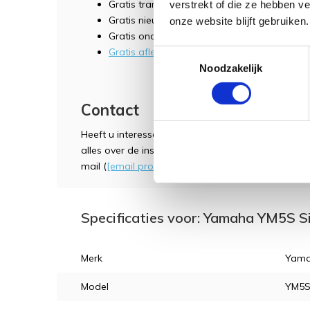
Gratis transport (mits gelijkvloers)
verstrekt of die ze hebben v
Gratis nieuwe pianobank (in hoogte verstelb
onze website blijft gebruiken.
Gratis onderzetters (vloerbescherming)
Gratis afleverpakket t.w.v. € 300,-
Toestemmingsselectie
Noodzakelijk
Contact
Heeft u interesse of een vraag? Kom dan eens lan
alles over de instrumenten kunnen vertellen. Ook
mail (
[email protected]
) of telefoon (038-3765004)
Specificaties voor: Yamaha YM5S S
Merk
Yam
Model
YM5S 