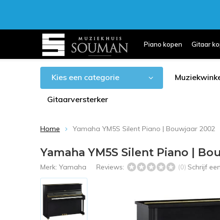
Piano kopen
Gitaar k
Kies een categorie
Muziekwinke
Gitaarversterker
Home
Yamaha YM5S Silent Piano | Bouwjaar 2002
Yamaha YM5S Silent Piano | Bo
Merk:
Yamaha
Reviews:
Schrijf e
(0)