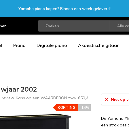
Yamaha piano kopen? Binnen een week geleverd!
open
Alle c
l
Piano
Digitale piano
Akoestische gitaar
uwjaar 2002
en review. Kans op een WAARDEBON t.w.v. €50,-!
Niet op 
KORTING
-14%
De Yamaha YM
een strak desig