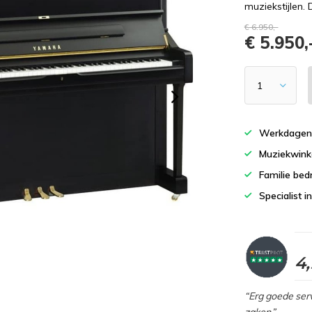
muziekstijlen.
€ 6.950,-
€ 5.950,
Werkdagen 
Muziekwinke
Familie bedr
Specialist i
4
“Erg goede serv