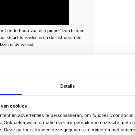
 het onderhoud van een piano? Dan bieden
ar Geurt te vinden is en de instrumenten
kom in de winkel.
estische piano, gewoon 'normaal' piano
 u geruisloos spelen met bijvoorbeeld een
Details
efenen zonder anderen hiermee te storen
eer informatie over Silent piano's en de
 van cookies
ent en advertenties te personaliseren, om functies voor social
sief:
. Ook delen we informatie over uw gebruik van onze site met on
e. Deze partners kunnen deze gegevens combineren met andere i
)