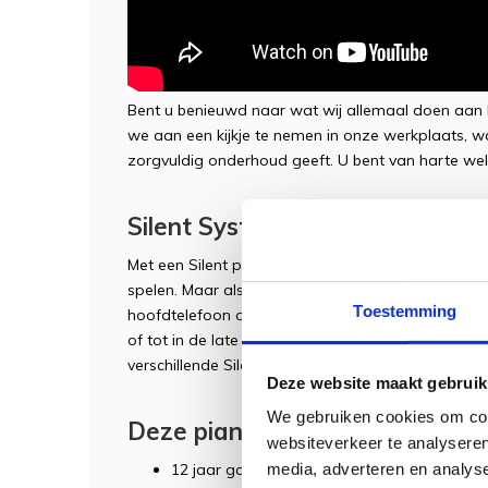
Bent u benieuwd naar wat wij allemaal doen aan
we aan een kijkje te nemen in onze werkplaats, wa
zorgvuldig onderhoud geeft. U bent van harte wel
Silent Systeem
Met een Silent piano kunt u, net als met een ako
spelen. Maar als u het Silent systeem aanzet, kunt
Toestemming
hoofdtelefoon op. Ideaal voor het studeren en o
of tot in de late uren heerlijk pianospelen. Voor m
verschillende Silent systemen,
stuur ons een email.
Deze website maakt gebruik
We gebruiken cookies om cont
Deze piano wordt geleverd inclu
websiteverkeer te analyseren
media, adverteren en analys
12 jaar garantie (elektronica 1 jaar garantie