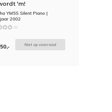
wordt 'm!
a YM5S Silent Piano |
jaar 2002
(0)
Niet op voorraad
50,-