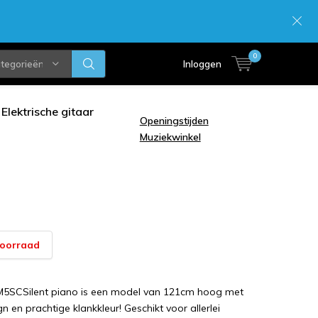
0
ategorieën
Inloggen
Elektrische gitaar
Openingstijden
Muziekwinkel
voorraad
5SCSilent piano is een model van 121cm hoog met
n en prachtige klankkleur! Geschikt voor allerlei