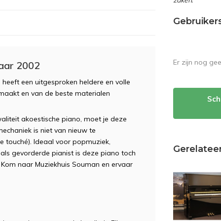
zaken.”
Gebruiker
Er zijn nog ge
aar 2002
eeft een uitgesproken heldere en volle
emaakt en van de beste materialen
Sch
liteit akoestische piano, moet je deze
mechaniek is niet van nieuw te
te touché). Ideaal voor popmuziek,
Gerelatee
als gevorderde pianist is deze piano toch
? Kom naar Muziekhuis Souman en ervaar