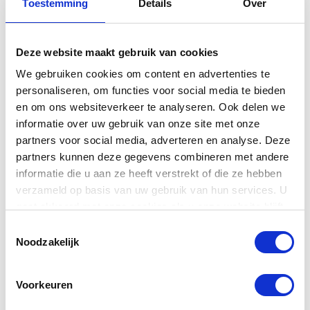
Toestemming
Details
Over
Klik hier om naar de serienummer checker te gaan
Deze website maakt gebruik van cookies
We gebruiken cookies om content en advertenties te
personaliseren, om functies voor social media te bieden
en om ons websiteverkeer te analyseren. Ook delen we
Deze Yamaha UX piano wordt
informatie over uw gebruik van onze site met onze
partners voor social media, adverteren en analyse. Deze
geleverd inclusief:
partners kunnen deze gegevens combineren met andere
12 jaar garantie (elektronica 1 jaar garantie)
informatie die u aan ze heeft verstrekt of die ze hebben
Gratis transport (mits gelijk vloers)
verzameld op basis van uw gebruik van hun services. U
Gratis nieuwe pianobank (in hoogte verstelbaar)
gaat akkoord met onze cookies als u onze website blijft
Gratis onderzetters (vloerbescherming)
gebruiken.
Toestemmingsselectie
Gratis afleverpakket t.w.v. € 300,-
Noodzakelijk
Voorkeuren
Reserveren