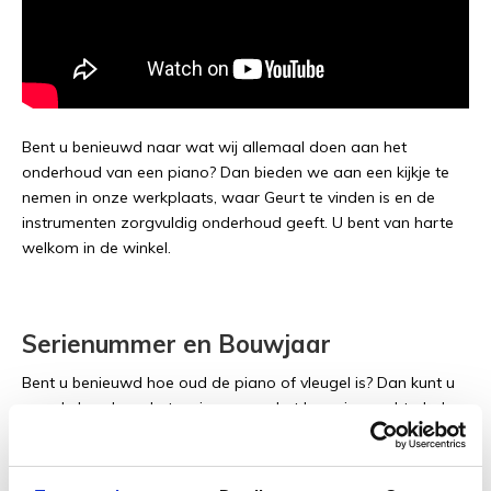
Bent u benieuwd naar wat wij allemaal doen aan het
onderhoud van een piano? Dan bieden we aan een kijkje te
nemen in onze werkplaats, waar Geurt te vinden is en de
instrumenten zorgvuldig onderhoud geeft. U bent van harte
welkom in de winkel.
Serienummer en Bouwjaar
Bent u benieuwd hoe oud de piano of vleugel is? Dan kunt u
aan de hand van het serienummer het bouwjaar achterhalen.
Kopieer simpel weg het serienummer en vul het in, in onze
serienummer checker. Deze laat u direct zien in welk jaar de
piano is gebouwd.