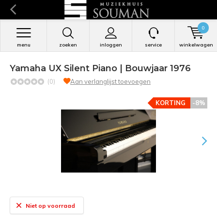
0
menu
zoeken
inloggen
service
winkelwagen
Yamaha UX Silent Piano | Bouwjaar 1976
(0)
Aan verlanglijst toevoegen
KORTING
-8%
Niet op voorraad